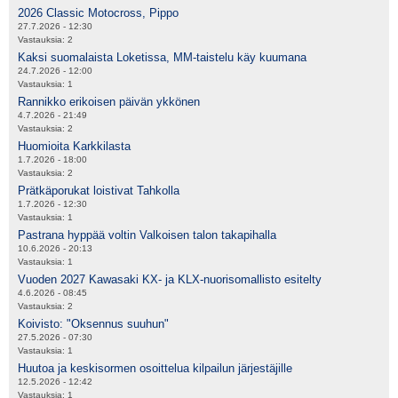
2026 Classic Motocross, Pippo
27.7.2026 - 12:30
Vastauksia:
2
Kaksi suomalaista Loketissa, MM-taistelu käy kuumana
24.7.2026 - 12:00
Vastauksia:
1
Rannikko erikoisen päivän ykkönen
4.7.2026 - 21:49
Vastauksia:
2
Huomioita Karkkilasta
1.7.2026 - 18:00
Vastauksia:
2
Prätkäporukat loistivat Tahkolla
1.7.2026 - 12:30
Vastauksia:
1
Pastrana hyppää voltin Valkoisen talon takapihalla
10.6.2026 - 20:13
Vastauksia:
1
Vuoden 2027 Kawasaki KX- ja KLX-nuorisomallisto esitelty
4.6.2026 - 08:45
Vastauksia:
2
Koivisto: "Oksennus suuhun"
27.5.2026 - 07:30
Vastauksia:
1
Huutoa ja keskisormen osoittelua kilpailun järjestäjille
12.5.2026 - 12:42
Vastauksia:
1