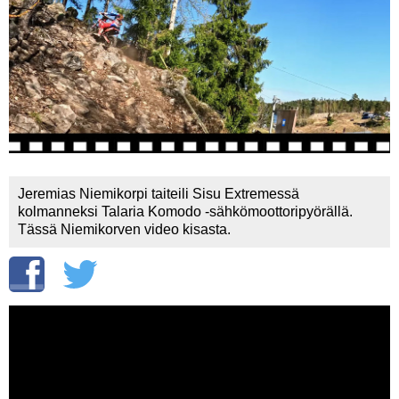
Vaihda salasana
MUUT LAJIT
YLEISTÄ ALALTA
LUE DIGILEHDET
ASIAKASPALVELU JA
OHJEET
Jeremias Niemikorpi taiteili Sisu Extremessä
MEDIATIEDOT
kolmanneksi Talaria Komodo -sähkömoottoripyörällä.
Tässä Niemikorven video kisasta.
YHTEYSTIEDOT