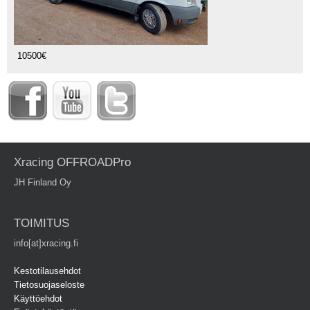
10500€
Xracing OFFROADPro
JH Finland Oy
TOIMITUS
info[at]xracing.fi
Kestotilausehdot
Tietosuojaseloste
Käyttöehdot