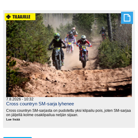
suomalaiskattaus
Saksassa
7.8.2026 - 10:32
Cross countryn SM-sarja lyhenee
Cross countryn SM-sarjasta on pudotettu yksi kilpailu pois, joten SM-sarjaa
on jäljellä kolme osakilpailua neljän sijaan.
Lue lisää
Cross
countryn
SM-
sarja
lyhenee