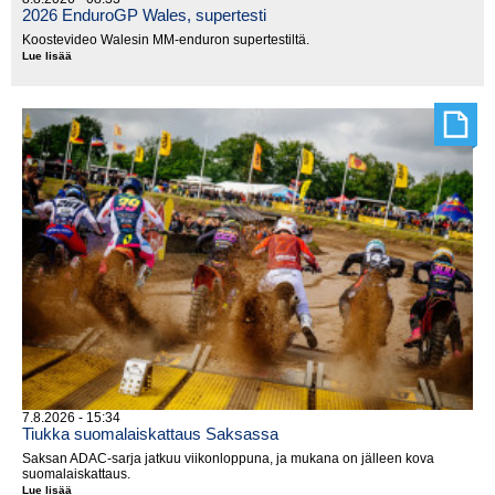
2026 EnduroGP Wales, supertesti
Koostevideo Walesin MM-enduron supertestiltä.
Lue lisää
2026
EnduroGP
Wales,
supertesti
7.8.2026 - 15:34
Tiukka suomalaiskattaus Saksassa
Saksan ADAC-sarja jatkuu viikonloppuna, ja mukana on jälleen kova
suomalaiskattaus.
Lue lisää
Tiukka