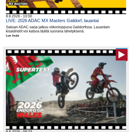
8.8.2026 - 10:00
LIVE: 2026 ADAC MX Masters Gaildorf, lauantai
Saksan ADAC-sarja jatkuu viikonloppuna Gaildorfissa. Lauantain
kisalähdöt voi katsoa täältä suorana lähetyksenä.
Lue lisää
LIVE:
2026
ADAC
MX
Masters
Gaildorf,
lauantai
8.8.2026 - 08:33