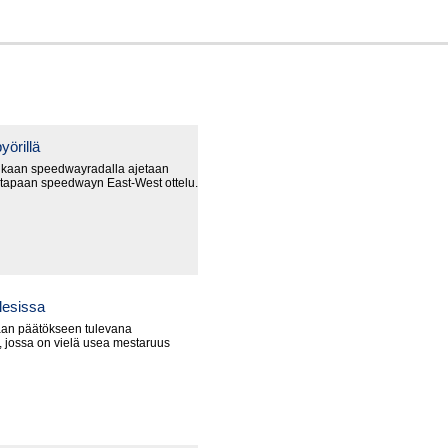
yörillä
nkaan speedwayradalla ajetaan
 tapaan speedwayn East-West ottelu.
lesissa
an päätökseen tulevana
 jossa on vielä usea mestaruus