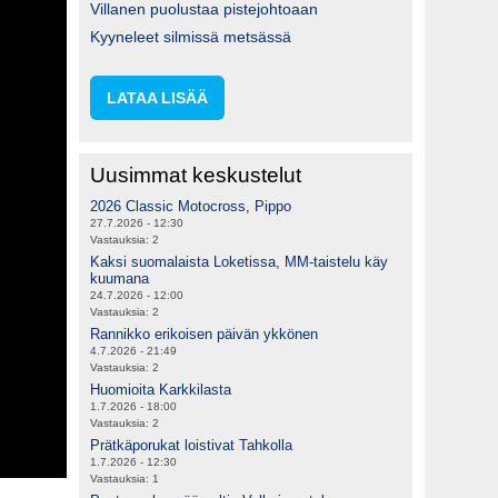
Villanen puolustaa pistejohtoaan
Kyyneleet silmissä metsässä
LATAA LISÄÄ
Uusimmat keskustelut
2026 Classic Motocross, Pippo
27.7.2026 - 12:30
Vastauksia:
2
Kaksi suomalaista Loketissa, MM-taistelu käy
kuumana
24.7.2026 - 12:00
Vastauksia:
2
Rannikko erikoisen päivän ykkönen
4.7.2026 - 21:49
Vastauksia:
2
Huomioita Karkkilasta
1.7.2026 - 18:00
Vastauksia:
2
Prätkäporukat loistivat Tahkolla
1.7.2026 - 12:30
Vastauksia:
1