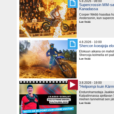
5.8.2026 - 08:00
Supercrossin MM-sar
Kanadassa
Cooper Webb haastaa hal
Andersonin, kun supercro
Lue lisää
Supercrossin
MM-
sarja
käynnistyy
lauantaina
Kanadassa
4.8.2026 - 10:00
Shercon koeajoja el
Elokuun aikana on mahd
Shercoja kolmella eri pa
Lue lisää
Shercon
koeajoja
elokuussa
3.8.2026 - 19:00
"Helpompi kuin Kärm
Enduroharrastaja Jaakko 
Kalpalinnassa ajettavan S
miehen tunnelmat sen jä
Lue lisää
"Helpompi
kuin
Kärme
Kustaa"