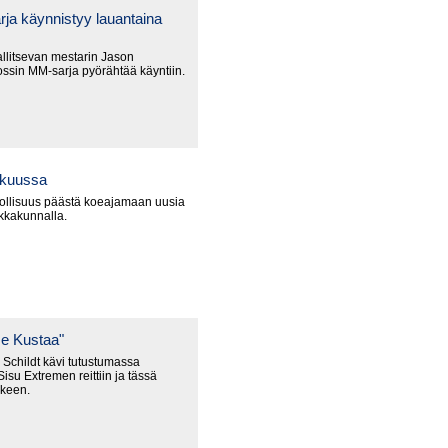
ja käynnistyy lauantaina
litsevan mestarin Jason
ssin MM-sarja pyörähtää käyntiin.
okuussa
ollisuus päästä koeajamaan uusia
ikkakunnalla.
e Kustaa"
Schildt kävi tutustumassa
isu Extremen reittiin ja tässä
lkeen.