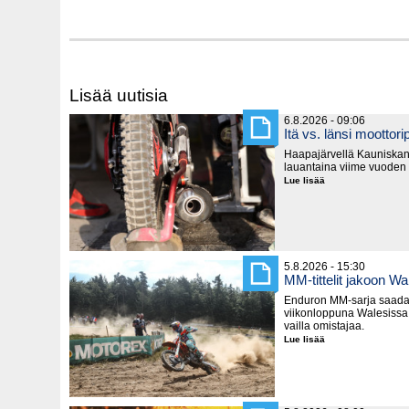
Lisää uutisia
6.8.2026 - 09:06
Itä vs. länsi moottorip
Haapajärvellä Kauniska
lauantaina viime vuoden
Lue lisää
Itä
vs.
länsi
moottoripyörillä
5.8.2026 - 15:30
MM-tittelit jakoon Wa
Enduron MM-sarja saada
viikonloppuna Walesissa,
vailla omistajaa.
Lue lisää
MM-
tittelit
jakoon
Walesissa