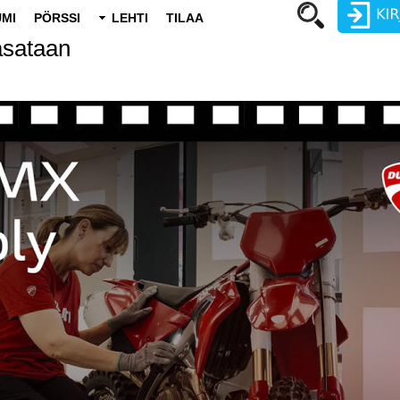
MI
PÖRSSI
LEHTI
TILAA
asataan
Käyttäjätunnus
Salasana
Luo uusi käyttäjätili
Vaihda salasana