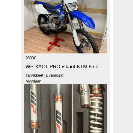
9800€
WP XACT PRO iskarit KTM 85:n
Tarvikkeet ja varaosat
Myydään