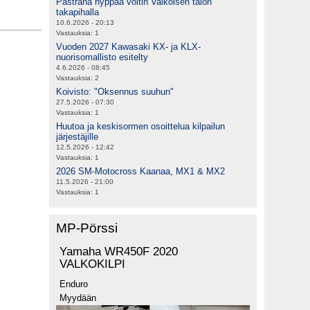
Pastrana hyppää voltin Valkoisen talon
takapihalla
10.6.2026 - 20:13
Vastauksia:
1
Vuoden 2027 Kawasaki KX- ja KLX-
nuorisomallisto esitelty
4.6.2026 - 08:45
Vastauksia:
2
Koivisto: "Oksennus suuhun"
27.5.2026 - 07:30
Vastauksia:
1
Huutoa ja keskisormen osoittelua kilpailun
järjestäjille
12.5.2026 - 12:42
Vastauksia:
1
2026 SM-Motocross Kaanaa, MX1 & MX2
11.5.2026 - 21:00
Vastauksia:
1
MP-Pörssi
Yamaha WR450F 2020
VALKOKILPI
Enduro
Myydään