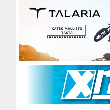
Hyppää
pääsisältöön