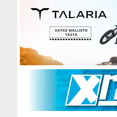
Hyppää
pääsisältöön