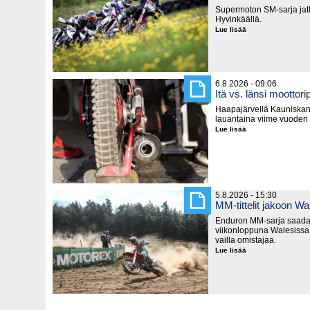
Supermoton SM-sarja jatk
Hyvinkäällä.
Lue lisää
Supermoton
SM-
pisteitä
jaetaan
seuraavaksi
Hyvinkäällä
6.8.2026 - 09:06
Itä vs. länsi moottorip
Haapajärvellä Kauniska
lauantaina viime vuoden
Lue lisää
Itä
vs.
länsi
moottoripyörillä
5.8.2026 - 15:30
MM-tittelit jakoon Wa
Enduron MM-sarja saada
viikonloppuna Walesissa,
vailla omistajaa.
Lue lisää
MM-
tittelit
jakoon
Walesissa