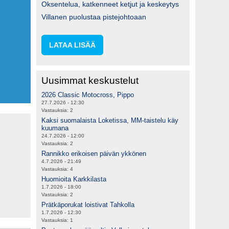
Oksentelua, katkenneet ketjut ja keskeytys
Villanen puolustaa pistejohtoaan
LATAA LISÄÄ
Uusimmat keskustelut
2026 Classic Motocross, Pippo
27.7.2026 - 12:30
Vastauksia:
2
Kaksi suomalaista Loketissa, MM-taistelu käy
kuumana
24.7.2026 - 12:00
Vastauksia:
2
Rannikko erikoisen päivän ykkönen
4.7.2026 - 21:49
Vastauksia:
4
Huomioita Karkkilasta
1.7.2026 - 18:00
Vastauksia:
2
Prätkäporukat loistivat Tahkolla
1.7.2026 - 12:30
Vastauksia:
1