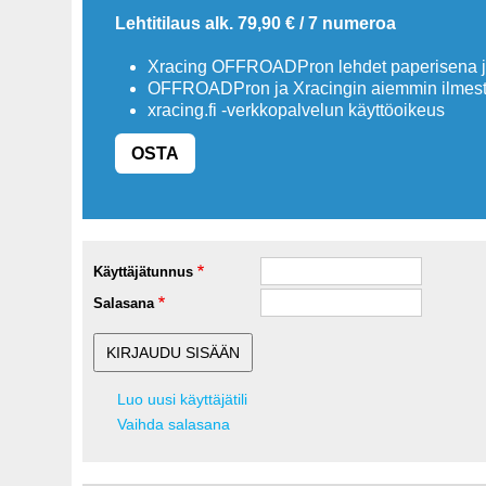
Lehtitilaus alk. 79,90 € / 7 numeroa
Xracing OFFROADPron lehdet paperisena ja
OFFROADPron ja Xracingin aiemmin ilmesty
xracing.fi -verkkopalvelun käyttöoikeus
OSTA
Käyttäjätunnus
Salasana
Luo uusi käyttäjätili
Vaihda salasana