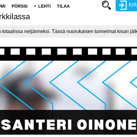
MI
PÖRSSI
LEHTI
TILAA
rkkilassa
Käyttäjätunnus
 totaalissa neljänneksi. Tässä nuorukaisen tunnelmat kisan jäl
Salasana
Luo uusi käyttäjätili
Vaihda salasana