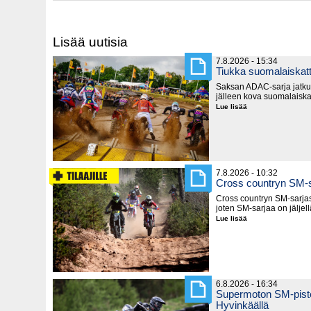
Lisää uutisia
7.8.2026 - 15:34
Tiukka suomalaiska
Saksan ADAC-sarja jatku
jälleen kova suomalaiska
Lue lisää
Tiukka
suomalaiskattaus
Saksassa
7.8.2026 - 10:32
Cross countryn SM-s
Cross countryn SM-sarjast
joten SM-sarjaa on jäljel
Lue lisää
Cross
countryn
SM-
sarja
lyhenee
6.8.2026 - 16:34
Supermoton SM-piste
Hyvinkäällä