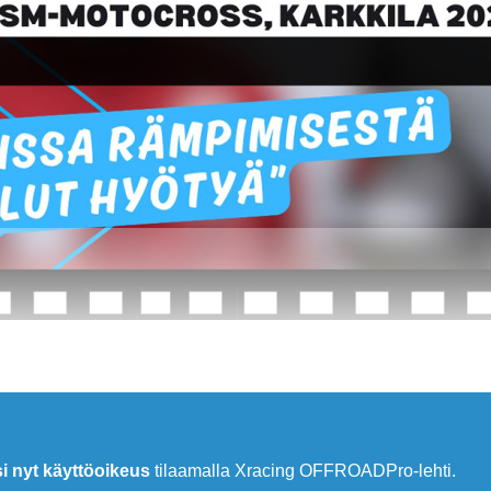
si nyt käyttöoikeus
tilaamalla Xracing OFFROADPro-lehti.