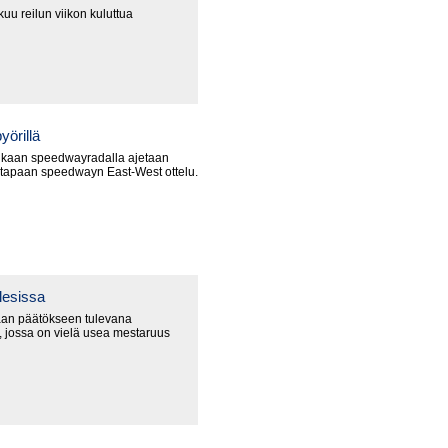
uu reilun viikon kuluttua
yörillä
nkaan speedwayradalla ajetaan
 tapaan speedwayn East-West ottelu.
lesissa
an päätökseen tulevana
 jossa on vielä usea mestaruus