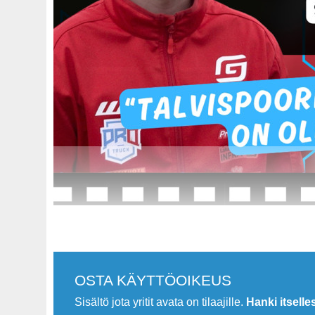
.
OSTA KÄYTTÖOIKEUS
Sisältö jota yritit avata on tilaajille.
Hanki itselle