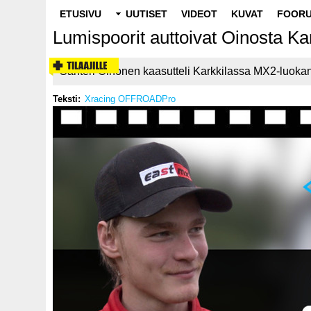
Main
ETUSIVU
UUTISET
VIDEOT
KUVAT
FOORU
navigation
Lumispoorit auttoivat Oinosta Ka
Santeri Oinonen kaasutteli Karkkilassa MX2-luokan
Teksti
Xracing OFFROADPro