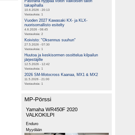
Pastrana hyppää voltin Valkoisen talon
takapihalla
10.6.2026 - 20:13
Vastauksia:
1
Vuoden 2027 Kawasaki KX- ja KLX-
nuorisomallisto esitelty
4.6.2026 - 08:45
Vastauksia:
2
Koivisto: "Oksennus suuhun"
27.5.2026 - 07:30
Vastauksia:
1
Huutoa ja keskisormen osoittelua kilpailun
järjestäjille
12.5.2026 - 12:42
Vastauksia:
1
2026 SM-Motocross Kaanaa, MX1 & MX2
11.5.2026 - 21:00
Vastauksia:
1
MP-Pörssi
Yamaha WR450F 2020
VALKOKILPI
Enduro
Myydään