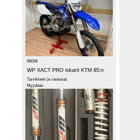
9800€
WP XACT PRO iskarit KTM 85:n
Tarvikkeet ja varaosat
Myydään