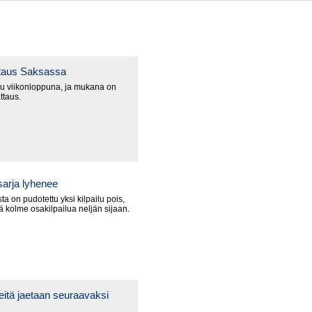
ttaus Saksassa
u viikonloppuna, ja mukana on
ttaus.
arja lyhenee
a on pudotettu yksi kilpailu pois,
lä kolme osakilpailua neljän sijaan.
itä jaetaan seuraavaksi