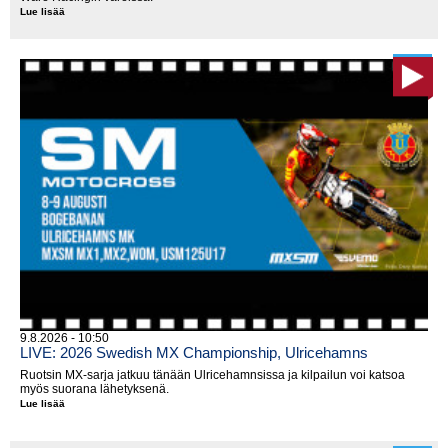
Lue lisää
Ukkosmyrsky
keskeytti
kisan,
Webb
kirjattiin
voittajaksi
9.8.2026 - 10:50
LIVE: 2026 Swedish MX Championship, Ulricehamns
Ruotsin MX-sarja jatkuu tänään Ulricehamnsissa ja kilpailun voi katsoa
myös suorana lähetyksenä.
Lue lisää
LIVE:
2026
Swedish
MX