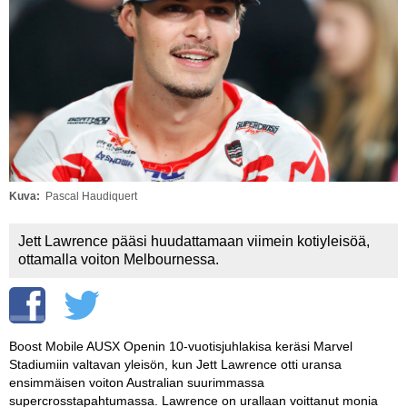
Vaihda salasana
MUUT LAJIT
YLEISTÄ ALALTA
LUE DIGILEHDET
ASIAKASPALVELU JA
OHJEET
Kuva
Pascal Haudiquert
MEDIATIEDOT
Jett Lawrence pääsi huudattamaan viimein kotiyleisöä,
YHTEYSTIEDOT
ottamalla voiton Melbournessa.
Boost Mobile AUSX Openin 10-vuotisjuhlakisa keräsi Marvel
Stadiumiin valtavan yleisön, kun Jett Lawrence otti uransa
ensimmäisen voiton Australian suurimmassa
supercrosstapahtumassa. Lawrence on urallaan voittanut monia