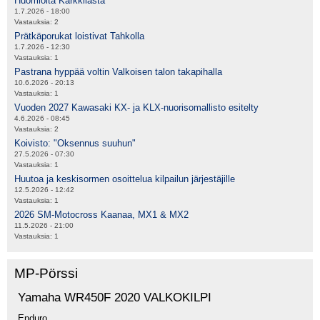
Huomioita Karkkilasta
1.7.2026 - 18:00
Vastauksia:
2
Prätkäporukat loistivat Tahkolla
1.7.2026 - 12:30
Vastauksia:
1
Pastrana hyppää voltin Valkoisen talon takapihalla
10.6.2026 - 20:13
Vastauksia:
1
Vuoden 2027 Kawasaki KX- ja KLX-nuorisomallisto esitelty
4.6.2026 - 08:45
Vastauksia:
2
Koivisto: "Oksennus suuhun"
27.5.2026 - 07:30
Vastauksia:
1
Huutoa ja keskisormen osoittelua kilpailun järjestäjille
12.5.2026 - 12:42
Vastauksia:
1
2026 SM-Motocross Kaanaa, MX1 & MX2
11.5.2026 - 21:00
Vastauksia:
1
MP-Pörssi
Yamaha WR450F 2020 VALKOKILPI
Enduro