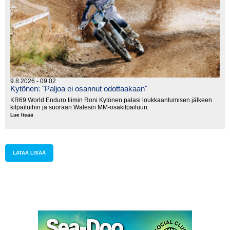
9.8.2026 - 09:02
Kytönen: "Paljoa ei osannut odottaakaan"
KR69 World Enduro tiimin Roni Kytönen palasi loukkaantumisen jälkeen
kilpailuihin ja suoraan Walesin MM-osakilpailuun.
Lue lisää
Kytönen:
"Paljoa
ei
osannut
odottaakaan"
LATAA LISÄÄ