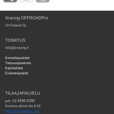
Xracing OFFROADPro
JH Finland Oy
TOIMITUS
info[at]xracing.fi
Kestotilausehdot
Tietosuojaseloste
Käyttöehdot
Evästekäytäntö
TILAAJAPALVELU
3 4246 5390
puh. 0
Avoinna arkisin klo 8-16
offroadpro@atex.com