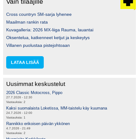
Vain tilaajille
Cross countryn SM-sarja lyhenee
Maailman rankin rata
Kuvagalleria: 2026 MX-liiga Rauma, lauantai
Oksentelua, katkenneet ketjut ja keskeytys
Villanen puolustaa pistejohtoaan
LATAA LISÄÄ
Uusimmat keskustelut
2026 Classic Motocross, Pippo
27.7.2026 - 12:30
Vastauksia:
2
Kaksi suomalaista Loketissa, MM-taistelu käy kuumana
24.7.2026 - 12:00
Vastauksia:
1
Rannikko erikoisen päivän ykkönen
4.7.2026 - 21:49
Vastauksia:
2