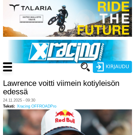
Hyppää
pääsisältöön
Main
navigation
Lawrence voitti viimein kotiyleisön
Käyttäjätunnus
edessä
Salasana
24.11.2025 - 09:30
ENDURO
Teksti
Xracing OFFROADPro
MOTOCROSS
CROSS COUNTRY
Luo uusi käyttäjätili