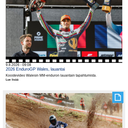
9.8.2026 - 09:08
2026 EnduroGP Wales, lauantai
Koostevideo Walesin MM-enduron lauantain tapahtumista.
Lue lisää
2026
EnduroGP
Wales,
lauantai