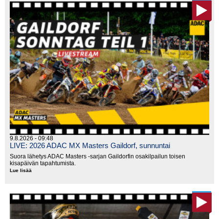
Championship,
Ulricehamns
9.8.2026 - 09:48
LIVE: 2026 ADAC MX Masters Gaildorf, sunnuntai
Suora lähetys ADAC Masters -sarjan Gaildorfin osakilpailun toisen
kisapäivän tapahtumista.
Lue lisää
LIVE:
2026
ADAC
MX
Masters
Gaildorf,
sunnuntai