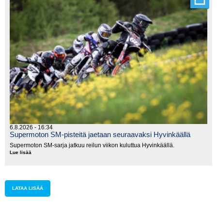
6.8.2026 - 16:34
Supermoton SM-pisteitä jaetaan seuraavaksi Hyvinkäällä
Supermoton SM-sarja jatkuu reilun viikon kuluttua Hyvinkäällä.
Lue lisää
Supermoton
SM-
pisteitä
jaetaan
seuraavaksi
Hyvinkäällä
LATAA LISÄÄ