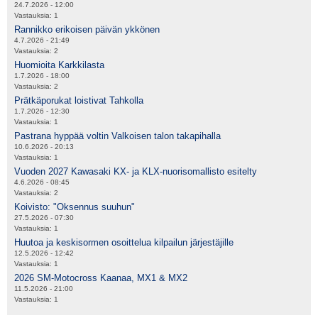
24.7.2026 - 12:00
Vastauksia:
1
Rannikko erikoisen päivän ykkönen
4.7.2026 - 21:49
Vastauksia:
2
Huomioita Karkkilasta
1.7.2026 - 18:00
Vastauksia:
2
Prätkäporukat loistivat Tahkolla
1.7.2026 - 12:30
Vastauksia:
1
Pastrana hyppää voltin Valkoisen talon takapihalla
10.6.2026 - 20:13
Vastauksia:
1
Vuoden 2027 Kawasaki KX- ja KLX-nuorisomallisto esitelty
4.6.2026 - 08:45
Vastauksia:
2
Koivisto: "Oksennus suuhun"
27.5.2026 - 07:30
Vastauksia:
1
Huutoa ja keskisormen osoittelua kilpailun järjestäjille
12.5.2026 - 12:42
Vastauksia:
1
2026 SM-Motocross Kaanaa, MX1 & MX2
11.5.2026 - 21:00
Vastauksia:
1