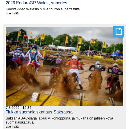
2026 EnduroGP Wales, supertesti
Koostevideo Walesin MM-enduron supertestiltä.
Lue lisää
2026
EnduroGP
Wales,
supertesti
7.8.2026 - 15:34
Tiukka suomalaiskattaus Saksassa
Saksan ADAC-sarja jatkuu viikonloppuna, ja mukana on jälleen kova
suomalaiskattaus.
Lue lisää
Tiukka