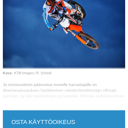
Vaihda salasana
MUUT LAJIT
YLEISTÄ ALALTA
LUE DIGILEHDET
ASIAKASPALVELU JA
OHJEET
MEDIATIEDOT
Kuva
KTM images / R. Schedl
YHTEYSTIEDOT
Jo monivuotinen päänvaiva monelle harrastajalle on
liikennevakuutuksen hankkiminen rekisteröimättömään offroad-
pyörään, tai toki rekisteröityyn pyöräänkin. Otimme soittokierroksen
päivittääksemme liikennevakuutuksen hintatiedot vuosimallin 2017
pikkunelariin.
OSTA KÄYTTÖOIKEUS