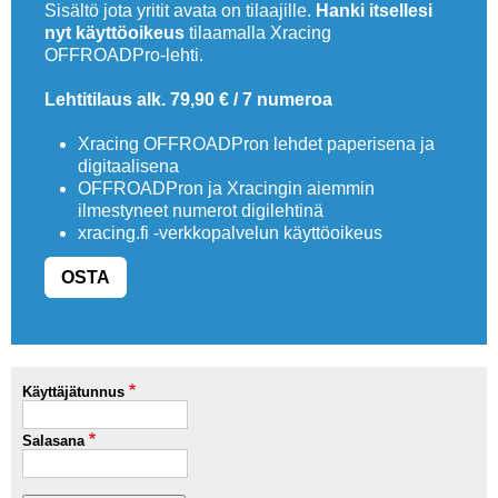
Sisältö jota yritit avata on tilaajille.
Hanki itsellesi
nyt käyttöoikeus
tilaamalla Xracing
OFFROADPro-lehti.
Lehtitilaus alk. 79,90 € / 7 numeroa
Xracing OFFROADPron lehdet paperisena ja
digitaalisena
OFFROADPron ja Xracingin aiemmin
ilmestyneet numerot digilehtinä
xracing.fi -verkkopalvelun käyttöoikeus
OSTA
Käyttäjätunnus
Salasana