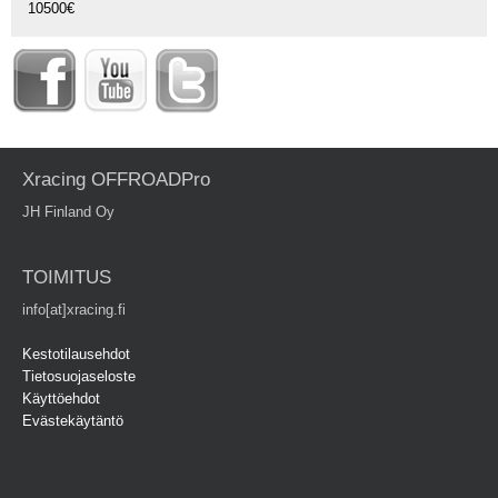
10500€
Xracing OFFROADPro
JH Finland Oy
TOIMITUS
info[at]xracing.fi
Kestotilausehdot
Tietosuojaseloste
Käyttöehdot
Evästekäytäntö