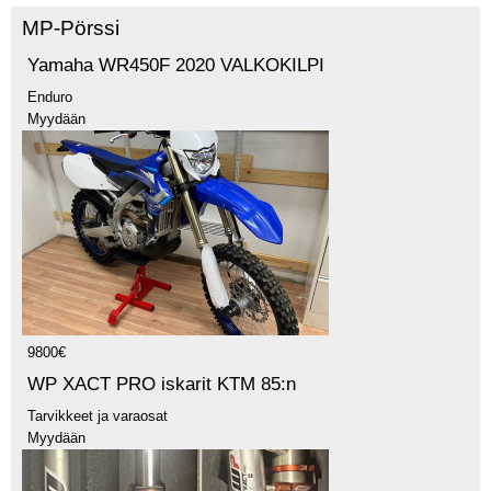
MP-Pörssi
Yamaha WR450F 2020 VALKOKILPI
Enduro
Myydään
9800€
WP XACT PRO iskarit KTM 85:n
Tarvikkeet ja varaosat
Myydään