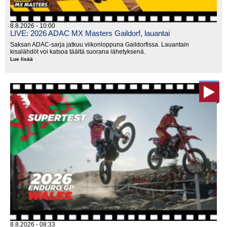
8.8.2026 - 10:00
LIVE: 2026 ADAC MX Masters Gaildorf, lauantai
Saksan ADAC-sarja jatkuu viikonloppuna Gaildorfissa. Lauantain
kisalähdöt voi katsoa täältä suorana lähetyksenä.
Lue lisää
LIVE:
2026
ADAC
MX
Masters
Gaildorf,
lauantai
8.8.2026 - 08:33