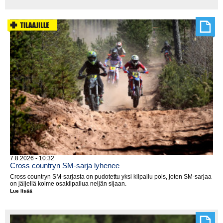
suomalaiskattaus
Saksassa
7.8.2026 - 10:32
Cross countryn SM-sarja lyhenee
Cross countryn SM-sarjasta on pudotettu yksi kilpailu pois, joten SM-sarjaa
on jäljellä kolme osakilpailua neljän sijaan.
Lue lisää
Cross
countryn
SM-
sarja
lyhenee