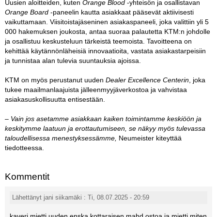
Uusien aloitteiden, kuten
Orange Blood
-yhteisön ja osallistavan
Orange Board
-paneelin kautta asiakkaat pääsevät aktiivisesti
vaikuttamaan. Viisitoistajäseninen asiakaspaneeli, joka valittiin yli 5
000 hakemuksen joukosta, antaa suoraa palautetta KTM:n johdolle
ja osallistuu keskusteluun tärkeistä teemoista. Tavoitteena on
kehittää käytännönläheisiä innovaatioita, vastata asiakastarpeisiin
ja tunnistaa alan tulevia suuntauksia ajoissa.
KTM on myös perustanut uuden
Dealer Excellence Centerin
, joka
tukee maailmanlaajuista jälleenmyyjäverkostoa ja vahvistaa
asiakasuskollisuutta entisestään.
– Vain jos asetamme asiakkaan kaiken toimintamme keskiöön ja
keskitymme laatuun ja erottautumiseen, se näkyy myös tulevassa
taloudellisessa menestyksessämme,
Neumeister kiteyttää
tiedotteessa.
Kommentit
Lähettänyt jani siikamäki : Ti, 08.07.2025 - 20:59
kaveri mietti uuden enska kottaraisen mahd ostoa ja mietti miten