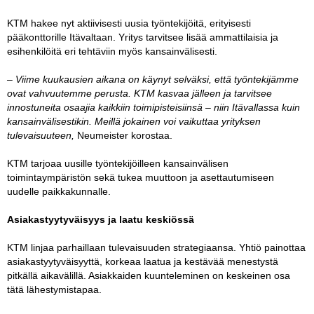
KTM hakee nyt aktiivisesti uusia työntekijöitä, erityisesti
pääkonttorille Itävaltaan. Yritys tarvitsee lisää ammattilaisia ja
esihenkilöitä eri tehtäviin myös kansainvälisesti.
– Viime kuukausien aikana on käynyt selväksi, että työntekijämme
ovat vahvuutemme perusta. KTM kasvaa jälleen ja tarvitsee
innostuneita osaajia kaikkiin toimipisteisiinsä – niin Itävallassa kuin
kansainvälisestikin. Meillä jokainen voi vaikuttaa yrityksen
tulevaisuuteen,
Neumeister korostaa.
KTM tarjoaa uusille työntekijöilleen kansainvälisen
toimintaympäristön sekä tukea muuttoon ja asettautumiseen
uudelle paikkakunnalle.
Asiakastyytyväisyys ja laatu keskiössä
KTM linjaa parhaillaan tulevaisuuden strategiaansa. Yhtiö painottaa
asiakastyytyväisyyttä, korkeaa laatua ja kestävää menestystä
pitkällä aikavälillä. Asiakkaiden kuunteleminen on keskeinen osa
tätä lähestymistapaa.