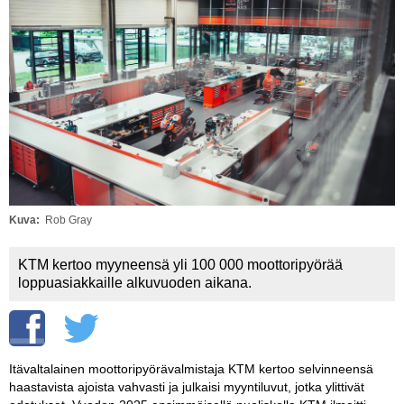
Vaihda salasana
MUUT LAJIT
YLEISTÄ ALALTA
LUE DIGILEHDET
ASIAKASPALVELU JA
OHJEET
MEDIATIEDOT
Kuva
Rob Gray
YHTEYSTIEDOT
KTM kertoo myyneensä yli 100 000 moottoripyörää
loppuasiakkaille alkuvuoden aikana.
Itävaltalainen moottoripyörävalmistaja KTM kertoo selvinneensä
haastavista ajoista vahvasti ja julkaisi myyntiluvut, jotka ylittivät