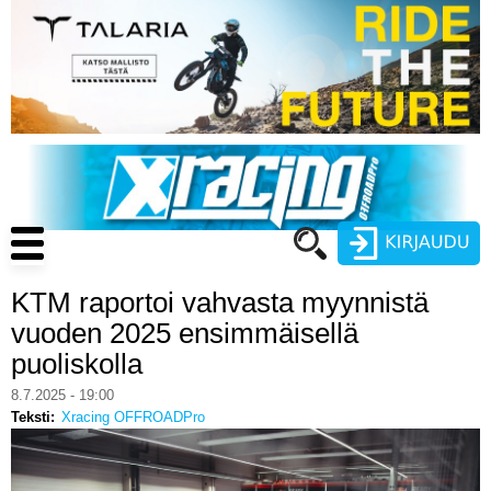
Hyppää
pääsisältöön
Main
navigation
KTM raportoi vahvasta myynnistä
Käyttäjätunnus
vuoden 2025 ensimmäisellä
puoliskolla
Salasana
ENDURO
8.7.2025 - 19:00
Teksti
Xracing OFFROADPro
MOTOCROSS
CROSS COUNTRY
Luo uusi käyttäjätili