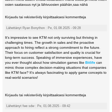
osien saatavuus nyt ja lähivuosien päähän,saa nähä
tai
kirjoittaaksesi kommentteja
Kirjaudu
rekisteröidy
Lähettänyt Ryan Bonython : Pe, 01.08.2025 - 09:28
It's impressive to see KTM not only surviving but thriving in
challenging times. The growth in sales and the proactive
approach to hiring reflect a strong commitment to the future.
Their focus on customer satisfaction and quality is crucial for
long-term success. Speaking of immersive experiences, have
you ever thought about how simulation games like
Bitlife
can
mimic those complex decision-making situations that companies
like KTM face? It's always fascinating to apply game concepts to
real-world scenarios!
tai
kirjoittaaksesi kommentteja
Kirjaudu
rekisteröidy
Lähettänyt fwe sdw : Pe, 01.08.2025 - 09:42