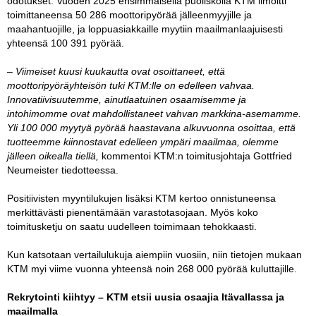
odotukset. Vuoden 2025 ensimmäisellä puoliskolla KTM ilmoitti
toimittaneensa 50 286 moottoripyörää jälleenmyyjille ja
maahantuojille, ja loppuasiakkaille myytiin maailmanlaajuisesti
yhteensä 100 391 pyörää.
– Viimeiset kuusi kuukautta ovat osoittaneet, että
moottoripyöräyhteisön tuki KTM:lle on edelleen vahvaa.
Innovatiivisuutemme, ainutlaatuinen osaamisemme ja
intohimomme ovat mahdollistaneet vahvan markkina-asemamme.
Yli 100 000 myytyä pyörää haastavana alkuvuonna osoittaa, että
tuotteemme kiinnostavat edelleen ympäri maailmaa, olemme
jälleen oikealla tiellä,
kommentoi KTM:n toimitusjohtaja Gottfried
Neumeister tiedotteessa.
Positiivisten myyntilukujen lisäksi KTM kertoo onnistuneensa
merkittävästi pienentämään varastotasojaan. Myös koko
toimitusketju on saatu uudelleen toimimaan tehokkaasti.
Kun katsotaan vertailulukuja aiempiin vuosiin, niin tietojen mukaan
KTM myi viime vuonna yhteensä noin 268 000 pyörää kuluttajille.
Rekrytointi kiihtyy – KTM etsii uusia osaajia Itävallassa ja
maailmalla