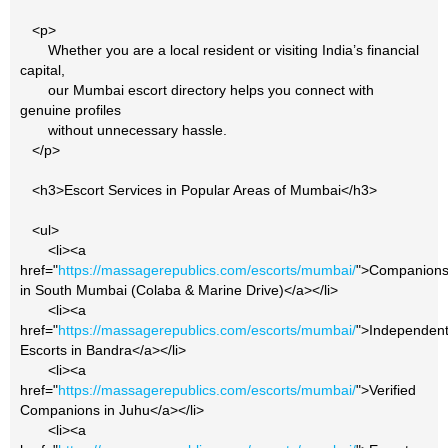
<p>
Whether you are a local resident or visiting India’s financial
capital,
our Mumbai escort directory helps you connect with
genuine profiles
without unnecessary hassle.
</p>
<h3>Escort Services in Popular Areas of Mumbai</h3>
<ul>
<li><a
href="
https://massagerepublics.com/escorts/mumbai/
">Companion
in South Mumbai (Colaba & Marine Drive)</a></li>
<li><a
href="
https://massagerepublics.com/escorts/mumbai/
">Independen
Escorts in Bandra</a></li>
<li><a
href="
https://massagerepublics.com/escorts/mumbai/
">Verified
Companions in Juhu</a></li>
<li><a