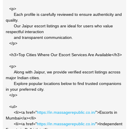
<p>
Each profile is carefully reviewed to ensure authenticity and
quality.
Our Jaipur escort listings are ideal for users who value
respectful interaction
and transparent communication.
</p>
<h3>Top Cities Where Our Escort Services Are Available</h3>
<p>
Along with Jaipur, we provide verified escort listings across
major Indian cities.
Explore popular locations below to find trusted companions
in your preferred city.
</p>
<ul>
<li><a href="
https://in.massagerepublic.co.in/
">Escorts in
Mumbai</a></li>
<li><a href="
https://in.massagerepublic.co.in/
">Independent