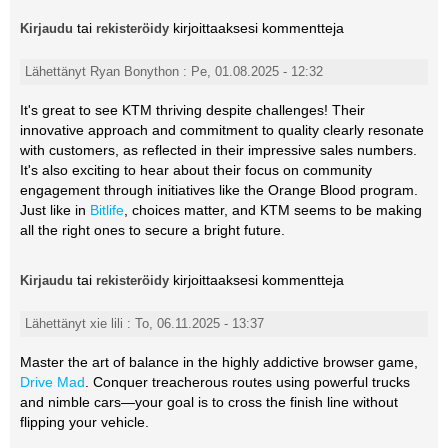
tai
kirjoittaaksesi kommentteja
Kirjaudu
rekisteröidy
Lähettänyt Ryan Bonython : Pe, 01.08.2025 - 12:32
It's great to see KTM thriving despite challenges! Their
innovative approach and commitment to quality clearly resonate
with customers, as reflected in their impressive sales numbers.
It's also exciting to hear about their focus on community
engagement through initiatives like the Orange Blood program.
Just like in
Bitlife
, choices matter, and KTM seems to be making
all the right ones to secure a bright future.
tai
kirjoittaaksesi kommentteja
Kirjaudu
rekisteröidy
Lähettänyt xie lili : To, 06.11.2025 - 13:37
Master the art of balance in the highly addictive browser game,
Drive Mad
. Conquer treacherous routes using powerful trucks
and nimble cars—your goal is to cross the finish line without
flipping your vehicle.