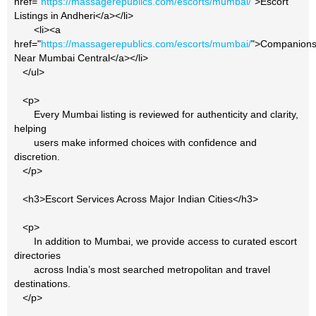
href="
https://massagerepublics.com/escorts/mumbai/
">Escort
Listings in Andheri</a></li>
<li><a
href="
https://massagerepublics.com/escorts/mumbai/
">Companions
Near Mumbai Central</a></li>
</ul>
<p>
Every Mumbai listing is reviewed for authenticity and clarity,
helping
users make informed choices with confidence and
discretion.
</p>
<h3>Escort Services Across Major Indian Cities</h3>
<p>
In addition to Mumbai, we provide access to curated escort
directories
across India’s most searched metropolitan and travel
destinations.
</p>