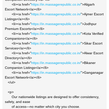
<li><a href="
https://in.massagerepublic.co.in/
">Aligarh
Escort Network</a></li>
<li><a href="
https://in.massagerepublic.co.in/
">Ajmer Escort
Listings</a></li>
<li><a href="
https://in.massagerepublic.co.in/
">Jodhpur
Premium Escorts</a></li>
<li><a href="
https://in.massagerepublic.co.in/
">Kota Verified
Companions</a></li>
<li><a href="
https://in.massagerepublic.co.in/
">Sikar Escort
Services</a></li>
<li><a href="
https://in.massagerepublic.co.in/
">Alwar Escort
Directory</a></li>
<li><a href="
https://in.massagerepublic.co.in/
">Bikaner
Companion Listings</a></li>
<li><a href="
https://in.massagerepublic.co.in/
">Ganganagar
Escort Network</a></li>
</ul>
<p>
Our nationwide listings are designed to offer consistency,
safety, and ease
of access—no matter which city you choose.