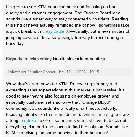
It’s great to see KTM bouncing back and focusing on both
quality and customer engagement. The Orange Board idea
sounds like a smart way to stay connected with riders. Reading
this kind of news actually reminded me of how I sometimes take
a quick break with
crazy cattle 3d
—it’s silly, but a few minutes of
jumping cows can be a surprisingly fun way to reset during a
busy day.
tai
kirjoittaaksesi kommentteja
Kirjaudu
rekisteröidy
Lähettänyt Jennifer Cooper : Ke, 12.11.2025 - 10:15
Wow, that's great news for KTM! Recovering strongly and
exceeding sales expectations in this market is impressive. It’s
good to see they're also focusing on employee growth and
especially customer satisfaction – that "Orange Blood"
community idea sounds like a really smart move. Actually,
focusing intently like that reminds me of when I'm trying to crack
a tough
sudoku
puzzle – sometimes you just have to block out
everything else and laser-focus to find the solution. Sounds like
KTM is applying the same principle to their business!