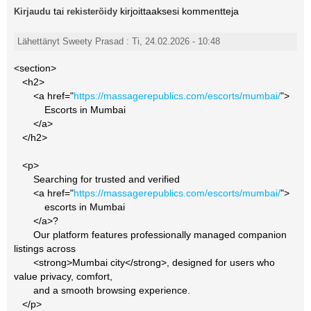
tai
kirjoittaaksesi kommentteja
Kirjaudu
rekisteröidy
Lähettänyt Sweety Prasad : Ti, 24.02.2026 - 10:48
<section>
<h2>
<a href="
https://massagerepublics.com/escorts/mumbai/
">
Escorts in Mumbai
</a>
</h2>
<p>
Searching for trusted and verified
<a href="
https://massagerepublics.com/escorts/mumbai/
">
escorts in Mumbai
</a>?
Our platform features professionally managed companion
listings across
<strong>Mumbai city</strong>, designed for users who
value privacy, comfort,
and a smooth browsing experience.
</p>