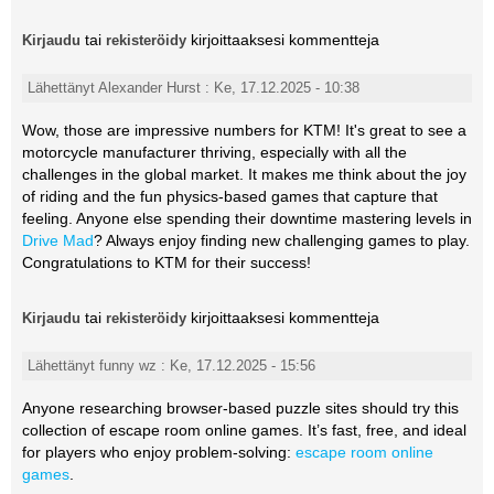
tai
kirjoittaaksesi kommentteja
Kirjaudu
rekisteröidy
Lähettänyt Alexander Hurst : Ke, 17.12.2025 - 10:38
Wow, those are impressive numbers for KTM! It's great to see a
motorcycle manufacturer thriving, especially with all the
challenges in the global market. It makes me think about the joy
of riding and the fun physics-based games that capture that
feeling. Anyone else spending their downtime mastering levels in
Drive Mad
? Always enjoy finding new challenging games to play.
Congratulations to KTM for their success!
tai
kirjoittaaksesi kommentteja
Kirjaudu
rekisteröidy
Lähettänyt funny wz : Ke, 17.12.2025 - 15:56
Anyone researching browser-based puzzle sites should try this
collection of escape room online games. It’s fast, free, and ideal
for players who enjoy problem-solving:
escape room online
games
.