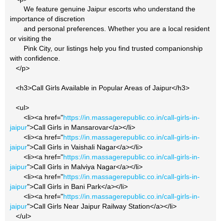
We feature genuine Jaipur escorts who understand the
importance of discretion
and personal preferences. Whether you are a local resident
or visiting the
Pink City, our listings help you find trusted companionship
with confidence.
</p>
<h3>Call Girls Available in Popular Areas of Jaipur</h3>
<ul>
<li><a href="
https://in.massagerepublic.co.in/call-girls-in-
jaipur
">Call Girls in Mansarovar</a></li>
<li><a href="
https://in.massagerepublic.co.in/call-girls-in-
jaipur
">Call Girls in Vaishali Nagar</a></li>
<li><a href="
https://in.massagerepublic.co.in/call-girls-in-
jaipur
">Call Girls in Malviya Nagar</a></li>
<li><a href="
https://in.massagerepublic.co.in/call-girls-in-
jaipur
">Call Girls in Bani Park</a></li>
<li><a href="
https://in.massagerepublic.co.in/call-girls-in-
jaipur
">Call Girls Near Jaipur Railway Station</a></li>
</ul>