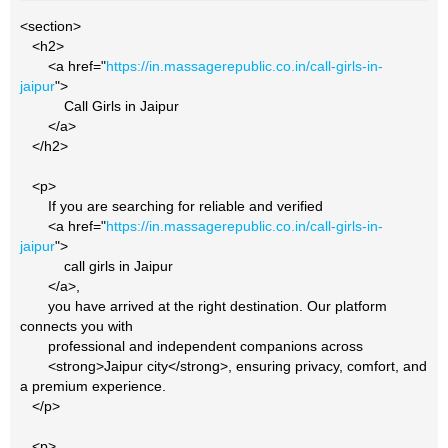
<section>
<h2>
<a href="
https://in.massagerepublic.co.in/call-girls-in-
jaipur
">
Call Girls in Jaipur
</a>
</h2>
<p>
If you are searching for reliable and verified
<a href="
https://in.massagerepublic.co.in/call-girls-in-
jaipur
">
call girls in Jaipur
</a>,
you have arrived at the right destination. Our platform
connects you with
professional and independent companions across
<strong>Jaipur city</strong>, ensuring privacy, comfort, and
a premium experience.
</p>
<p>