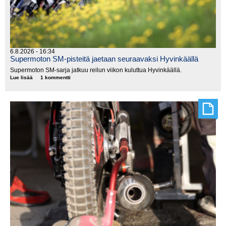
6.8.2026 - 16:34
Supermoton SM-pisteitä jaetaan seuraavaksi Hyvinkäällä
Supermoton SM-sarja jatkuu reilun viikon kuluttua Hyvinkäällä.
Lue lisää
Supermoton
1 kommentti
SM-
pisteitä
jaetaan
seuraavaksi
Hyvinkäällä