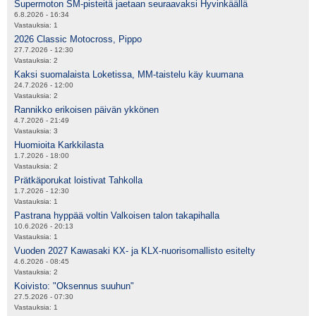
Supermoton SM-pisteitä jaetaan seuraavaksi Hyvinkäällä
6.8.2026 - 16:34
Vastauksia:
1
2026 Classic Motocross, Pippo
27.7.2026 - 12:30
Vastauksia:
2
Kaksi suomalaista Loketissa, MM-taistelu käy kuumana
24.7.2026 - 12:00
Vastauksia:
2
Rannikko erikoisen päivän ykkönen
4.7.2026 - 21:49
Vastauksia:
3
Huomioita Karkkilasta
1.7.2026 - 18:00
Vastauksia:
2
Prätkäporukat loistivat Tahkolla
1.7.2026 - 12:30
Vastauksia:
1
Pastrana hyppää voltin Valkoisen talon takapihalla
10.6.2026 - 20:13
Vastauksia:
1
Vuoden 2027 Kawasaki KX- ja KLX-nuorisomallisto esitelty
4.6.2026 - 08:45
Vastauksia:
2
Koivisto: "Oksennus suuhun"
27.5.2026 - 07:30
Vastauksia:
1