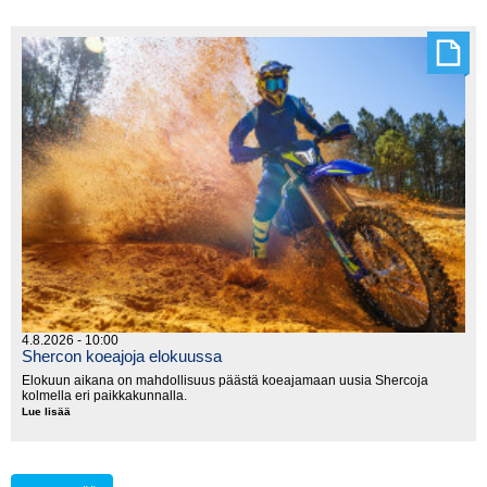
MM-
sarja
käynnistyy
lauantaina
Kanadassa
4.8.2026 - 10:00
Shercon koeajoja elokuussa
Elokuun aikana on mahdollisuus päästä koeajamaan uusia Shercoja
kolmella eri paikkakunnalla.
Lue lisää
Shercon
koeajoja
elokuussa