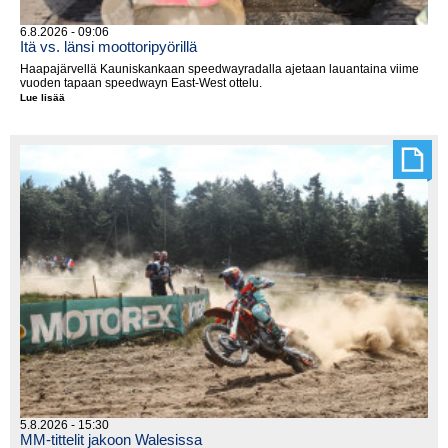
6.8.2026 - 09:06
Itä vs. länsi moottoripyörillä
Haapajärvellä Kauniskankaan speedwayradalla ajetaan lauantaina viime
vuoden tapaan speedwayn East-West ottelu.
Lue lisää
Itä
vs.
länsi
moottoripyörillä
5.8.2026 - 15:30
MM-tittelit jakoon Walesissa