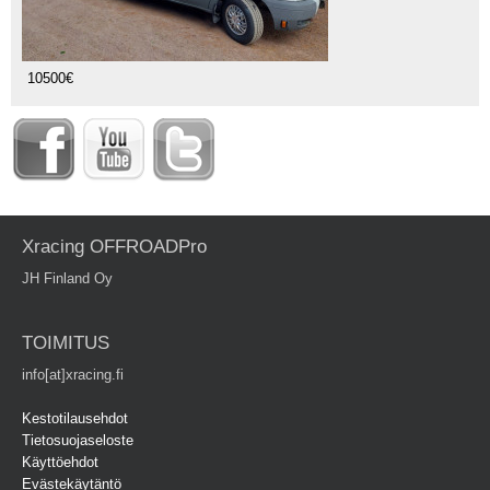
10500€
Xracing OFFROADPro
JH Finland Oy
TOIMITUS
info[at]xracing.fi
Kestotilausehdot
Tietosuojaseloste
Käyttöehdot
Evästekäytäntö