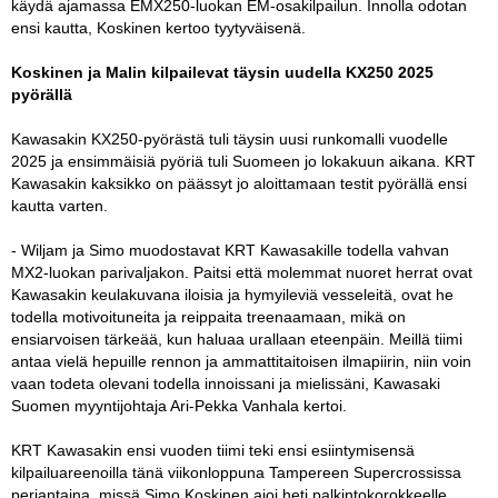
käydä ajamassa EMX250-luokan EM-osakilpailun. Innolla odotan
ensi kautta, Koskinen kertoo tyytyväisenä.
Koskinen ja Malin kilpailevat täysin uudella KX250 2025
pyörällä
Kawasakin KX250-pyörästä tuli täysin uusi runkomalli vuodelle
2025 ja ensimmäisiä pyöriä tuli Suomeen jo lokakuun aikana. KRT
Kawasakin kaksikko on päässyt jo aloittamaan testit pyörällä ensi
kautta varten.
- Wiljam ja Simo muodostavat KRT Kawasakille todella vahvan
MX2-luokan parivaljakon. Paitsi että molemmat nuoret herrat ovat
Kawasakin keulakuvana iloisia ja hymyileviä vesseleitä, ovat he
todella motivoituneita ja reippaita treenaamaan, mikä on
ensiarvoisen tärkeää, kun haluaa urallaan eteenpäin. Meillä tiimi
antaa vielä hepuille rennon ja ammattitaitoisen ilmapiirin, niin voin
vaan todeta olevani todella innoissani ja mielissäni, Kawasaki
Suomen myyntijohtaja Ari-Pekka Vanhala kertoi.
KRT Kawasakin ensi vuoden tiimi teki ensi esiintymisensä
kilpailuareenoilla tänä viikonloppuna Tampereen Supercrossissa
perjantaina, missä Simo Koskinen ajoi heti palkintokorokkeelle