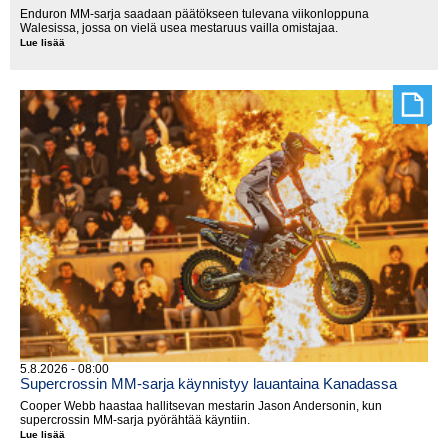
Enduron MM-sarja saadaan päätökseen tulevana viikonloppuna
Walesissa, jossa on vielä usea mestaruus vailla omistajaa.
Lue lisää
MM-
tittelit
jakoon
Walesissa
5.8.2026 - 08:00
Supercrossin MM-sarja käynnistyy lauantaina Kanadassa
Cooper Webb haastaa hallitsevan mestarin Jason Andersonin, kun
supercrossin MM-sarja pyörähtää käyntiin.
Lue lisää
Supercrossin