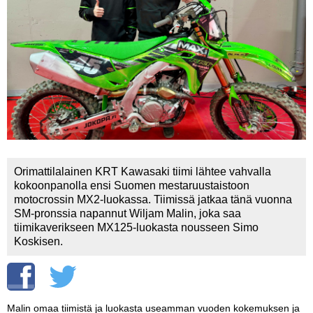
Vaihda salasana
MUUT LAJIT
YLEISTÄ ALALTA
LUE DIGILEHDET
ASIAKASPALVELU JA
OHJEET
MEDIATIEDOT
Orimattilalainen KRT Kawasaki tiimi lähtee vahvalla
kokoonpanolla ensi Suomen mestaruustaistoon
YHTEYSTIEDOT
motocrossin MX2-luokassa. Tiimissä jatkaa tänä vuonna
SM-pronssia napannut Wiljam Malin, joka saa
tiimikaverikseen MX125-luokasta nousseen Simo
Koskisen.
Malin omaa tiimistä ja luokasta useamman vuoden kokemuksen ja