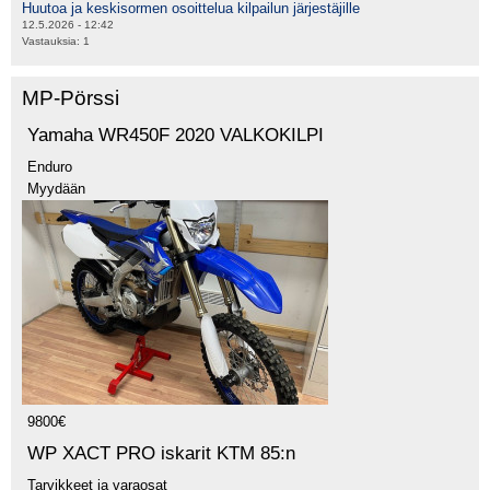
Huutoa ja keskisormen osoittelua kilpailun järjestäjille
12.5.2026 - 12:42
Vastauksia:
1
MP-Pörssi
Yamaha WR450F 2020 VALKOKILPI
Enduro
Myydään
9800€
WP XACT PRO iskarit KTM 85:n
Tarvikkeet ja varaosat