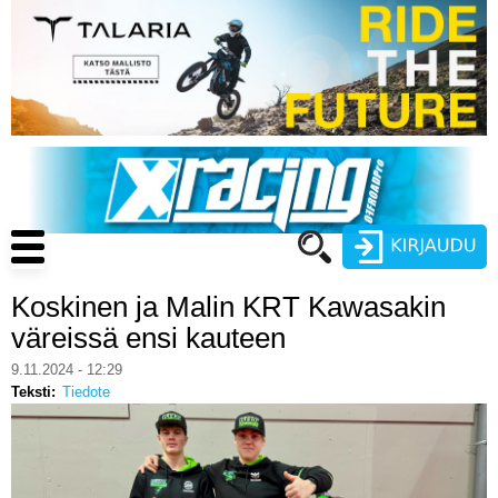
Hyppää
pääsisältöön
Main
navigation
Koskinen ja Malin KRT Kawasakin
Käyttäjätunnus
väreissä ensi kauteen
Salasana
9.11.2024 - 12:29
ENDURO
Teksti
Tiedote
MOTOCROSS
CROSS COUNTRY
Luo uusi käyttäjätili