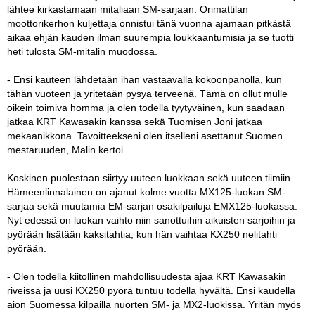
lähtee kirkastamaan mitaliaan SM-sarjaan. Orimattilan
moottorikerhon kuljettaja onnistui tänä vuonna ajamaan pitkästä
aikaa ehjän kauden ilman suurempia loukkaantumisia ja se tuotti
heti tulosta SM-mitalin muodossa.
- Ensi kauteen lähdetään ihan vastaavalla kokoonpanolla, kun
tähän vuoteen ja yritetään pysyä terveenä. Tämä on ollut mulle
oikein toimiva homma ja olen todella tyytyväinen, kun saadaan
jatkaa KRT Kawasakin kanssa sekä Tuomisen Joni jatkaa
mekaanikkona. Tavoitteekseni olen itselleni asettanut Suomen
mestaruuden, Malin kertoi.
Koskinen puolestaan siirtyy uuteen luokkaan sekä uuteen tiimiin.
Hämeenlinnalainen on ajanut kolme vuotta MX125-luokan SM-
sarjaa sekä muutamia EM-sarjan osakilpailuja EMX125-luokassa.
Nyt edessä on luokan vaihto niin sanottuihin aikuisten sarjoihin ja
pyörään lisätään kaksitahtia, kun hän vaihtaa KX250 nelitahti
pyörään.
- Olen todella kiitollinen mahdollisuudesta ajaa KRT Kawasakin
riveissä ja uusi KX250 pyörä tuntuu todella hyvältä. Ensi kaudella
aion Suomessa kilpailla nuorten SM- ja MX2-luokissa. Yritän myös