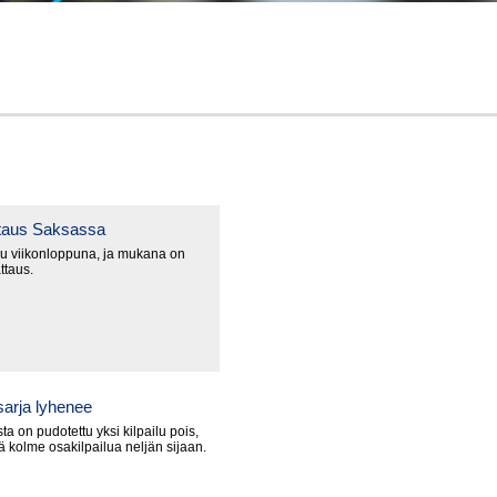
ttaus Saksassa
u viikonloppuna, ja mukana on
ttaus.
arja lyhenee
a on pudotettu yksi kilpailu pois,
lä kolme osakilpailua neljän sijaan.