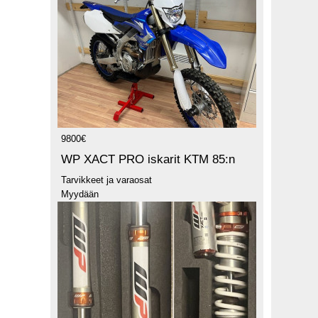
9800€
WP XACT PRO iskarit KTM 85:n
Tarvikkeet ja varaosat
Myydään