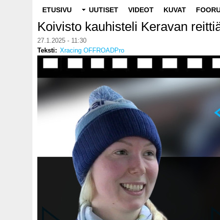
Main
ETUSIVU
UUTISET
VIDEOT
KUVAT
FOORU
navigation
Koivisto kauhisteli Keravan reitti
27.1.2025 - 11:30
Teksti
Xracing OFFROADPro