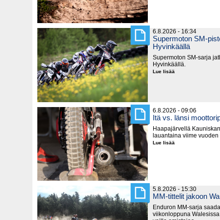
sarja
lyhenee
6.8.2026 - 16:34
Supermoton SM-piste
Hyvinkäällä
Supermoton SM-sarja jatk
Hyvinkäällä.
Lue lisää
Supermoton
SM-
pisteitä
jaetaan
seuraavaksi
Hyvinkäällä
6.8.2026 - 09:06
Itä vs. länsi moottorip
Haapajärvellä Kauniska
lauantaina viime vuoden
Lue lisää
Itä
vs.
länsi
moottoripyörillä
5.8.2026 - 15:30
MM-tittelit jakoon Wa
Enduron MM-sarja saada
viikonloppuna Walesissa,