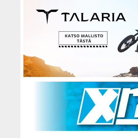
Hyppää
pääsisältöön