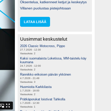
Oksentelua, katkenneet ketjut ja keskeytys
Villanen puolustaa pistejohtoaan
LATAA LISÄÄ
Uusimmat keskustelut
2026 Classic Motocross, Pippo
27.7.2026 - 12:30
Vastauksia:
2
Kaksi suomalaista Loketissa, MM-taistelu käy
kuumana
24.7.2026 - 12:00
Vastauksia:
2
Rannikko erikoisen päivän ykkönen
4.7.2026 - 21:49
Vastauksia:
3
Huomioita Karkkilasta
1.7.2026 - 18:00
Vastauksia:
2
Prätkäporukat loistivat Tahkolla
1.7.2026 - 12:30
Vastauksia:
1