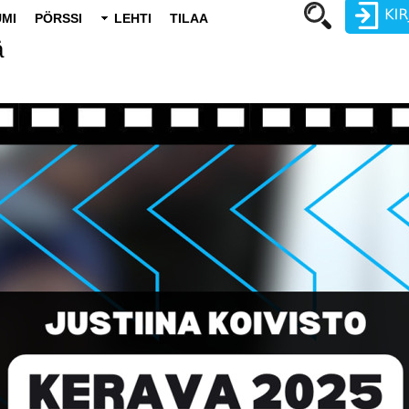
MI
PÖRSSI
LEHTI
TILAA
ä
Käyttäjätunnus
Salasana
Luo uusi käyttäjätili
Vaihda salasana