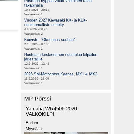
Pastrana hyppää voltin Valkoisen talon
takapihalla
10.6.2026 - 20:13
Vastauksia:
1
Vuoden 2027 Kawasaki KX- ja KLX-
nuorisomallisto esitelty
4.6.2026 - 08:45
Vastauksia:
2
Koivisto: "Oksennus suuhun"
27.5.2026 - 07:30
Vastauksia:
1
Huutoa ja keskisormen osoittelua kilpailun
järjestäjille
12.5.2026 - 12:42
Vastauksia:
1
2026 SM-Motocross Kaanaa, MX1 & MX2
11.5.2026 - 21:00
Vastauksia:
1
MP-Pörssi
Yamaha WR450F 2020
VALKOKILPI
Enduro
Myydään