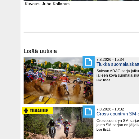
Kuvaus: Juha Kollanus.
Lisää uutisia
7.8.2026 - 15:34
Tiukka suomalaiska
Saksan ADAC-sarja jatku
jälleen kova suomalaiska
Lue lisää
Tiukka
suomalaiskattaus
Saksassa
7.8.2026 - 10:32
Cross countryn SM-s
Cross countryn SM-sarjast
joten SM-sarjaa on jäljel
Lue lisää
Cross
countryn
SM-