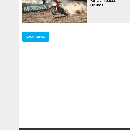
vailla omistajaa.
Lue lisää
MM-
tittelit
jakoon
Walesissa
LATAA LISÄÄ