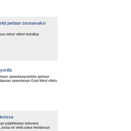
itä jaetaan seuraavaksi
uu reilun viikon kuluttua
yörillä
nkaan speedwayradalla ajetaan
 tapaan speedwayn East-West ottelu.
lesissa
an päätökseen tulevana
 jossa on vielä usea mestaruus