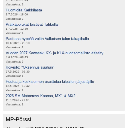
4.7.2026 - 21:49
Vastauksia:
2
Huomioita Karkkilasta
1.7.2026 - 18:00
Vastauksia:
2
Prätkäporukat loistivat Tahkolla
1.7.2026 - 12:30
Vastauksia:
1
Pastrana hyppää voltin Valkoisen talon takapihalla
10.6.2026 - 20:13
Vastauksia:
1
Vuoden 2027 Kawasaki KX- ja KLX-nuorisomallisto esitelty
4.6.2026 - 08:45
Vastauksia:
2
Koivisto: "Oksennus suuhun"
27.5.2026 - 07:30
Vastauksia:
1
Huutoa ja keskisormen osoittelua kilpailun järjestäjille
12.5.2026 - 12:42
Vastauksia:
1
2026 SM-Motocross Kaanaa, MX1 & MX2
11.5.2026 - 21:00
Vastauksia:
1
MP-Pörssi