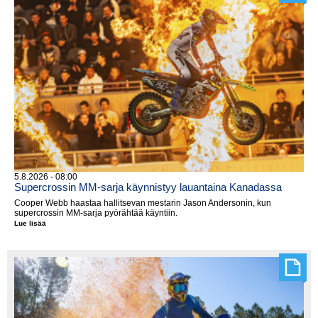
5.8.2026 - 08:00
Supercrossin MM-sarja käynnistyy lauantaina Kanadassa
Cooper Webb haastaa hallitsevan mestarin Jason Andersonin, kun
supercrossin MM-sarja pyörähtää käyntiin.
Lue lisää
Supercrossin
MM-
sarja
käynnistyy
lauantaina
Kanadassa