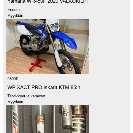
Yamaha WR450F 2020 VALKOKILPI
Enduro
Myydään
9800€
WP XACT PRO iskarit KTM 85:n
Tarvikkeet ja varaosat
Myydään