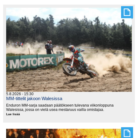
länsi
moottoripyörillä
5.8.2026 - 15:30
MM-tittelit jakoon Walesissa
Enduron MM-sarja saadaan päätökseen tulevana viikonloppuna
Walesissa, jossa on vielä usea mestaruus vailla omistajaa.
Lue lisää
MM-
tittelit
jakoon
Walesissa