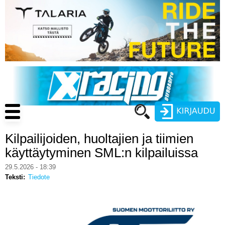
Hyppää
pääsisältöön
Main
navigation
Kilpailijoiden, huoltajien ja tiimien
Käyttäjätunnus
käyttäytyminen SML:n kilpailuissa
Salasana
29.5.2026 - 18:39
ENDURO
Teksti
Tiedote
MOTOCROSS
CROSS COUNTRY
Luo uusi käyttäjätili