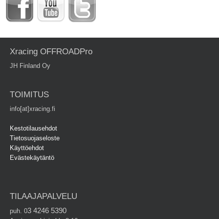
Xracing OFFROADPro
JH Finland Oy
TOIMITUS
info[at]xracing.fi
Kestotilausehdot
Tietosuojaseloste
Käyttöehdot
Evästekäytäntö
TILAAJAPALVELU
3 4246 5390
puh. 0