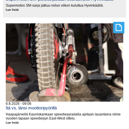
Supermoton SM-sarja jatkuu reilun viikon kuluttua Hyvinkäällä.
Lue lisää
Supermoton
SM-
pisteitä
jaetaan
seuraavaksi
Hyvinkäällä
6.8.2026 - 09:06
Itä vs. länsi moottoripyörillä
Haapajärvellä Kauniskankaan speedwayradalla ajetaan lauantaina viime
vuoden tapaan speedwayn East-West ottelu.
Lue lisää
Itä
vs.