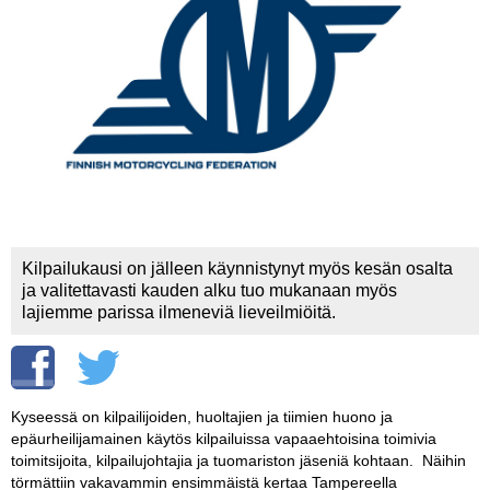
Vaihda salasana
MUUT LAJIT
YLEISTÄ ALALTA
LUE DIGILEHDET
ASIAKASPALVELU JA
OHJEET
MEDIATIEDOT
Kilpailukausi on jälleen käynnistynyt myös kesän osalta
ja valitettavasti kauden alku tuo mukanaan myös
YHTEYSTIEDOT
lajiemme parissa ilmeneviä lieveilmiöitä.
Kyseessä on kilpailijoiden, huoltajien ja tiimien huono ja
epäurheilijamainen käytös kilpailuissa vapaaehtoisina toimivia
toimitsijoita, kilpailujohtajia ja tuomariston jäseniä kohtaan. Näihin
törmättiin vakavammin ensimmäistä kertaa Tampereella