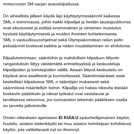
motocrossin SM-sarjan avauskilpailussa.
On aiheellista jälleen käydä läpi käyttäytymissäännöt kaikessa
SML:n toiminnassa, joihin kaikki kilpailijat ja heidän taustajoukkonsa
ovat sitoutuneet ja esittää ensimmäinen ja viimeinen muistutus
hyvästä käyttäytymisestä ja muiden ihmisten kohtelemisesta.
SML:n vastuullisuusohjelmat sekä Olympiakomitean reilun pelin
pelisäännöt koskevat kaikkia ja niiden noudattaminen on ehdotonta.
Kilpailutoimintaan, sääntöihin ja mahdollisiin kilpailuun liittyviin
rangaistuksiin liittyy väistämättä erimielisyyksiä ja keskusteluja
kilpailijoiden ja toimitsijoiden välillä. Asiaan liittyvä keskustelu on
käytävä aina asiallisesti ja kunnioittavasti. Sääntömääräiset asiat
käsitellään kilpailuissa SML:n sääntöjen mukaisesti sekä
säännöissä määritellyin toimin. Kilpailija voi hakea oikeutta itseään
koskeviin päätöksiin ja oikeat työkalut ovat vastalause ja
tarvittaessa vetoomus, jos tuomariston tekemän päätöksen osalta
on tarvetta jatkotoimille.
Omien oikeuksien ajamiseen
EI KUULU
epäurheilijamainen käytös,
huutelu, asiaton kielenkäyttö tai muu asiaton toimitsijaan kohdistuva
käytös, jota valitettavasti nyt on ilmennyt.