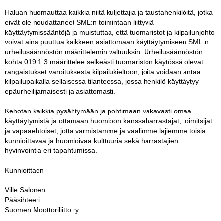
Haluan huomauttaa kaikkia niitä kuljettajia ja taustahenkilöitä, jotka
eivät ole noudattaneet SML:n toimintaan liittyviä
käyttäytymissääntöjä ja muistuttaa, että tuomaristot ja kilpailunjohto
voivat aina puuttua kaikkeen asiattomaan käyttäytymiseen SML:n
urheilusäännöstön määrittelemin valtuuksin. Urheilusäännöstön
kohta 019.1.3 määrittelee selkeästi tuomariston käytössä olevat
rangaistukset varoituksesta kilpailukieltoon, joita voidaan antaa
kilpailupaikalla sellaisessa tilanteessa, jossa henkilö käyttäytyy
epäurheilijamaisesti ja asiattomasti.
Kehotan kaikkia pysähtymään ja pohtimaan vakavasti omaa
käyttäytymistä ja ottamaan huomioon kanssaharrastajat, toimitsijat
ja vapaaehtoiset, jotta varmistamme ja vaalimme lajiemme toisia
kunnioittavaa ja huomioivaa kulttuuria sekä harrastajien
hyvinvointia eri tapahtumissa.
Kunnioittaen
Ville Salonen
Pääsihteeri
Suomen Moottoriliitto ry