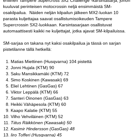
erillinen Tampere Supercross SX2 Challenge -karsintasarja, johon
kuuluvat perinteisen motocrossin neljä ensimmäistä SM-
osakilpailua. Näiden neljän kilpailun jälkeen MX2-luokan 10
parasta kuljettajaa saavat osallistumisoikeuden Tampere
Supercrossin SX2-luokkaan. Karsintasarjaan osallistuvat
automaattisesti kaikki ne kuljettajat, jotka ajavat SM-kilpailuissa.
SM-sarjaa on takana nyt kaksi osakilpailua ja tässä on sarjan
pistetilanne tällä hetkellä:
Matias Miettinen (Husqvarna) 104 pistettä
Jonni Hujala (KTM) 90
Saku Mansikkamäki (KTM) 72
Simo Koskinen (Kawasaki) 69
Eliel Lehtinen (GasGas) 67
Viktor Leppälä (KTM) 66
Santeri Oinonen (GasGas) 63
Heikki Vähäpesola (KTM) 60
Kaapo Kalatie (KTM) 55
Vilho Vehviläinen (KTM) 52
Tiitus Räikkönen (Kawasaki) 50
Kasimir Hindersson (GasGas) 48
Iiro Tofferi (Husqvarna) 45