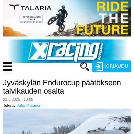
Hyppää
pääsisältöön
Main
navigation
Jyväskylän Endurocup päätökseen
Käyttäjätunnus
talvikauden osalta
Salasana
21.3.2025 - 10:09
ENDURO
Teksti
Juha Mutanen
MOTOCROSS
CROSS COUNTRY
Luo uusi käyttäjätili