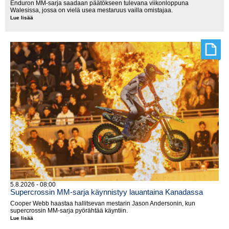
Enduron MM-sarja saadaan päätökseen tulevana viikonloppuna
Walesissa, jossa on vielä usea mestaruus vailla omistajaa.
Lue lisää
MM-
tittelit
jakoon
Walesissa
5.8.2026 - 08:00
Supercrossin MM-sarja käynnistyy lauantaina Kanadassa
Cooper Webb haastaa hallitsevan mestarin Jason Andersonin, kun
supercrossin MM-sarja pyörähtää käyntiin.
Lue lisää
Supercrossin
MM-