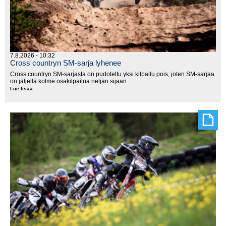
7.8.2026 - 10:32
Cross countryn SM-sarja lyhenee
Cross countryn SM-sarjasta on pudotettu yksi kilpailu pois, joten SM-sarjaa
on jäljellä kolme osakilpailua neljän sijaan.
Lue lisää
Cross
countryn
SM-
sarja
lyhenee