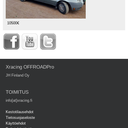
10500€
Xracing OFFROADPro
JH Finland Oy
TOIMITUS
info[at]xracing.fi
Kestotilausehdot
Tietosuojaseloste
Käyttöehdot