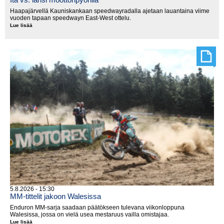
Haapajärvellä Kauniskankaan speedwayradalla ajetaan lauantaina viime
vuoden tapaan speedwayn East-West ottelu.
Lue lisää
Itä
vs.
länsi
moottoripyörillä
5.8.2026 - 15:30
MM-tittelit jakoon Walesissa
Enduron MM-sarja saadaan päätökseen tulevana viikonloppuna
Walesissa, jossa on vielä usea mestaruus vailla omistajaa.
Lue lisää
MM-