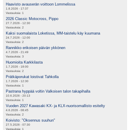
Haavisto avauserän voittoon Lommelissa
1.8.2026 - 17:37
Vastauksia:
1
2026 Classic Motocross, Pippo
27.7.2026 - 12:30
Vastauksia:
2
Kaksi suomalaista Loketissa, MM-taistelu käy kuumana
24.7.2026 - 12:00
Vastauksia:
2
Rannikko erikoisen päivän ykkönen
4.7.2026 - 21:49
Vastauksia:
3
Huomioita Karkkilasta
1.7.2026 - 18:00
Vastauksia:
2
Prätkäporukat loistivat Tahkolla
1.7.2026 - 12:30
Vastauksia:
1
Pastrana hyppää voltin Valkoisen talon takapihalla
10.6.2026 - 20:13
Vastauksia:
1
Vuoden 2027 Kawasaki KX- ja KLX-nuorisomallisto esitelty
4.6.2026 - 08:45
Vastauksia:
2
Koivisto: "Oksennus suuhun"
27.5.2026 - 07:30
Vastauksia:
1