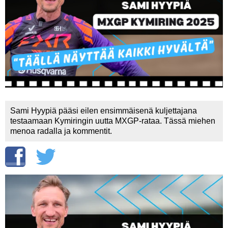
Vaihda salasana
MUUT LAJIT
YLEISTÄ ALALTA
LUE DIGILEHDET
ASIAKASPALVELU JA
OHJEET
Sami Hyypiä pääsi eilen ensimmäisenä kuljettajana
MEDIATIEDOT
testaamaan Kymiringin uutta MXGP-rataa. Tässä miehen
menoa radalla ja kommentit.
YHTEYSTIEDOT