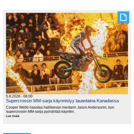
tittelit
jakoon
Walesissa
5.8.2026 - 08:00
Supercrossin MM-sarja käynnistyy lauantaina Kanadassa
Cooper Webb haastaa hallitsevan mestarin Jason Andersonin, kun
supercrossin MM-sarja pyörähtää käyntiin.
Lue lisää
Supercrossin
MM-
sarja
käynnistyy
lauantaina