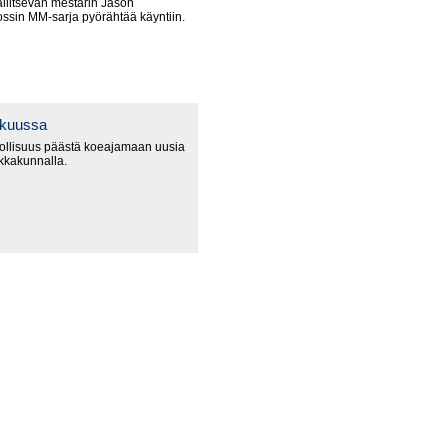
litsevan mestarin Jason
ssin MM-sarja pyörähtää käyntiin.
okuussa
ollisuus päästä koeajamaan uusia
ikkakunnalla.