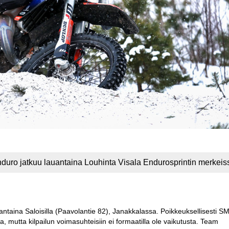
nduro jatkuu lauantaina Louhinta Visala Endurosprintin merkeis
taina Saloisilla (Paavolantie 82), Janakkalassa. Poikkeuksellisesti SM
sa, mutta kilpailun voimasuhteisiin ei formaatilla ole vaikutusta. Team