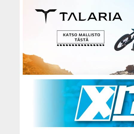
Hyppää
pääsisältöön