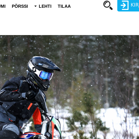
MI
PÖRSSI
LEHTI
TILAA
Käyttäjätunnus
Salasana
Luo uusi käyttäjätili
Vaihda salasana