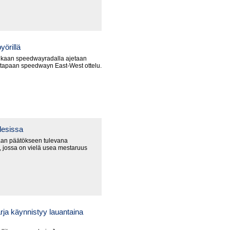
yörillä
nkaan speedwayradalla ajetaan
 tapaan speedwayn East-West ottelu.
lesissa
an päätökseen tulevana
 jossa on vielä usea mestaruus
ja käynnistyy lauantaina