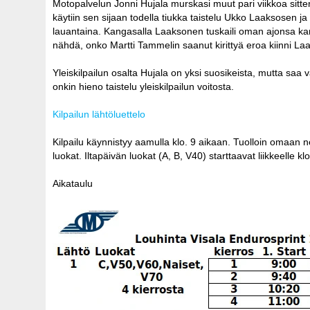
Motopalvelun Jonni Hujala murskasi muut pari viikkoa sitt
käytiin sen sijaan todella tiukka taistelu Ukko Laaksosen ja
lauantaina. Kangasalla Laaksonen tuskaili oman ajonsa ka
nähdä, onko Martti Tammelin saanut kirittyä eroa kiinni L
Yleiskilpailun osalta Hujala on yksi suosikeista, mutta saa 
onkin hieno taistelu yleiskilpailun voitosta.
Kilpailun lähtöluettelo
Kilpailu käynnistyy aamulla klo. 9 aikaan. Tuolloin omaan ne
luokat. Iltapäivän luokat (A, B, V40) starttaavat liikkeelle klo
Aikataulu