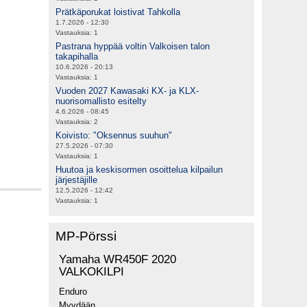
Prätkäporukat loistivat Tahkolla
1.7.2026 - 12:30
Vastauksia:
1
Pastrana hyppää voltin Valkoisen talon
takapihalla
10.6.2026 - 20:13
Vastauksia:
1
Vuoden 2027 Kawasaki KX- ja KLX-
nuorisomallisto esitelty
4.6.2026 - 08:45
Vastauksia:
2
Koivisto: "Oksennus suuhun"
27.5.2026 - 07:30
Vastauksia:
1
Huutoa ja keskisormen osoittelua kilpailun
järjestäjille
12.5.2026 - 12:42
Vastauksia:
1
MP-Pörssi
Yamaha WR450F 2020
VALKOKILPI
Enduro
Myydään