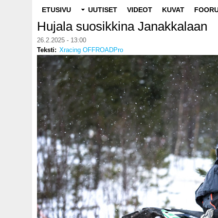
Main
ETUSIVU
UUTISET
VIDEOT
KUVAT
FOORU
navigation
Hujala suosikkina Janakkalaan
26.2.2025 - 13:00
Teksti
Xracing OFFROADPro