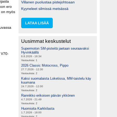
ijasta
Villanen puolustaa pistejohtoaan
ikon ero
Kyyneleet silmissä metsässä
a on myös
LATAA LISÄÄ
luvassa
Uusimmat keskustelut
Supermoton SM-pisteitä jaetaan seuraavaksi
Hyvinkäällä
a V70-
6.8.2026 - 16:34
Vastauksia:
1
2026 Classic Motocross, Pippo
27.7.2026 - 12:30
Vastauksia:
2
Kaksi suomalaista Loketissa, MM-taistelu käy
kuumana
24.7.2026 - 12:00
Vastauksia:
2
Rannikko erikoisen päivän ykkönen
4.7.2026 - 21:49
Vastauksia:
2
Huomioita Karkkilasta
1.7.2026 - 18:00
Vastauksia:
2