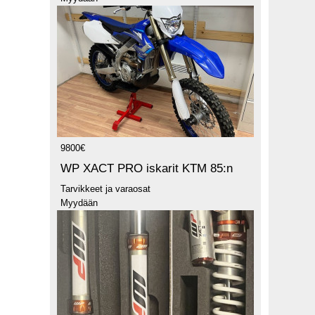
9800€
WP XACT PRO iskarit KTM 85:n
Tarvikkeet ja varaosat
Myydään