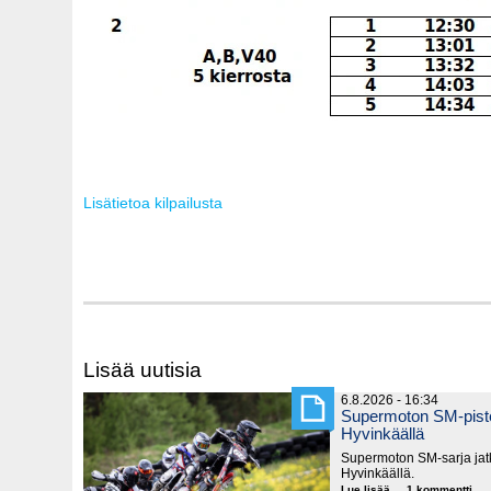
Lisätietoa kilpailusta
Lisää uutisia
6.8.2026 - 16:34
Supermoton SM-piste
Hyvinkäällä
Supermoton SM-sarja jatk
Hyvinkäällä.
Lue lisää
Supermoton
1 kommentti