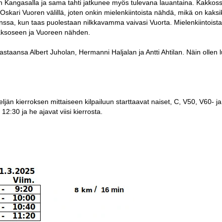
en Kangasalla ja sama tahti jatkunee myös tulevana lauantaina. Kakkoss
 Oskari Vuoren välillä, joten onkin mielenkiintoista nähdä, mikä on kaks
nssa, kun taas puolestaan nilkkavamma vaivasi Vuorta. Mielenkiintoist
aaksoseen ja Vuoreen nähden.
vastaansa Albert Juholan, Hermanni Haljalan ja Antti Ahtilan. Näin ollen 
ljän kierroksen mittaiseen kilpailuun starttaavat naiset, C, V50, V60- j
 12:30 ja he ajavat viisi kierrosta.