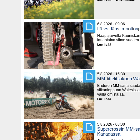
SM-
pisteitä
jaetaan
seuraavaksi
Hyvinkäällä
6.8.2026 - 09:06
Itä vs. länsi moottorip
Haapajärvellä Kauniska
lauantaina viime vuoden
Lue lisää
Itä
vs.
länsi
moottoripyörillä
5.8.2026 - 15:30
MM-tittelit jakoon Wa
Enduron MM-sarja saada
viikonloppuna Walesissa,
vailla omistajaa.
Lue lisää
MM-
tittelit
jakoon
Walesissa
5.8.2026 - 08:00
Supercrossin MM-sar
Kanadassa