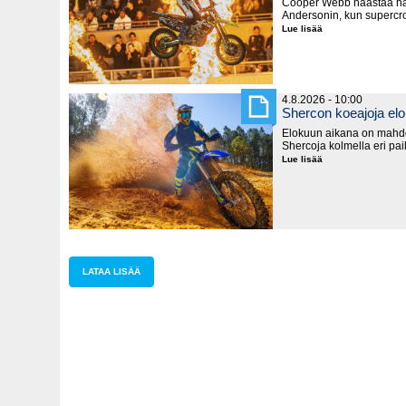
Cooper Webb haastaa hal
Andersonin, kun supercro
Lue lisää
Supercrossin
MM-
sarja
käynnistyy
lauantaina
Kanadassa
4.8.2026 - 10:00
Shercon koeajoja el
Elokuun aikana on mahd
Shercoja kolmella eri pa
Lue lisää
Shercon
koeajoja
elokuussa
LATAA LISÄÄ