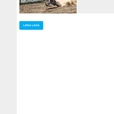
tittelit
jakoon
Walesissa
LATAA LISÄÄ