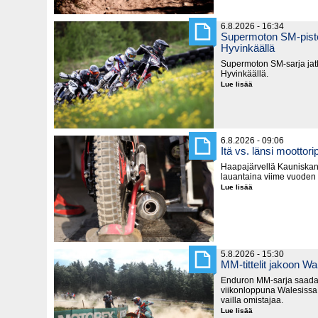
6.8.2026 - 16:34
Supermoton SM-piste
Hyvinkäällä
Supermoton SM-sarja jatk
Hyvinkäällä.
Lue lisää
Supermoton
SM-
pisteitä
jaetaan
seuraavaksi
Hyvinkäällä
6.8.2026 - 09:06
Itä vs. länsi moottorip
Haapajärvellä Kauniska
lauantaina viime vuoden
Lue lisää
Itä
vs.
länsi
moottoripyörillä
5.8.2026 - 15:30
MM-tittelit jakoon Wa
Enduron MM-sarja saada
viikonloppuna Walesissa,
vailla omistajaa.
Lue lisää
MM-