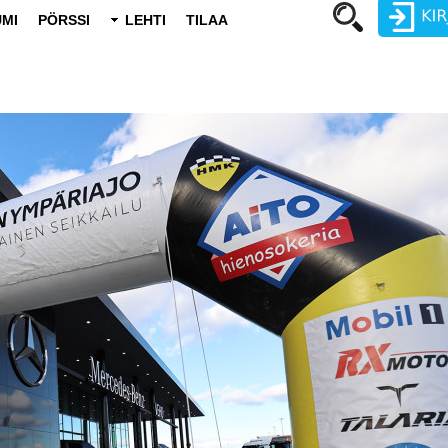
MI
PÖRSSI
LEHTI
TILAA
Käyttäjätunnus
Salasana
Luo uusi käyttäjätili
Vaihda salasana