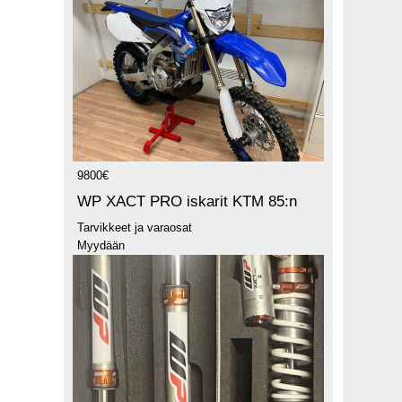
9800€
WP XACT PRO iskarit KTM 85:n
Tarvikkeet ja varaosat
Myydään