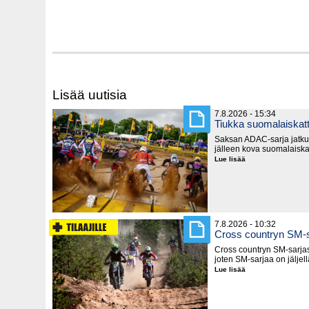
Lisää uutisia
7.8.2026 - 15:34
Tiukka suomalaiska
Saksan ADAC-sarja jatku
jälleen kova suomalaiska
Lue lisää
Tiukka
suomalaiskattaus
Saksassa
7.8.2026 - 10:32
Cross countryn SM-s
Cross countryn SM-sarjast
joten SM-sarjaa on jäljel
Lue lisää
Cross
countryn
SM-
sarja
lyhenee