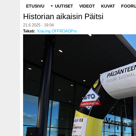
Main
ETUSIVU
UUTISET
VIDEOT
KUVAT
FOORU
navigation
Historian aikaisin Päitsi
21.6.2025 - 19:04
Teksti
Xracing OFFROADPro