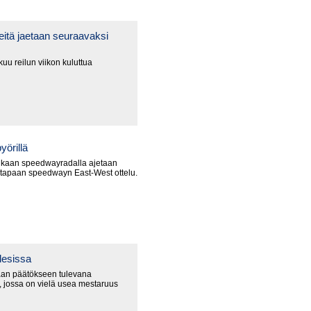
itä jaetaan seuraavaksi
uu reilun viikon kuluttua
yörillä
nkaan speedwayradalla ajetaan
 tapaan speedwayn East-West ottelu.
lesissa
an päätökseen tulevana
 jossa on vielä usea mestaruus