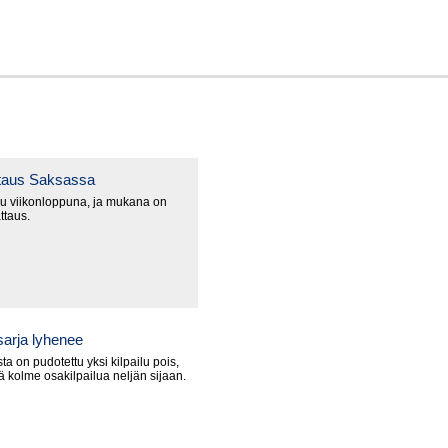
ttaus Saksassa
u viikonloppuna, ja mukana on
ttaus.
arja lyhenee
a on pudotettu yksi kilpailu pois,
lä kolme osakilpailua neljän sijaan.