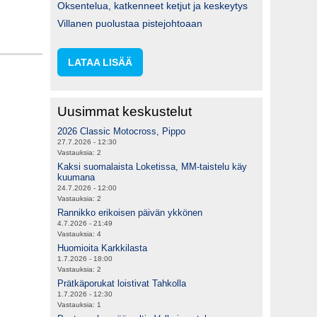
Oksentelua, katkenneet ketjut ja keskeytys
Villanen puolustaa pistejohtoaan
LATAA LISÄÄ
Uusimmat keskustelut
2026 Classic Motocross, Pippo
27.7.2026 - 12:30
Vastauksia:
2
Kaksi suomalaista Loketissa, MM-taistelu käy
kuumana
24.7.2026 - 12:00
Vastauksia:
2
Rannikko erikoisen päivän ykkönen
4.7.2026 - 21:49
Vastauksia:
4
Huomioita Karkkilasta
1.7.2026 - 18:00
Vastauksia:
2
Prätkäporukat loistivat Tahkolla
1.7.2026 - 12:30
Vastauksia:
1