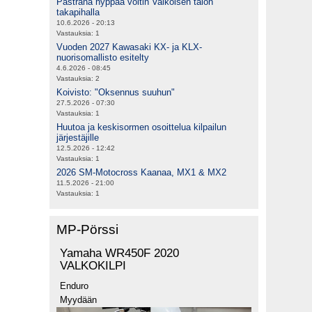
Pastrana hyppää voltin Valkoisen talon
takapihalla
10.6.2026 - 20:13
Vastauksia:
1
Vuoden 2027 Kawasaki KX- ja KLX-
nuorisomallisto esitelty
4.6.2026 - 08:45
Vastauksia:
2
Koivisto: "Oksennus suuhun"
27.5.2026 - 07:30
Vastauksia:
1
Huutoa ja keskisormen osoittelua kilpailun
järjestäjille
12.5.2026 - 12:42
Vastauksia:
1
2026 SM-Motocross Kaanaa, MX1 & MX2
11.5.2026 - 21:00
Vastauksia:
1
MP-Pörssi
Yamaha WR450F 2020
VALKOKILPI
Enduro
Myydään