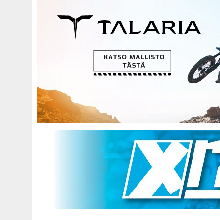
Hyppää
pääsisältöön