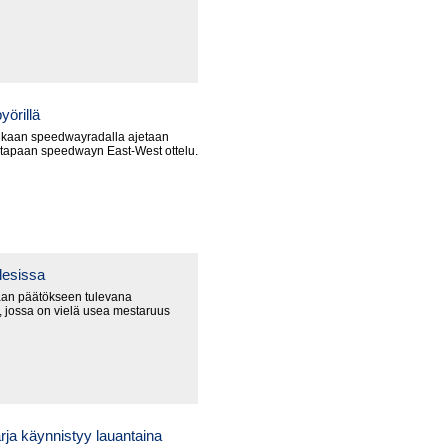
yörillä
nkaan speedwayradalla ajetaan
 tapaan speedwayn East-West ottelu.
lesissa
an päätökseen tulevana
 jossa on vielä usea mestaruus
ja käynnistyy lauantaina