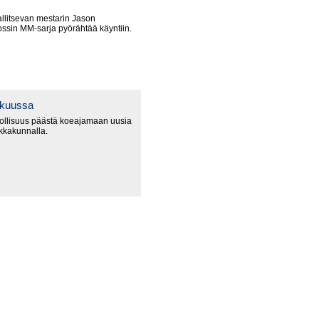
litsevan mestarin Jason
ssin MM-sarja pyörähtää käyntiin.
okuussa
ollisuus päästä koeajamaan uusia
ikkakunnalla.