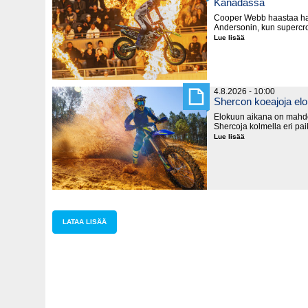
Kanadassa
Cooper Webb haastaa hal
Andersonin, kun supercro
Lue lisää
Supercrossin
MM-
sarja
käynnistyy
lauantaina
Kanadassa
4.8.2026 - 10:00
Shercon koeajoja el
Elokuun aikana on mahd
Shercoja kolmella eri pa
Lue lisää
Shercon
koeajoja
elokuussa
LATAA LISÄÄ