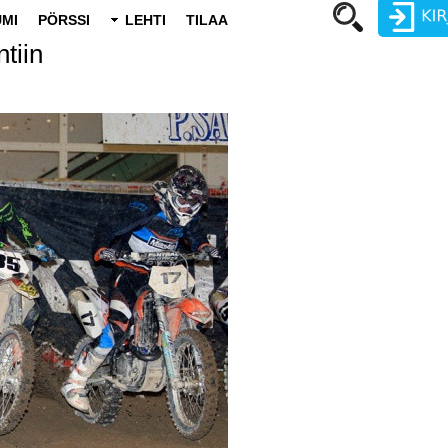
MI
PÖRSSI
LEHTI
TILAA
tiin
Käyttäjätunnus
Salasana
Luo uusi käyttäjätili
Vaihda salasana