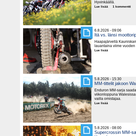
Hyvinkäällä.
Lue lisää
Supermoton
1 kommentti
SM-
pisteitä
jaetaan
seuraavaksi
Hyvinkäällä
6.8.2026 - 09:06
Itä vs. länsi moottorip
Haapajärvellä Kauniska
lauantaina viime vuoden
Lue lisää
Itä
vs.
länsi
moottoripyörillä
5.8.2026 - 15:30
MM-tittelit jakoon Wa
Enduron MM-sarja saada
viikonloppuna Walesissa,
vailla omistajaa.
Lue lisää
MM-
tittelit
jakoon
Walesissa
5.8.2026 - 08:00
Supercrossin MM-sar