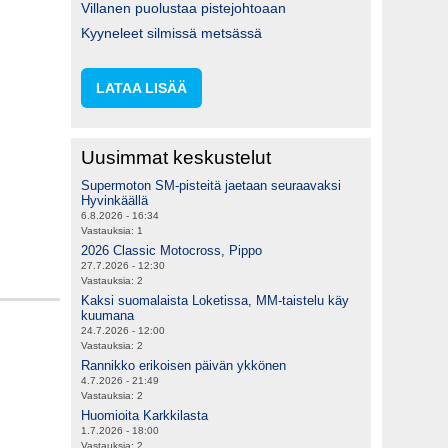
Villanen puolustaa pistejohtoaan
Kyyneleet silmissä metsässä
LATAA LISÄÄ
Uusimmat keskustelut
Supermoton SM-pisteitä jaetaan seuraavaksi
Hyvinkäällä
6.8.2026 - 16:34
Vastauksia:
1
2026 Classic Motocross, Pippo
27.7.2026 - 12:30
Vastauksia:
2
Kaksi suomalaista Loketissa, MM-taistelu käy
kuumana
24.7.2026 - 12:00
Vastauksia:
2
Rannikko erikoisen päivän ykkönen
4.7.2026 - 21:49
Vastauksia:
2
Huomioita Karkkilasta
1.7.2026 - 18:00
Vastauksia:
2