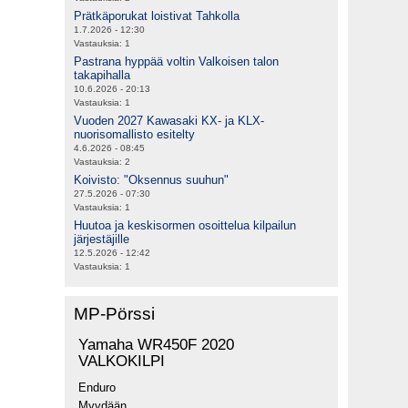
Prätkäporukat loistivat Tahkolla
1.7.2026 - 12:30
Vastauksia:
1
Pastrana hyppää voltin Valkoisen talon
takapihalla
10.6.2026 - 20:13
Vastauksia:
1
Vuoden 2027 Kawasaki KX- ja KLX-
nuorisomallisto esitelty
4.6.2026 - 08:45
Vastauksia:
2
Koivisto: "Oksennus suuhun"
27.5.2026 - 07:30
Vastauksia:
1
Huutoa ja keskisormen osoittelua kilpailun
järjestäjille
12.5.2026 - 12:42
Vastauksia:
1
MP-Pörssi
Yamaha WR450F 2020
VALKOKILPI
Enduro
Myydään