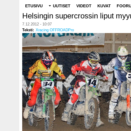
Main
ETUSIVU
UUTISET
VIDEOT
KUVAT
FOORU
navigation
Helsingin supercrossin liput myyn
7.12.2012 - 10:07
Teksti
Xracing OFFROADPro