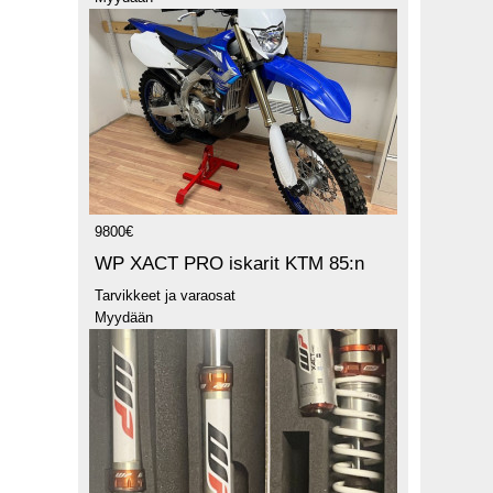
9800€
WP XACT PRO iskarit KTM 85:n
Tarvikkeet ja varaosat
Myydään