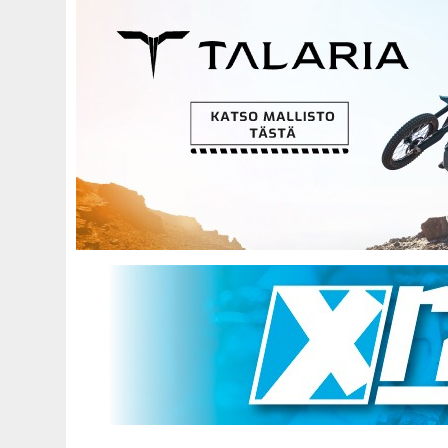
Hyppää
pääsisältöön