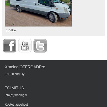
10500€
Xracing OFFROADPro
JH Finland Oy
TOIMITUS
info[at]xracing.fi
Kestotilausehdot