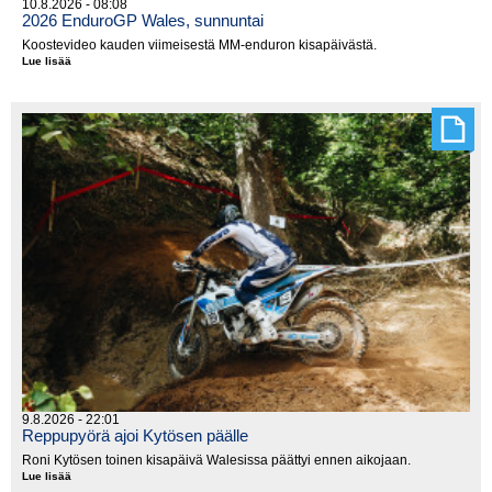
10.8.2026 - 08:08
2026 EnduroGP Wales, sunnuntai
Koostevideo kauden viimeisestä MM-enduron kisapäivästä.
Lue lisää
2026
EnduroGP
Wales,
sunnuntai
9.8.2026 - 22:01
Reppupyörä ajoi Kytösen päälle
Roni Kytösen toinen kisapäivä Walesissa päättyi ennen aikojaan.
Lue lisää
Reppupyörä
ajoi