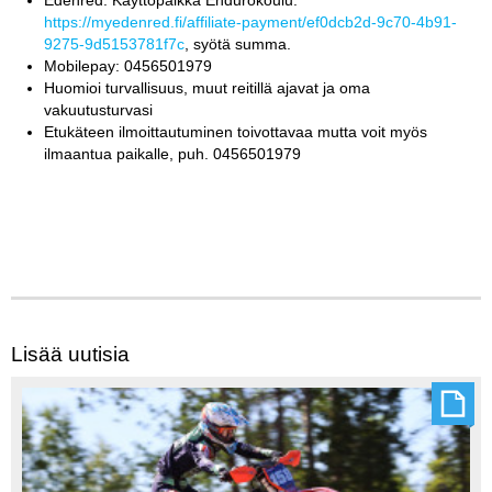
Edenred: Käyttöpaikka Endurokoulu:
https://myedenred.fi/affiliate-payment/ef0dcb2d-9c70-4b91-
9275-9d5153781f7c
, syötä summa.
Mobilepay: 0456501979
Huomioi turvallisuus, muut reitillä ajavat ja oma
vakuutusturvasi
Etukäteen ilmoittautuminen toivottavaa mutta voit myös
ilmaantua paikalle, puh. 0456501979
Lisää uutisia