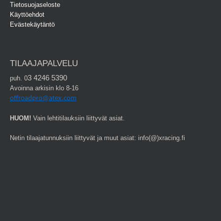
Tietosuojaseloste
Käyttöehdot
Evästekäytäntö
TILAAJAPALVELU
3 4246 5390
puh. 0
Avoinna arkisin klo 8-16
offroadpro@atex.com
HUOM!
Vain lehtitilauksiin liittyvät asiat.
Netin tilaajatunnuksiin liittyvät ja muut asiat: info(@)xracing.fi