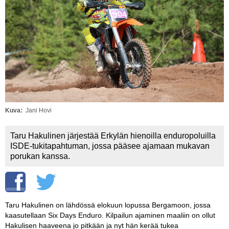
Vaihda salasana
MUUT LAJIT
YLEISTÄ ALALTA
LUE DIGILEHDET
ASIAKASPALVELU JA
OHJEET
Kuva
Jani Hovi
MEDIATIEDOT
Taru Hakulinen järjestää Erkylän hienoilla enduropoluilla
YHTEYSTIEDOT
ISDE-tukitapahtuman, jossa pääsee ajamaan mukavan
porukan kanssa.
Taru Hakulinen on lähdössä elokuun lopussa Bergamoon, jossa
kaasutellaan Six Days Enduro. Kilpailun ajaminen maaliin on ollut
Hakulisen haaveena jo pitkään ja nyt hän kerää tukea