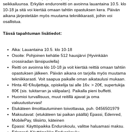
seikkailuunsa. Erkylän enduroreitti on avoinna lauantaina 10.5. klo
10-18 ja sitä voi kiertää omaan tahtiin opastuksen kera. Päivän
aikana järjestetään myös muutama tekniikkarasti, joihin voi
osallistua.
Tässä tapahtuman lisätiedot:
Aika: Lauantaina 10.5. klo 10-18
Osoite: Pohjoinen kehätie 512 hausjärvi (Hyvinkään
crossiradan länsipuolella)
Reitti on avoinna klo 10-18 ja voit kiertää reittiä omaan tahtiin
opastuksen jälkeen. Päivän aikana on tarjolla myös muutama
tekniikkarasti. Voit saapua paikalle oman aikataulusi mukaan.
Hinta 40 €/kuljettaja, opiskelija tai alle 16v. > 20€, supertukija
80€ (sis. tukitarran ja välipalan). Paikalla pieni buffetti.
Huomioi turvallisuus, muut reitillä ajavat ja oma
vakuutusturvasi!
Etukäteen ilmoittautuminen toivottavaa, puh. 0456501979
Maksutavat: (etukäteen tai paikan päällä) Epassi, Edenred,
MobilePay, tilisiirto, käteinen
Epassi: Käyttöpaikka Endurokoulu, valitse haluamasi maksu.