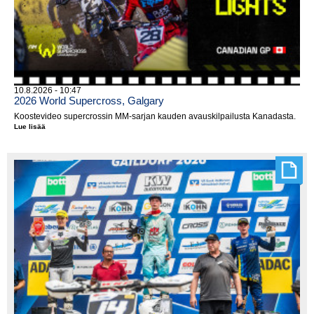
10.8.2026 - 10:47
2026 World Supercross, Galgary
Koostevideo supercrossin MM-sarjan kauden avauskilpailusta Kanadasta.
Lue lisää
2026
World
Supercross,
Galgary