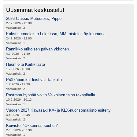
Uusimmat keskustelut
2026 Classic Motocross, Pippo
27.7.2026 - 12:30
Vastauksia:
2
Kaksi suomalaista Loketissa, MM-taistelu käy kuumana
24.7.2026 - 12:00
Vastauksia:
1
Rannikko erikoisen päivän ykkönen
4.7.2026 - 21:49
Vastauksia:
2
Huomioita Karkkilasta
1.7.2026 - 18:00
Vastauksia:
2
Prätkäporukat loistivat Tahkolla
1.7.2026 - 12:30
Vastauksia:
2
Pastrana hyppää voltin Valkoisen talon takapihalla
10.6.2026 - 20:13
Vastauksia:
1
Vuoden 2027 Kawasaki KX- ja KLX-nuorisomallisto esitelty
4.6.2026 - 08:45
Vastauksia:
2
Koivisto: "Oksennus suuhun"
27.5.2026 - 07:30
Vastauksia:
1