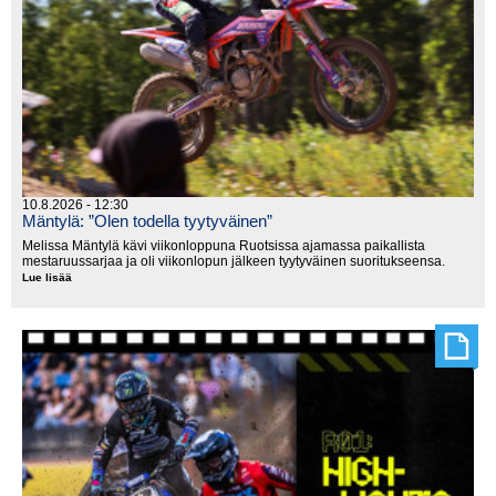
10.8.2026 - 12:30
Mäntylä: ”Olen todella tyytyväinen”
Melissa Mäntylä kävi viikonloppuna Ruotsissa ajamassa paikallista
mestaruussarjaa ja oli viikonlopun jälkeen tyytyväinen suoritukseensa.
Lue lisää
Mäntylä:
”Olen
todella
tyytyväinen”