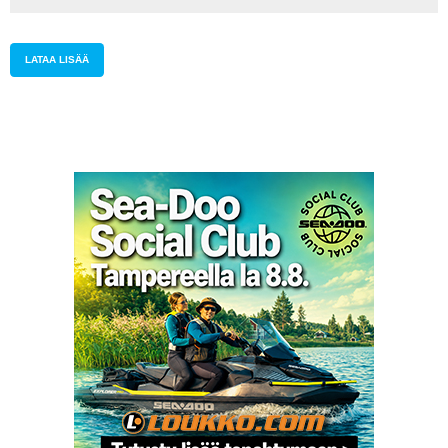
Kytösen
päälle
LATAA LISÄÄ