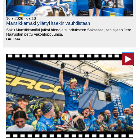
10.8.2026 - 08:10
Mansikkamäki yllättyi itsekin vauhdistaan
Saku Mansikkamäki jatkoi hienoja suoritukseen Saksassa, sen sijaan Jere
Haaviston pettyi viikonloppuunsa.
Lue lisää
Mansikkamäki
yllättyi
itsekin
vauhdistaan