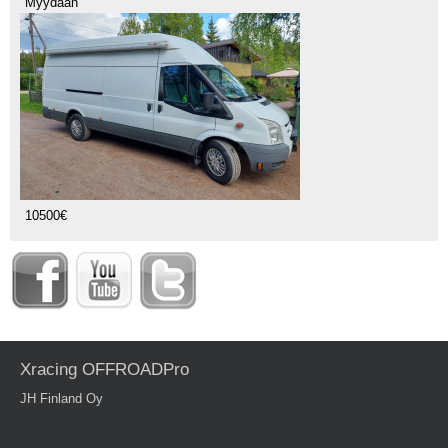
Myydään
10500€
Xracing OFFROADPro
JH Finland Oy