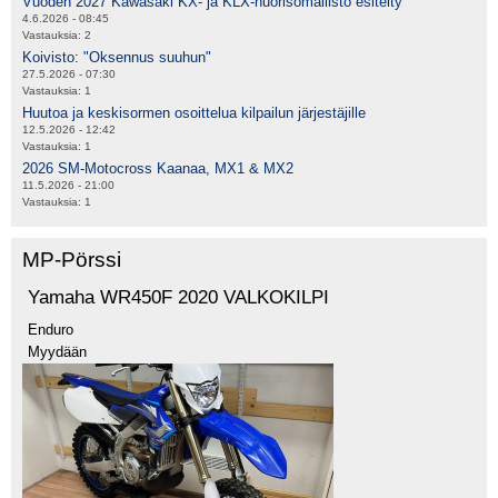
Vuoden 2027 Kawasaki KX- ja KLX-nuorisomallisto esitelty
4.6.2026 - 08:45
Vastauksia:
2
Koivisto: "Oksennus suuhun"
27.5.2026 - 07:30
Vastauksia:
1
Huutoa ja keskisormen osoittelua kilpailun järjestäjille
12.5.2026 - 12:42
Vastauksia:
1
2026 SM-Motocross Kaanaa, MX1 & MX2
11.5.2026 - 21:00
Vastauksia:
1
MP-Pörssi
Yamaha WR450F 2020 VALKOKILPI
Enduro
Myydään