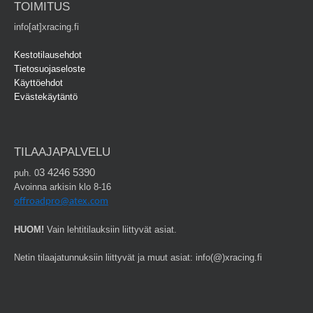
TOIMITUS
info[at]xracing.fi
Kestotilausehdot
Tietosuojaseloste
Käyttöehdot
Evästekäytäntö
TILAAJAPALVELU
3 4246 5390
puh. 0
Avoinna arkisin klo 8-16
offroadpro@atex.com
HUOM!
Vain lehtitilauksiin liittyvät asiat.
Netin tilaajatunnuksiin liittyvät ja muut asiat: info(@)xracing.fi