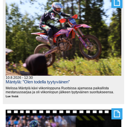
10.8.2026 - 12:30
Mäntylä: ”Olen todella tyytyväinen”
Melissa Mäntylä kävi viikonloppuna Ruotsissa ajamassa paikallista
mestaruussarjaa ja oli viikonlopun jälkeen tyytyväinen suoritukseensa.
Lue lisää
Mäntylä:
”Olen
todella
tyytyväinen”