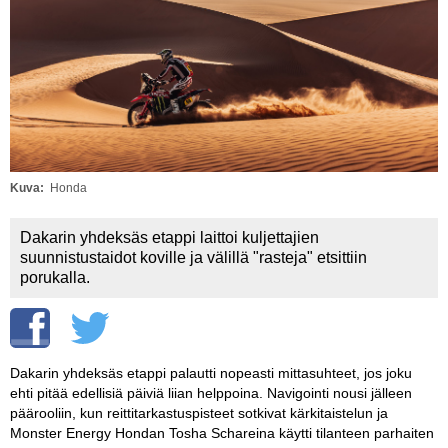
Vaihda salasana
MUUT LAJIT
YLEISTÄ ALALTA
LUE DIGILEHDET
ASIAKASPALVELU JA
OHJEET
Kuva
Honda
MEDIATIEDOT
Dakarin yhdeksäs etappi laittoi kuljettajien
suunnistustaidot koville ja välillä "rasteja" etsittiin
YHTEYSTIEDOT
porukalla.
Dakarin yhdeksäs etappi palautti nopeasti mittasuhteet, jos joku
ehti pitää edellisiä päiviä liian helppoina. Navigointi nousi jälleen
päärooliin, kun reittitarkastuspisteet sotkivat kärkitaistelun ja
Monster Energy Hondan Tosha Schareina käytti tilanteen parhaiten