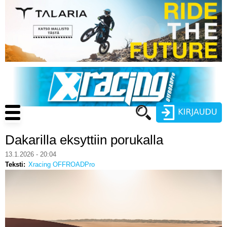
Hyppää
pääsisältöön
Main
navigation
Dakarilla eksyttiin porukalla
Käyttäjätunnus
13.1.2026 - 20:04
Teksti
Xracing OFFROADPro
Salasana
ENDURO
MOTOCROSS
CROSS COUNTRY
Luo uusi käyttäjätili