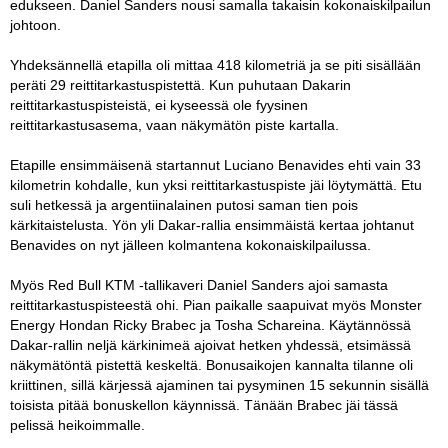
edukseen. Daniel Sanders nousi samalla takaisin kokonaiskilpailun
johtoon.
Yhdeksännellä etapilla oli mittaa 418 kilometriä ja se piti sisällään
peräti 29 reittitarkastuspistettä. Kun puhutaan Dakarin
reittitarkastuspisteistä, ei kyseessä ole fyysinen
reittitarkastusasema, vaan näkymätön piste kartalla.
Etapille ensimmäisenä startannut Luciano Benavides ehti vain 33
kilometrin kohdalle, kun yksi reittitarkastuspiste jäi löytymättä. Etu
suli hetkessä ja argentiinalainen putosi saman tien pois
kärkitaistelusta. Yön yli Dakar-rallia ensimmäistä kertaa johtanut
Benavides on nyt jälleen kolmantena kokonaiskilpailussa.
Myös Red Bull KTM -tallikaveri Daniel Sanders ajoi samasta
reittitarkastuspisteestä ohi. Pian paikalle saapuivat myös Monster
Energy Hondan Ricky Brabec ja Tosha Schareina. Käytännössä
Dakar-rallin neljä kärkinimeä ajoivat hetken yhdessä, etsimässä
näkymätöntä pistettä keskeltä. Bonusaikojen kannalta tilanne oli
kriittinen, sillä kärjessä ajaminen tai pysyminen 15 sekunnin sisällä
toisista pitää bonuskellon käynnissä. Tänään Brabec jäi tässä
pelissä heikoimmalle.