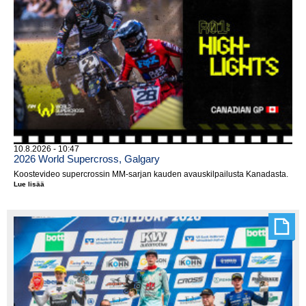
10.8.2026 - 10:47
2026 World Supercross, Galgary
Koostevideo supercrossin MM-sarjan kauden avauskilpailusta Kanadasta.
Lue lisää
2026
World
Supercross,
Galgary