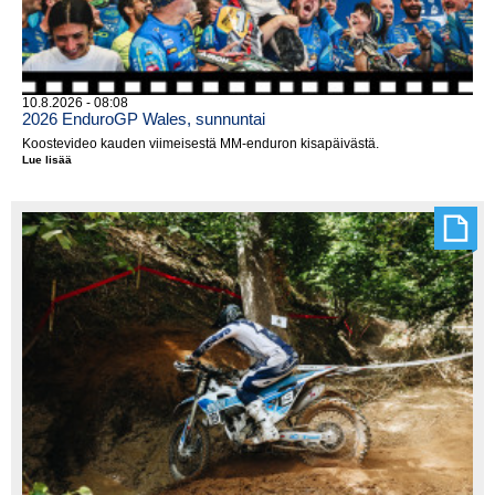
10.8.2026 - 08:08
2026 EnduroGP Wales, sunnuntai
Koostevideo kauden viimeisestä MM-enduron kisapäivästä.
Lue lisää
2026
EnduroGP
Wales,
sunnuntai