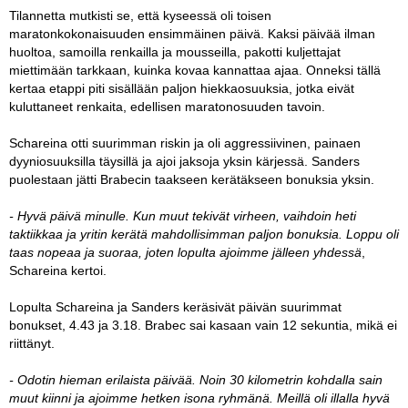
Tilannetta mutkisti se, että kyseessä oli toisen
maratonkokonaisuuden ensimmäinen päivä. Kaksi päivää ilman
huoltoa, samoilla renkailla ja mousseilla, pakotti kuljettajat
miettimään tarkkaan, kuinka kovaa kannattaa ajaa. Onneksi tällä
kertaa etappi piti sisällään paljon hiekkaosuuksia, jotka eivät
kuluttaneet renkaita, edellisen maratonosuuden tavoin.
Schareina otti suurimman riskin ja oli aggressiivinen, painaen
dyyniosuuksilla täysillä ja ajoi jaksoja yksin kärjessä. Sanders
puolestaan jätti Brabecin taakseen kerätäkseen bonuksia yksin.
- Hyvä päivä minulle. Kun muut tekivät virheen, vaihdoin heti
taktiikkaa ja yritin kerätä mahdollisimman paljon bonuksia. Loppu oli
taas nopeaa ja suoraa, joten lopulta ajoimme jälleen yhdessä
,
Schareina kertoi.
Lopulta Schareina ja Sanders keräsivät päivän suurimmat
bonukset, 4.43 ja 3.18. Brabec sai kasaan vain 12 sekuntia, mikä ei
riittänyt.
- Odotin hieman erilaista päivää. Noin 30 kilometrin kohdalla sain
muut kiinni ja ajoimme hetken isona ryhmänä. Meillä oli illalla hyvä