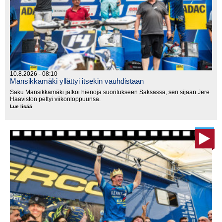
10.8.2026 - 08:10
Mansikkamäki yllättyi itsekin vauhdistaan
Saku Mansikkamäki jatkoi hienoja suoritukseen Saksassa, sen sijaan Jere
Haaviston pettyi viikonloppuunsa.
Lue lisää
Mansikkamäki
yllättyi
itsekin
vauhdistaan