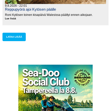
9.8.2026 - 22:01
Reppupyörä ajoi Kytösen päälle
Roni Kytösen toinen kisapäivä Walesissa päättyi ennen aikojaan.
Lue lisää
Reppupyörä
ajoi
Kytösen
päälle
LATAA LISÄÄ