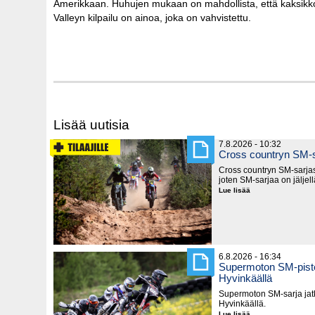
Amerikkaan. Huhujen mukaan on mahdollista, että kaksikko 
Valleyn kilpailu on ainoa, joka on vahvistettu.
Lisää uutisia
7.8.2026 - 10:32
Cross countryn SM-s
Cross countryn SM-sarjast
joten SM-sarjaa on jäljel
Lue lisää
Cross
countryn
SM-
sarja
lyhenee
6.8.2026 - 16:34
Supermoton SM-piste
Hyvinkäällä
Supermoton SM-sarja jatk
Hyvinkäällä.
Lue lisää
Supermoton