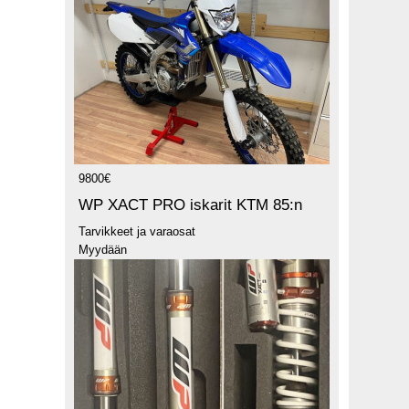
9800€
WP XACT PRO iskarit KTM 85:n
Tarvikkeet ja varaosat
Myydään