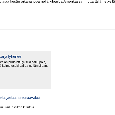
ajaa kesän aikana jopa neljä kilpailua Amerikassa, mutta tällä hetkell
arja lyhenee
a on pudotettu yksi kilpailu pois,
lä kolme osakilpailua neljän sijaan.
itä jaetaan seuraavaksi
uu reilun viikon kuluttua