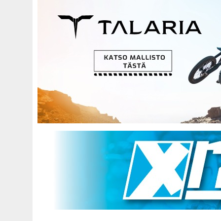
Hyppää
pääsisältöön