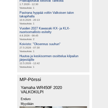
Prätkäporukat loistivat Tahkolla
1.7.2026 - 12:30
Vastauksia:
1
Pastrana hyppää voltin Valkoisen talon
takapihalla
10.6.2026 - 20:13
Vastauksia:
1
Vuoden 2027 Kawasaki KX- ja KLX-
nuorisomallisto esitelty
4.6.2026 - 08:45
Vastauksia:
2
Koivisto: "Oksennus suuhun"
27.5.2026 - 07:30
Vastauksia:
1
Huutoa ja keskisormen osoittelua kilpailun
järjestäjille
12.5.2026 - 12:42
Vastauksia:
1
MP-Pörssi
Yamaha WR450F 2020
VALKOKILPI
Enduro
Myydään