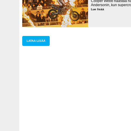
Cooper Webb haastaa hal
Andersonin, kun supercro
Lue lisää
Supercrossin
MM-
sarja
käynnistyy
lauantaina
Kanadassa
LATAA LISÄÄ