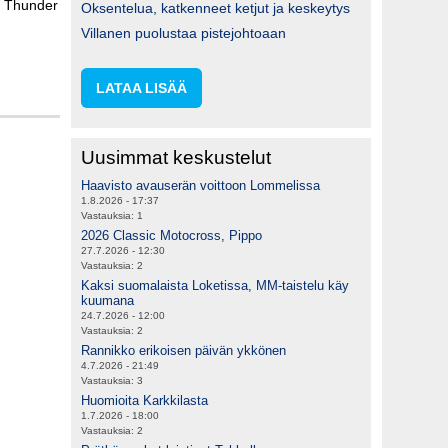
ä Thunder
Oksentelua, katkenneet ketjut ja keskeytys
Villanen puolustaa pistejohtoaan
LATAA LISÄÄ
Uusimmat keskustelut
Haavisto avauserän voittoon Lommelissa
1.8.2026 - 17:37
Vastauksia:
1
2026 Classic Motocross, Pippo
27.7.2026 - 12:30
Vastauksia:
2
Kaksi suomalaista Loketissa, MM-taistelu käy
kuumana
24.7.2026 - 12:00
Vastauksia:
2
Rannikko erikoisen päivän ykkönen
4.7.2026 - 21:49
Vastauksia:
3
Huomioita Karkkilasta
1.7.2026 - 18:00
Vastauksia:
2