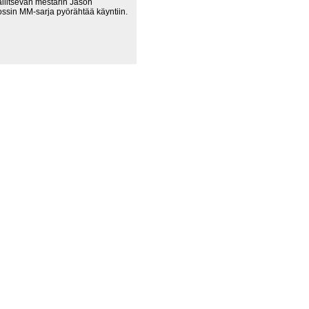
litsevan mestarin Jason
ssin MM-sarja pyörähtää käyntiin.