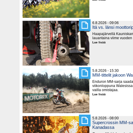
SM-
pisteitä
jaetaan
seuraavaksi
Hyvinkäällä
6.8.2026 - 09:06
Itä vs. länsi moottorip
Haapajärvellä Kauniska
lauantaina viime vuoden
Lue lisää
Itä
vs.
länsi
moottoripyörillä
5.8.2026 - 15:30
MM-tittelit jakoon Wa
Enduron MM-sarja saada
viikonloppuna Walesissa,
vailla omistajaa.
Lue lisää
MM-
tittelit
jakoon
Walesissa
5.8.2026 - 08:00
Supercrossin MM-sar
Kanadassa