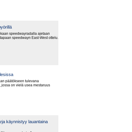
yörillä
nkaan speedwayradalla ajetaan
 tapaan speedwayn East-West ottelu.
lesissa
an päätökseen tulevana
 jossa on vielä usea mestaruus
ja käynnistyy lauantaina