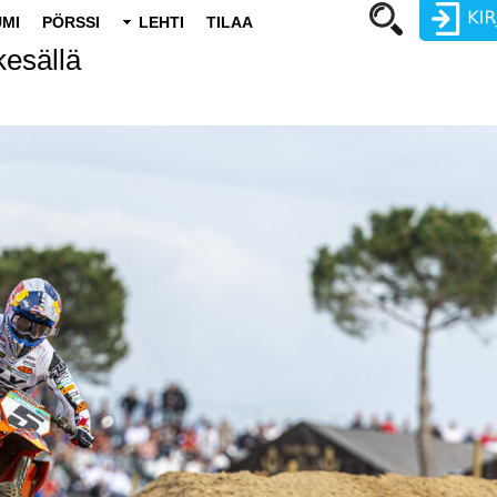
MI
PÖRSSI
LEHTI
TILAA
kesällä
Käyttäjätunnus
Salasana
Luo uusi käyttäjätili
Vaihda salasana