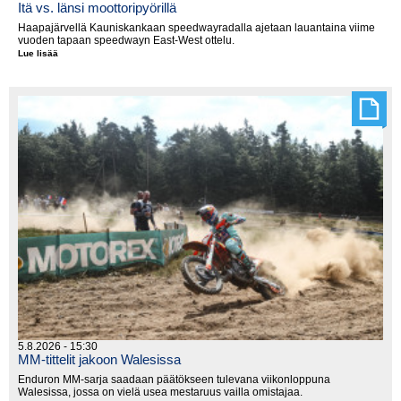
Itä vs. länsi moottoripyörillä
Haapajärvellä Kauniskankaan speedwayradalla ajetaan lauantaina viime
vuoden tapaan speedwayn East-West ottelu.
Lue lisää
Itä
vs.
länsi
moottoripyörillä
5.8.2026 - 15:30
MM-tittelit jakoon Walesissa
Enduron MM-sarja saadaan päätökseen tulevana viikonloppuna
Walesissa, jossa on vielä usea mestaruus vailla omistajaa.