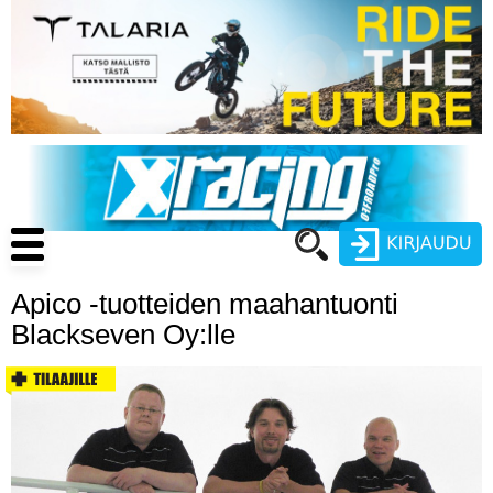
Hyppää
pääsisältöön
Main
navigation
Apico -tuotteiden maahantuonti
Käyttäjätunnus
Blackseven Oy:lle
Salasana
ENDURO
MOTOCROSS
CROSS COUNTRY
Luo uusi käyttäjätili