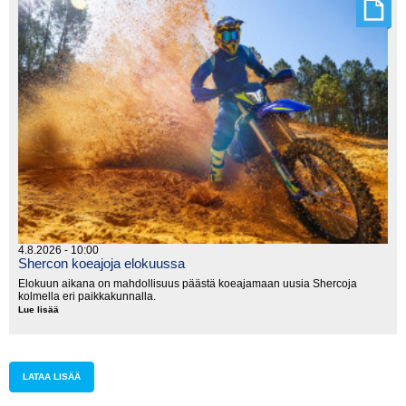
lauantaina
Kanadassa
4.8.2026 - 10:00
Shercon koeajoja elokuussa
Elokuun aikana on mahdollisuus päästä koeajamaan uusia Shercoja
kolmella eri paikkakunnalla.
Lue lisää
Shercon
koeajoja
elokuussa
LATAA LISÄÄ