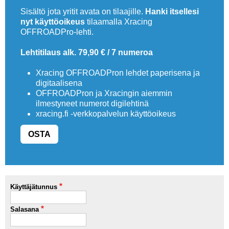
Sisältö jota yritit avata on tilaajille.
Hanki itsellesi
nyt käyttöoikeus
tilaamalla Xracing
OFFROADPro-lehti.
Lehtitilaus alk. 79,90 € / 7 numeroa
Xracing OFFROADPron lehdet paperisena ja
digitaalisena
OFFROADPron ja Xracingin aiemmin
ilmestyneet numerot digilehtinä
xracing.fi -verkkopalvelun käyttöoikeus
OSTA
Käyttäjätunnus
Salasana