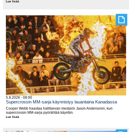
Lue lisää
MM-
tittelit
jakoon
Walesissa
5.8.2026 - 08:00
Supercrossin MM-sarja käynnistyy lauantaina Kanadassa
Cooper Webb haastaa hallitsevan mestarin Jason Andersonin, kun
supercrossin MM-sarja pyörähtää käyntiin.
Lue lisää
Supercrossin
MM-
sarja
käynnistyy