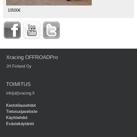
10500€
Xracing OFFROADPro
JH Finland Oy
TOIMITUS
info[at]xracing.fi
Kestotilausehdot
Tietosuojaseloste
Käyttöehdot
Evästekäytäntö