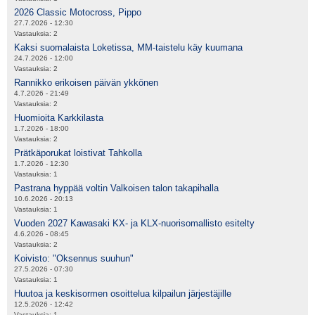
2026 Classic Motocross, Pippo
27.7.2026 - 12:30
Vastauksia:
2
Kaksi suomalaista Loketissa, MM-taistelu käy kuumana
24.7.2026 - 12:00
Vastauksia:
2
Rannikko erikoisen päivän ykkönen
4.7.2026 - 21:49
Vastauksia:
2
Huomioita Karkkilasta
1.7.2026 - 18:00
Vastauksia:
2
Prätkäporukat loistivat Tahkolla
1.7.2026 - 12:30
Vastauksia:
1
Pastrana hyppää voltin Valkoisen talon takapihalla
10.6.2026 - 20:13
Vastauksia:
1
Vuoden 2027 Kawasaki KX- ja KLX-nuorisomallisto esitelty
4.6.2026 - 08:45
Vastauksia:
2
Koivisto: "Oksennus suuhun"
27.5.2026 - 07:30
Vastauksia:
1
Huutoa ja keskisormen osoittelua kilpailun järjestäjille
12.5.2026 - 12:42
Vastauksia:
1