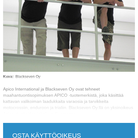
Vaihda salasana
MUUT LAJIT
YLEISTÄ ALALTA
LUE DIGILEHDET
ASIAKASPALVELU JA
OHJEET
MEDIATIEDOT
Kuva
Blackseven Oy
YHTEYSTIEDOT
Apico International ja Blackseven Oy ovat tehneet
maahantuontisopimuksen APICO -tuotemerkistä, joka käsittää
kattavan valikoiman laadukkaita varaosia ja tarvikkeita
motocrossiin, enduroon ja trialiin. Blackseven Oy:llä on yksinoikeus
Apico -tuotteiden jakeluun Suomessa.
OSTA KÄYTTÖOIKEUS