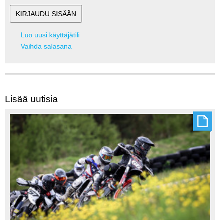
Luo uusi käyttäjätili
Vaihda salasana
Lisää uutisia