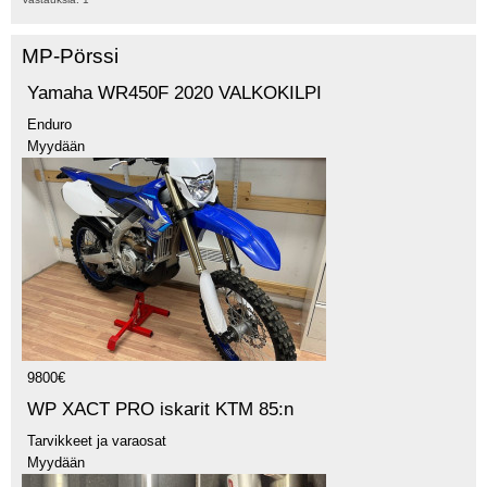
MP-Pörssi
Yamaha WR450F 2020 VALKOKILPI
Enduro
Myydään
9800€
WP XACT PRO iskarit KTM 85:n
Tarvikkeet ja varaosat
Myydään