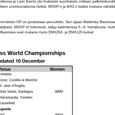
tonsa ja Liam Everts ylsi huikeisiin suorituksiin voittaen palkintokoro
jälleen unohtumattomia hetkiä. MXGP:n ja MX2:n lisäksi mukana nähd
immäinen GP on puolestaan peruutettu. Sen sijaan Matterley Basinissa
ilpailu, MXGP of Indonesia, säilyy kalenterissa 5.–6. heinäkuuta, mut
 Basinissa ovat mukana myös EMX250- ja EMX125-luokat.