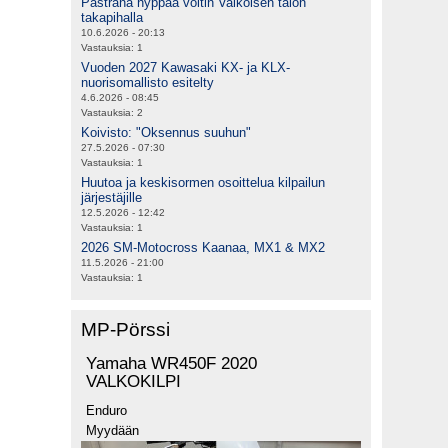
Pastrana hyppää voltin Valkoisen talon
takapihalla
10.6.2026 - 20:13
Vastauksia:
1
Vuoden 2027 Kawasaki KX- ja KLX-
nuorisomallisto esitelty
4.6.2026 - 08:45
Vastauksia:
2
Koivisto: "Oksennus suuhun"
27.5.2026 - 07:30
Vastauksia:
1
Huutoa ja keskisormen osoittelua kilpailun
järjestäjille
12.5.2026 - 12:42
Vastauksia:
1
2026 SM-Motocross Kaanaa, MX1 & MX2
11.5.2026 - 21:00
Vastauksia:
1
MP-Pörssi
Yamaha WR450F 2020
VALKOKILPI
Enduro
Myydään