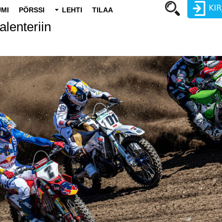
MI
PÖRSSI
LEHTI
TILAA
lenteriin
Käyttäjätunnus
Salasana
Luo uusi käyttäjätili
Vaihda salasana