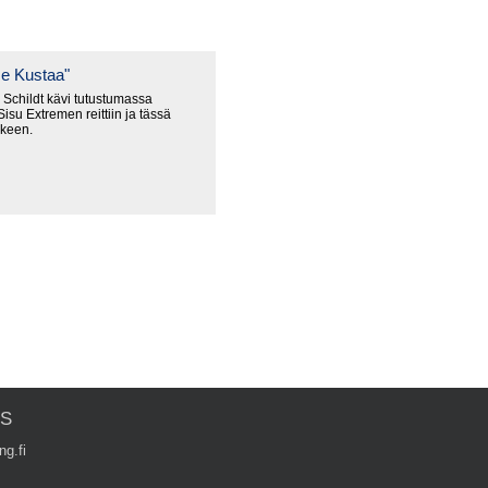
e Kustaa"
Schildt kävi tutustumassa
isu Extremen reittiin ja tässä
lkeen.
US
ng.fi