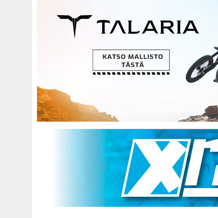
Hyppää
pääsisältöön