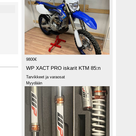
9800€
WP XACT PRO iskarit KTM 85:n
Tarvikkeet ja varaosat
Myydään