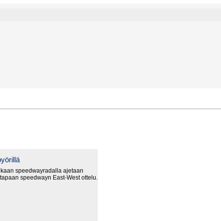
yörillä
nkaan speedwayradalla ajetaan
 tapaan speedwayn East-West ottelu.