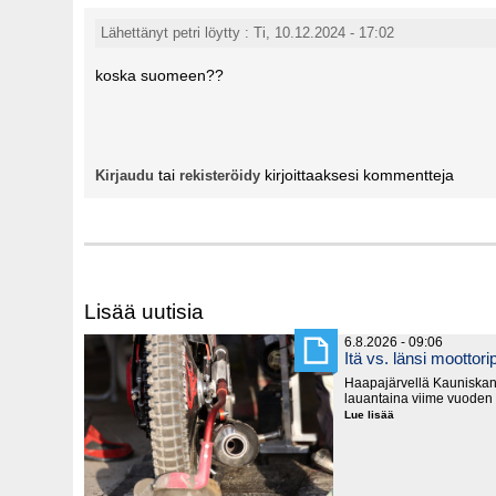
Lähettänyt petri löytty : Ti, 10.12.2024 - 17:02
koska suomeen??
tai
kirjoittaaksesi kommentteja
Kirjaudu
rekisteröidy
Lisää uutisia
6.8.2026 - 09:06
Itä vs. länsi moottorip
Haapajärvellä Kauniska
lauantaina viime vuoden
Lue lisää
Itä
vs.
länsi
moottoripyörillä