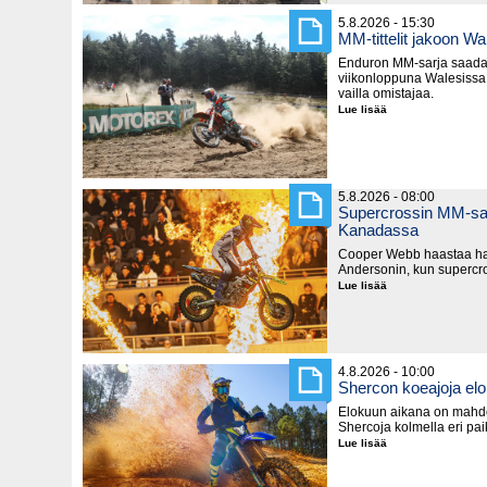
5.8.2026 - 15:30
MM-tittelit jakoon Wa
Enduron MM-sarja saada
viikonloppuna Walesissa,
vailla omistajaa.
Lue lisää
MM-
tittelit
jakoon
Walesissa
5.8.2026 - 08:00
Supercrossin MM-sar
Kanadassa
Cooper Webb haastaa hal
Andersonin, kun supercro
Lue lisää
Supercrossin
MM-
sarja
käynnistyy
lauantaina
Kanadassa
4.8.2026 - 10:00
Shercon koeajoja el
Elokuun aikana on mahd
Shercoja kolmella eri pa
Lue lisää
Shercon
koeajoja
elokuussa