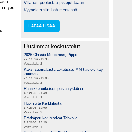
kkeen
Villanen puolustaa pistejohtoaan
ään myös
Kyyneleet silmissä metsässä
LATAA LISÄÄ
ta
Uusimmat keskustelut
2026 Classic Motocross, Pippo
27.7.2026 - 12:30
Vastauksia:
2
Kaksi suomalaista Loketissa, MM-taistelu käy
kuumana
24.7.2026 - 12:00
Vastauksia:
2
Rannikko erikoisen päivän ykkönen
4.7.2026 - 21:49
Vastauksia:
2
Huomioita Karkkilasta
1.7.2026 - 18:00
Vastauksia:
2
Prätkäporukat loistivat Tahkolla
1.7.2026 - 12:30
Vastauksia:
1