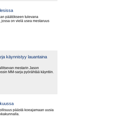
lesissa
an päätökseen tulevana
 jossa on vielä usea mestaruus
ja käynnistyy lauantaina
litsevan mestarin Jason
ssin MM-sarja pyörähtää käyntiin.
okuussa
ollisuus päästä koeajamaan uusia
ikkakunnalla.