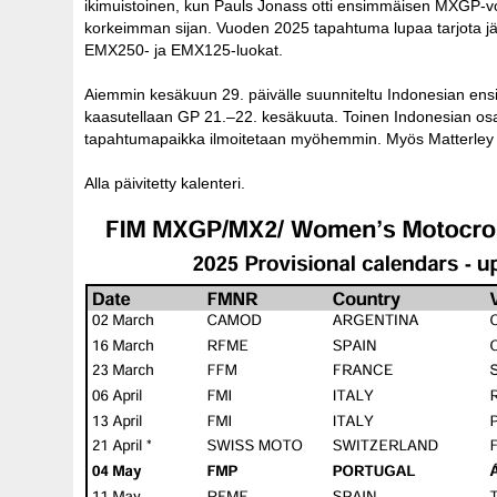
ikimuistoinen, kun Pauls Jonass otti ensimmäisen MXGP-voit
korkeimman sijan. Vuoden 2025 tapahtuma lupaa tarjota 
EMX250- ja EMX125-luokat.
Aiemmin kesäkuun 29. päivälle suunniteltu Indonesian ens
kaasutellaan GP 21.–22. kesäkuuta. Toinen Indonesian osak
tapahtumapaikka ilmoitetaan myöhemmin. Myös Matterley
Alla päivitetty kalenteri.