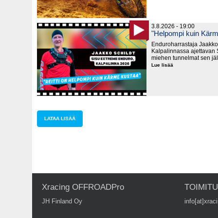
3.8.2026 - 19:00
"Helpompi kuin Kärm
Enduroharrastaja Jaakko 
Kalpalinnassa ajettavan S
miehen tunnelmat sen jä
Lue lisää
"Helpompi
kuin
Kärme
Kustaa"
LATAA LISÄÄ
Xracing OFFROADPro
TOIMIT
JH Finland Oy
info[at]xraci