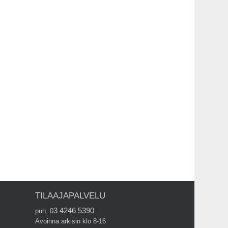
TILAAJAPALVELU
3 4246 5390
puh. 0
Avoinna arkisin klo 8-16