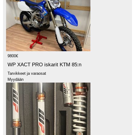
9800€
WP XACT PRO iskarit KTM 85:n
Tarvikkeet ja varaosat
Myydään