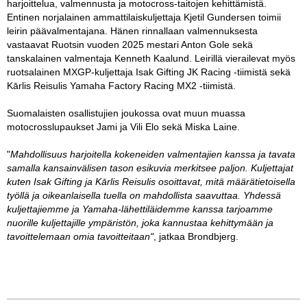
harjoittelua, valmennusta ja motocross-taitojen kehittämistä.
Entinen norjalainen ammattilaiskuljettaja Kjetil Gundersen toimii
leirin päävalmentajana. Hänen rinnallaan valmennuksesta
vastaavat Ruotsin vuoden 2025 mestari Anton Gole sekä
tanskalainen valmentaja Kenneth Kaalund. Leirillä vierailevat myös
ruotsalainen MXGP-kuljettaja Isak Gifting JK Racing -tiimistä sekä
Kārlis Reisulis Yamaha Factory Racing MX2 -tiimistä.
Suomalaisten osallistujien joukossa ovat muun muassa
motocrosslupaukset Jami ja Vili Elo sekä Miska Laine.
"
Mahdollisuus harjoitella kokeneiden valmentajien kanssa ja tavata
samalla kansainvälisen tason esikuvia merkitsee paljon. Kuljettajat
kuten Isak Gifting ja Kārlis Reisulis osoittavat, mitä määrätietoisella
työllä ja oikeanlaisella tuella on mahdollista saavuttaa. Yhdessä
kuljettajiemme ja Yamaha-lähettiläidemme kanssa tarjoamme
nuorille kuljettajille ympäristön, joka kannustaa kehittymään ja
tavoittelemaan omia tavoitteitaan"
, jatkaa Brondbjerg.