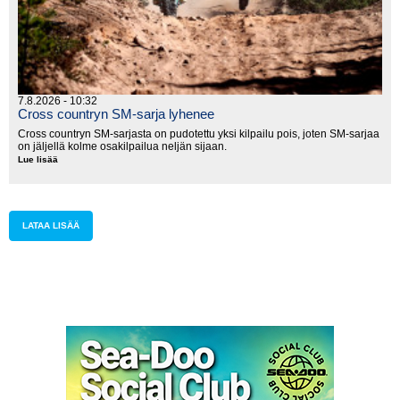
7.8.2026 - 10:32
Cross countryn SM-sarja lyhenee
Cross countryn SM-sarjasta on pudotettu yksi kilpailu pois, joten SM-sarjaa
on jäljellä kolme osakilpailua neljän sijaan.
Lue lisää
Cross
countryn
SM-
sarja
lyhenee
LATAA LISÄÄ