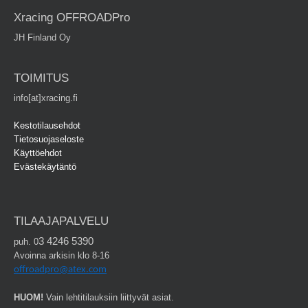
Xracing OFFROADPro
JH Finland Oy
TOIMITUS
info[at]xracing.fi
Kestotilausehdot
Tietosuojaseloste
Käyttöehdot
Evästekäytäntö
TILAAJAPALVELU
3 4246 5390
puh. 0
Avoinna arkisin klo 8-16
offroadpro@atex.com
HUOM!
Vain lehtitilauksiin liittyvät asiat.