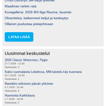
Cross countryn SM-sarja lyhenee
Maailman rankin rata
Kuvagalleria: 2026 MX-liiga Rauma, lauantai
Oksentelua, katkenneet ketjut ja keskeytys
Villanen puolustaa pistejohtoaan
LATAA LISÄÄ
Uusimmat keskustelut
2026 Classic Motocross, Pippo
27.7.2026 - 12:30
Vastauksia:
2
Kaksi suomalaista Loketissa, MM-taistelu käy kuumana
24.7.2026 - 12:00
Vastauksia:
1
Rannikko erikoisen päivän ykkönen
4.7.2026 - 21:49
Vastauksia:
2
Huomioita Karkkilasta
1.7.2026 - 18:00
Vastauksia:
2