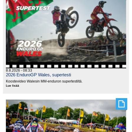
8.8.2026 - 08:33
2026 EnduroGP Wales, supertesti
Koostevideo Walesin MM-enduron supertestiltä.
Lue lisää
2026
EnduroGP
Wales,
supertesti