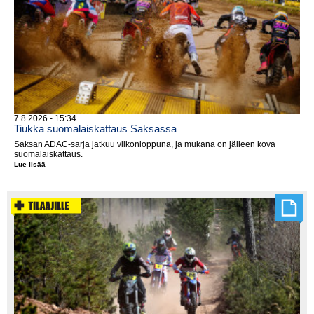
7.8.2026 - 15:34
Tiukka suomalaiskattaus Saksassa
Saksan ADAC-sarja jatkuu viikonloppuna, ja mukana on jälleen kova
suomalaiskattaus.
Lue lisää
Tiukka
suomalaiskattaus
Saksassa