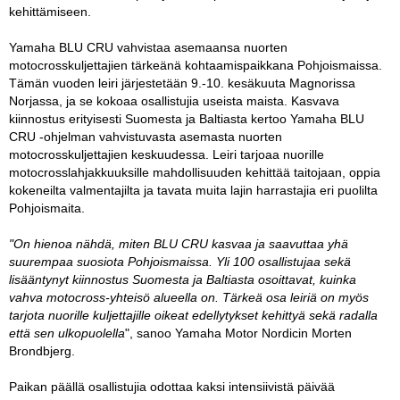
kehittämiseen.
Yamaha BLU CRU vahvistaa asemaansa nuorten
motocrosskuljettajien tärkeänä kohtaamispaikkana Pohjoismaissa.
Tämän vuoden leiri järjestetään 9.-10. kesäkuuta Magnorissa
Norjassa, ja se kokoaa osallistujia useista maista. Kasvava
kiinnostus erityisesti Suomesta ja Baltiasta kertoo Yamaha BLU
CRU -ohjelman vahvistuvasta asemasta nuorten
motocrosskuljettajien keskuudessa. Leiri tarjoaa nuorille
motocrosslahjakkuuksille mahdollisuuden kehittää taitojaan, oppia
kokeneilta valmentajilta ja tavata muita lajin harrastajia eri puolilta
Pohjoismaita.
"On hienoa nähdä, miten BLU CRU kasvaa ja saavuttaa yhä
suurempaa suosiota Pohjoismaissa. Yli 100 osallistujaa sekä
lisääntynyt kiinnostus Suomesta ja Baltiasta osoittavat, kuinka
vahva motocross-yhteisö alueella on. Tärkeä osa leiriä on myös
tarjota nuorille kuljettajille oikeat edellytykset kehittyä sekä radalla
että sen ulkopuolella
", sanoo Yamaha Motor Nordicin Morten
Brondbjerg.
Paikan päällä osallistujia odottaa kaksi intensiivistä päivää