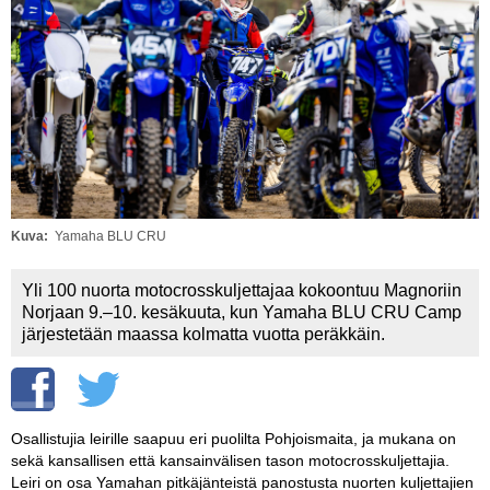
Vaihda salasana
MUUT LAJIT
YLEISTÄ ALALTA
LUE DIGILEHDET
ASIAKASPALVELU JA
OHJEET
Kuva
Yamaha BLU CRU
MEDIATIEDOT
Yli 100 nuorta motocrosskuljettajaa kokoontuu Magnoriin
YHTEYSTIEDOT
Norjaan 9.–10. kesäkuuta, kun Yamaha BLU CRU Camp
järjestetään maassa kolmatta vuotta peräkkäin.
Osallistujia leirille saapuu eri puolilta Pohjoismaita, ja mukana on
sekä kansallisen että kansainvälisen tason motocrosskuljettajia.
Leiri on osa Yamahan pitkäjänteistä panostusta nuorten kuljettajien