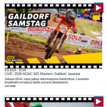
8.8.2026 - 10:00
LIVE: 2026 ADAC MX Masters Gaildorf, lauantai
Saksan ADAC-sarja jatkuu viikonloppuna Gaildorfissa. Lauantain
kisalähdöt voi katsoa täältä suorana lähetyksenä.
Lue lisää
LIVE:
2026
ADAC
MX
Masters
Gaildorf,
lauantai