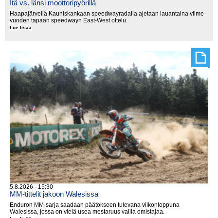
Itä vs. länsi moottoripyörillä
Haapajärvellä Kauniskankaan speedwayradalla ajetaan lauantaina viime
vuoden tapaan speedwayn East-West ottelu.
Lue lisää
Itä
vs.
länsi
moottoripyörillä
5.8.2026 - 15:30
MM-tittelit jakoon Walesissa
Enduron MM-sarja saadaan päätökseen tulevana viikonloppuna
Walesissa, jossa on vielä usea mestaruus vailla omistajaa.