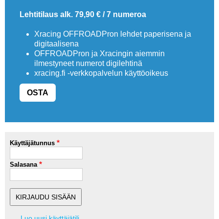
Lehtitilaus alk. 79,90 € / 7 numeroa
Xracing OFFROADPron lehdet paperisena ja
digitaalisena
OFFROADPron ja Xracingin aiemmin
ilmestyneet numerot digilehtinä
xracing.fi -verkkopalvelun käyttöoikeus
OSTA
Käyttäjätunnus
Salasana
Luo uusi käyttäjätili