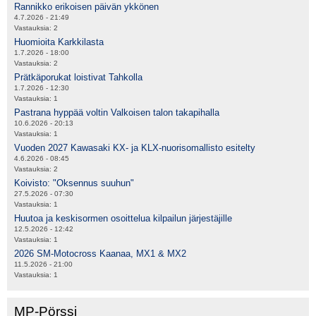
Rannikko erikoisen päivän ykkönen
4.7.2026 - 21:49
Vastauksia:
2
Huomioita Karkkilasta
1.7.2026 - 18:00
Vastauksia:
2
Prätkäporukat loistivat Tahkolla
1.7.2026 - 12:30
Vastauksia:
1
Pastrana hyppää voltin Valkoisen talon takapihalla
10.6.2026 - 20:13
Vastauksia:
1
Vuoden 2027 Kawasaki KX- ja KLX-nuorisomallisto esitelty
4.6.2026 - 08:45
Vastauksia:
2
Koivisto: "Oksennus suuhun"
27.5.2026 - 07:30
Vastauksia:
1
Huutoa ja keskisormen osoittelua kilpailun järjestäjille
12.5.2026 - 12:42
Vastauksia:
1
2026 SM-Motocross Kaanaa, MX1 & MX2
11.5.2026 - 21:00
Vastauksia:
1
MP-Pörssi