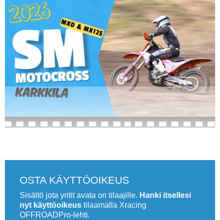
Vaihda salasana
MUUT LAJIT
YLEISTÄ ALALTA
LUE DIGILEHDET
ASIAKASPALVELU JA
OHJEET
MEDIATIEDOT
YHTEYSTIEDOT
.
OSTA KÄYTTÖOIKEUS
Sisältö jota yritit avata on tilaajille.
Hanki itsellesi
nyt käyttöoikeus
tilaamalla Xracing
OFFROADPro-lehti.