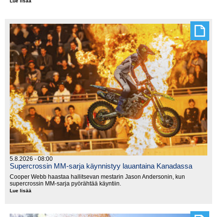
Lue lisää
MM-
tittelit
jakoon
Walesissa
5.8.2026 - 08:00
Supercrossin MM-sarja käynnistyy lauantaina Kanadassa
Cooper Webb haastaa hallitsevan mestarin Jason Andersonin, kun
supercrossin MM-sarja pyörähtää käyntiin.
Lue lisää
Supercrossin
MM-
sarja
käynnistyy