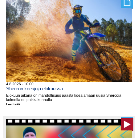
lauantaina
Kanadassa
4.8.2026 - 10:00
Shercon koeajoja elokuussa
Elokuun aikana on mahdollisuus päästä koeajamaan uusia Shercoja
kolmella eri paikkakunnalla.
Lue lisää
Shercon
koeajoja
elokuussa