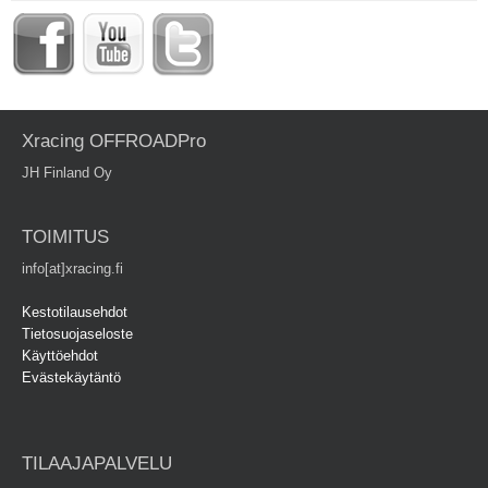
Xracing OFFROADPro
JH Finland Oy
TOIMITUS
info[at]xracing.fi
Kestotilausehdot
Tietosuojaseloste
Käyttöehdot
Evästekäytäntö
TILAAJAPALVELU