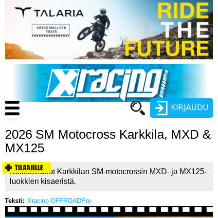
Hyppää
pääsisältöön
Main
navigation
2026 SM Motocross Karkkila, MXD &
Käyttäjätunnus
MX125
Salasana
ENDURO
Koostevideot Karkkilan SM-motocrossin MXD- ja MX125-
luokkien kisaeristä.
MOTOCROSS
Teksti
Xracing OFFROADPro
CROSS COUNTRY
Luo uusi käyttäjätili