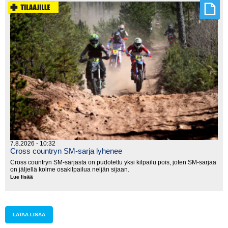
7.8.2026 - 10:32
Cross countryn SM-sarja lyhenee
Cross countryn SM-sarjasta on pudotettu yksi kilpailu pois, joten SM-sarjaa
on jäljellä kolme osakilpailua neljän sijaan.
Lue lisää
Cross
countryn
SM-
sarja
lyhenee
LATAA LISÄÄ