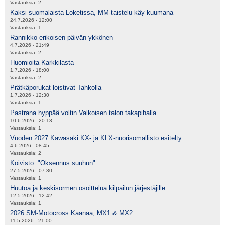
Vastauksia:
2
Kaksi suomalaista Loketissa, MM-taistelu käy kuumana
24.7.2026 - 12:00
Vastauksia:
1
Rannikko erikoisen päivän ykkönen
4.7.2026 - 21:49
Vastauksia:
2
Huomioita Karkkilasta
1.7.2026 - 18:00
Vastauksia:
2
Prätkäporukat loistivat Tahkolla
1.7.2026 - 12:30
Vastauksia:
1
Pastrana hyppää voltin Valkoisen talon takapihalla
10.6.2026 - 20:13
Vastauksia:
1
Vuoden 2027 Kawasaki KX- ja KLX-nuorisomallisto esitelty
4.6.2026 - 08:45
Vastauksia:
2
Koivisto: "Oksennus suuhun"
27.5.2026 - 07:30
Vastauksia:
1
Huutoa ja keskisormen osoittelua kilpailun järjestäjille
12.5.2026 - 12:42
Vastauksia:
1
2026 SM-Motocross Kaanaa, MX1 & MX2
11.5.2026 - 21:00