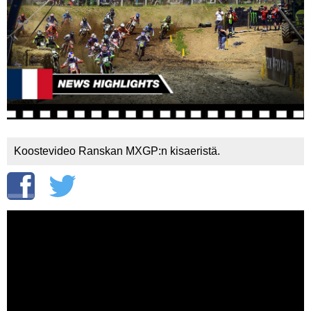
Vaihda salasana
MUUT LAJIT
YLEISTÄ ALALTA
LUE DIGILEHDET
ASIAKASPALVELU JA
OHJEET
Koostevideo Ranskan MXGP:n kisaeristä.
MEDIATIEDOT
YHTEYSTIEDOT