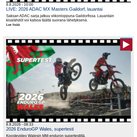
8.8.2026 - 10:00
LIVE: 2026 ADAC MX Masters Gaildorf, lauantai
Saksan ADAC-sarja jatkuu viikonloppuna Gaildorfissa. Lauantain
kisalähdöt voi katsoa täältä suorana lähetyksenä.
Lue lisää
LIVE:
2026
ADAC
MX
Masters
Gaildorf,
lauantai
8.8.2026 - 08:33
2026 EnduroGP Wales, supertesti
Koostevideo Walesin MM-enduron supertestiltä.