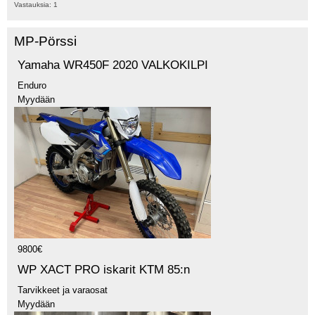
Vastauksia:
1
MP-Pörssi
Yamaha WR450F 2020 VALKOKILPI
Enduro
Myydään
9800€
WP XACT PRO iskarit KTM 85:n
Tarvikkeet ja varaosat
Myydään