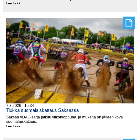
Lue lisää
2026
EnduroGP
Wales,
supertesti
7.8.2026 - 15:34
Tiukka suomalaiskattaus Saksassa
Saksan ADAC-sarja jatkuu viikonloppuna, ja mukana on jälleen kova
suomalaiskattaus.
Lue lisää
Tiukka
suomalaiskattaus
Saksassa