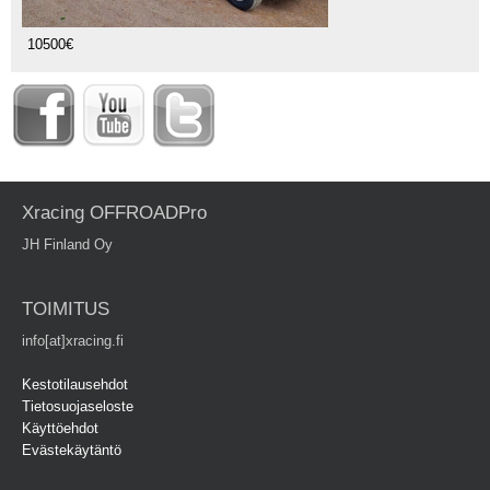
10500€
Xracing OFFROADPro
JH Finland Oy
TOIMITUS
info[at]xracing.fi
Kestotilausehdot
Tietosuojaseloste
Käyttöehdot
Evästekäytäntö