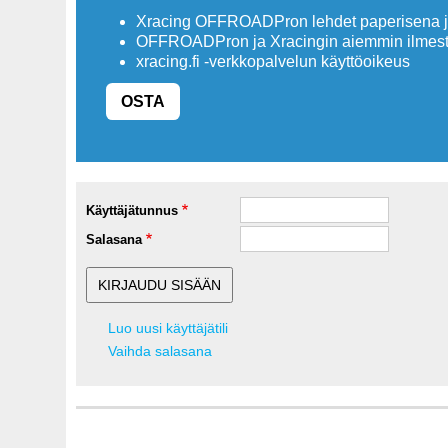
Xracing OFFROADPron lehdet paperisena ja
OFFROADPron ja Xracingin aiemmin ilmesty
xracing.fi -verkkopalvelun käyttöoikeus
OSTA
Käyttäjätunnus
Salasana
Luo uusi käyttäjätili
Vaihda salasana