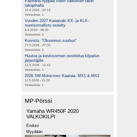
Pastrana hyppää voltin Valkoisen talon
takapihalla
10.6.2026 - 20:13
Vastauksia:
1
Vuoden 2027 Kawasaki KX- ja KLX-
nuorisomallisto esitelty
4.6.2026 - 08:45
Vastauksia:
2
Koivisto: "Oksennus suuhun"
27.5.2026 - 07:30
Vastauksia:
1
Huutoa ja keskisormen osoittelua kilpailun
järjestäjille
12.5.2026 - 12:42
Vastauksia:
1
2026 SM-Motocross Kaanaa, MX1 & MX2
11.5.2026 - 21:00
Vastauksia:
1
MP-Pörssi
Yamaha WR450F 2020
VALKOKILPI
Enduro
Myydään