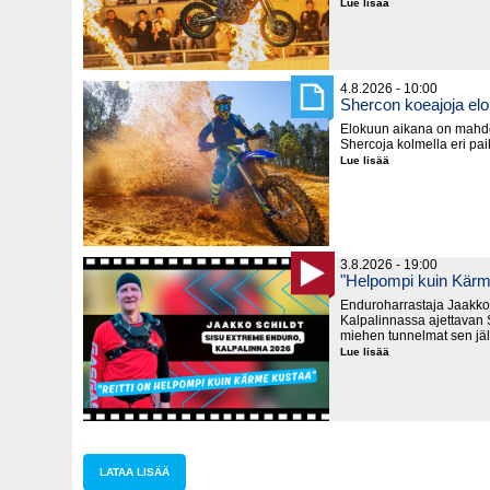
Lue lisää
Supercrossin
MM-
sarja
käynnistyy
lauantaina
Kanadassa
4.8.2026 - 10:00
Shercon koeajoja el
Elokuun aikana on mahd
Shercoja kolmella eri pa
Lue lisää
Shercon
koeajoja
elokuussa
3.8.2026 - 19:00
"Helpompi kuin Kärm
Enduroharrastaja Jaakko 
Kalpalinnassa ajettavan S
miehen tunnelmat sen jä
Lue lisää
"Helpompi
kuin
Kärme
Kustaa"
LATAA LISÄÄ