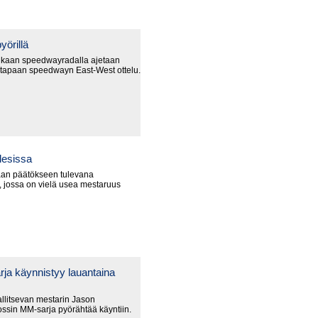
yörillä
nkaan speedwayradalla ajetaan
 tapaan speedwayn East-West ottelu.
lesissa
an päätökseen tulevana
 jossa on vielä usea mestaruus
ja käynnistyy lauantaina
litsevan mestarin Jason
ssin MM-sarja pyörähtää käyntiin.