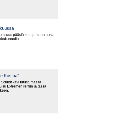
okuussa
ollisuus päästä koeajamaan uusia
ikkakunnalla.
e Kustaa"
Schildt kävi tutustumassa
isu Extremen reittiin ja tässä
lkeen.