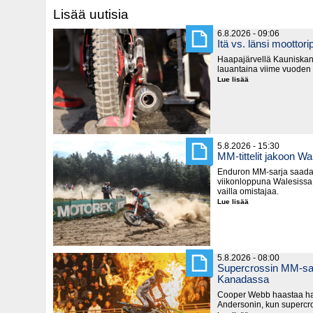
Lisää uutisia
6.8.2026 - 09:06
Itä vs. länsi moottorip
Haapajärvellä Kauniska
lauantaina viime vuoden
Lue lisää
Itä
vs.
länsi
moottoripyörillä
5.8.2026 - 15:30
MM-tittelit jakoon Wa
Enduron MM-sarja saada
viikonloppuna Walesissa,
vailla omistajaa.
Lue lisää
MM-
tittelit
jakoon
Walesissa
5.8.2026 - 08:00
Supercrossin MM-sar
Kanadassa
Cooper Webb haastaa hal
Andersonin, kun supercro