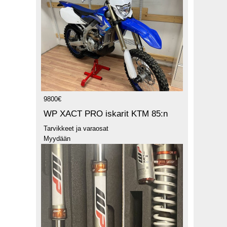
9800€
WP XACT PRO iskarit KTM 85:n
Tarvikkeet ja varaosat
Myydään