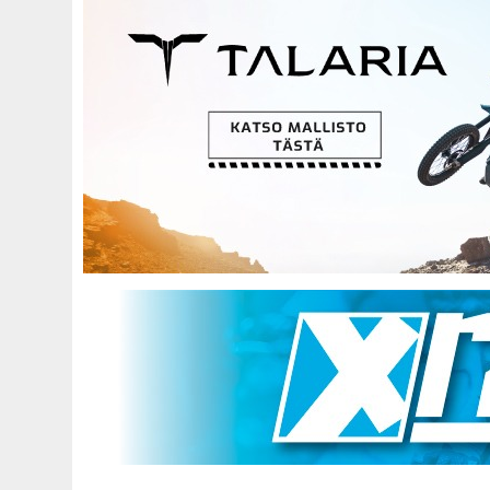
Hyppää
pääsisältöön