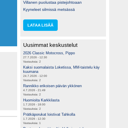
Villanen puolustaa pistejohtoaan
Kyyneleet silmissä metsässä
LATAA LISÄÄ
Uusimmat keskustelut
2026 Classic Motocross, Pippo
27.7.2026 - 12:30
Vastauksia:
2
Kaksi suomalaista Loketissa, MM-taistelu käy
kuumana
24.7.2026 - 12:00
Vastauksia:
2
Rannikko erikoisen päivän ykkönen
4.7.2026 - 21:49
Vastauksia:
2
Huomioita Karkkilasta
1.7.2026 - 18:00
Vastauksia:
2
Prätkäporukat loistivat Tahkolla
1.7.2026 - 12:30
Vastauksia:
1