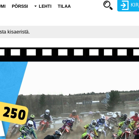
MI
PÖRSSI
LEHTI
TILAA
Käyttäjätunnus
ta kisaeristä.
Salasana
Luo uusi käyttäjätili
Vaihda salasana