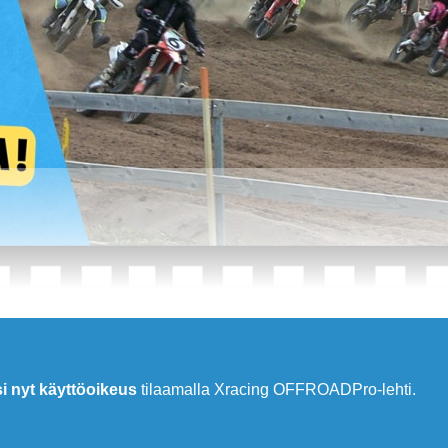
si nyt käyttöoikeus
tilaamalla Xracing OFFROADPro-lehti.