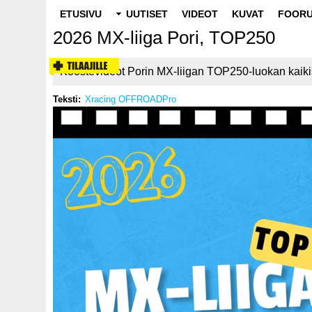
Main
ETUSIVU
UUTISET
VIDEOT
KUVAT
FOORU
navigation
2026 MX-liiga Pori, TOP250
Koostevideot Porin MX-liigan TOP250-luokan kaikis
Teksti
Xracing OFFROADPro