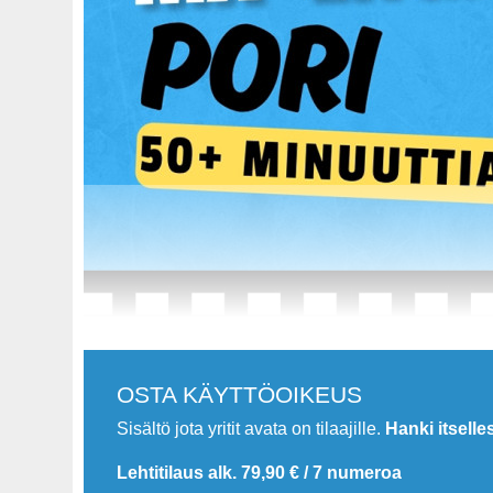
OSTA KÄYTTÖOIKEUS
Sisältö jota yritit avata on tilaajille.
Hanki itselle
Lehtitilaus alk. 79,90 € / 7 numeroa