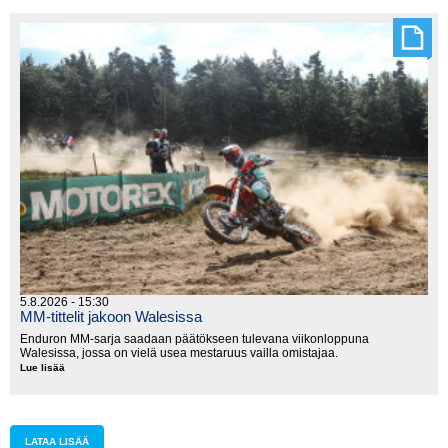
länsi
moottoripyörillä
5.8.2026 - 15:30
MM-tittelit jakoon Walesissa
Enduron MM-sarja saadaan päätökseen tulevana viikonloppuna
Walesissa, jossa on vielä usea mestaruus vailla omistajaa.
Lue lisää
MM-
tittelit
jakoon
Walesissa
LATAA LISÄÄ