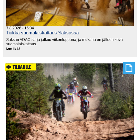
7.8.2026 - 15:34
Tiukka suomalaiskattaus Saksassa
Saksan ADAC-sarja jatkuu viikonloppuna, ja mukana on jälleen kova
suomalaiskattaus.
Lue lisää
Tiukka
suomalaiskattaus
Saksassa