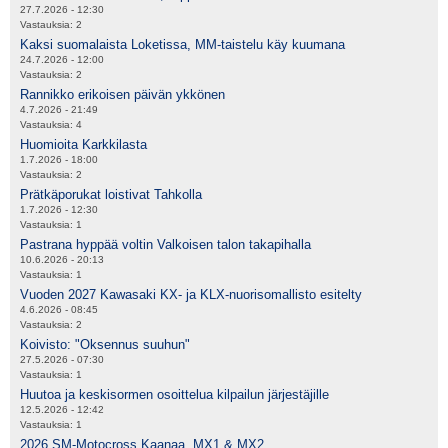
27.7.2026 - 12:30
Vastauksia:
2
Kaksi suomalaista Loketissa, MM-taistelu käy kuumana
24.7.2026 - 12:00
Vastauksia:
2
Rannikko erikoisen päivän ykkönen
4.7.2026 - 21:49
Vastauksia:
4
Huomioita Karkkilasta
1.7.2026 - 18:00
Vastauksia:
2
Prätkäporukat loistivat Tahkolla
1.7.2026 - 12:30
Vastauksia:
1
Pastrana hyppää voltin Valkoisen talon takapihalla
10.6.2026 - 20:13
Vastauksia:
1
Vuoden 2027 Kawasaki KX- ja KLX-nuorisomallisto esitelty
4.6.2026 - 08:45
Vastauksia:
2
Koivisto: "Oksennus suuhun"
27.5.2026 - 07:30
Vastauksia:
1
Huutoa ja keskisormen osoittelua kilpailun järjestäjille
12.5.2026 - 12:42
Vastauksia:
1
2026 SM-Motocross Kaanaa, MX1 & MX2