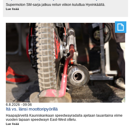
Supermoton SM-sarja jatkuu reilun viikon kuluttua Hyvinkäällä.
Lue lisää
Supermoton
SM-
pisteitä
jaetaan
seuraavaksi
Hyvinkäällä
6.8.2026 - 09:06
Itä vs. länsi moottoripyörillä
Haapajärvellä Kauniskankaan speedwayradalla ajetaan lauantaina viime
vuoden tapaan speedwayn East-West ottelu.
Lue lisää
Itä
vs.