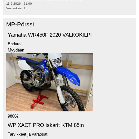
11.5.2026 - 21:00
Vastauksia:
1
MP-Pörssi
Yamaha WR450F 2020 VALKOKILPI
Enduro
Myydään
9800€
WP XACT PRO iskarit KTM 85:n
Tarvikkeet ja varaosat