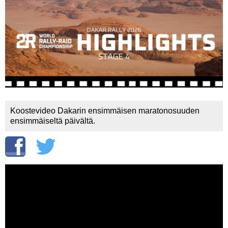
Vaihda salasana
MUUT LAJIT
YLEISTÄ ALALTA
LUE DIGILEHDET
ASIAKASPALVELU JA
OHJEET
Koostevideo Dakarin ensimmäisen maratonosuuden
MEDIATIEDOT
ensimmäiseltä päivältä.
YHTEYSTIEDOT