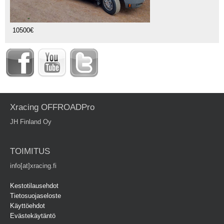
10500€
Xracing OFFROADPro
JH Finland Oy
TOIMITUS
info[at]xracing.fi
Kestotilausehdot
Tietosuojaseloste
Käyttöehdot
Evästekäytäntö