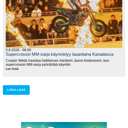
5.8.2026 - 08:00
Supercrossin MM-sarja käynnistyy lauantaina Kanadassa
Cooper Webb haastaa hallitsevan mestarin Jason Andersonin, kun
supercrossin MM-sarja pyörähtää käyntiin.
Lue lisää
Supercrossin
MM-
sarja
käynnistyy
lauantaina
Kanadassa
LATAA LISÄÄ