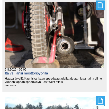
jaetaan
seuraavaksi
Hyvinkäällä
6.8.2026 - 09:06
Itä vs. länsi moottoripyörillä
Haapajärvellä Kauniskankaan speedwayradalla ajetaan lauantaina viime
vuoden tapaan speedwayn East-West ottelu.
Lue lisää
Itä
vs.
länsi
moottoripyörillä