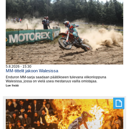
5.8.2026 - 15:30
MM-tittelit jakoon Walesissa
Enduron MM-sarja saadaan päätökseen tulevana viikonloppuna
Walesissa, jossa on vielä usea mestaruus vailla omistajaa.
Lue lisää
MM-
tittelit
jakoon
Walesissa