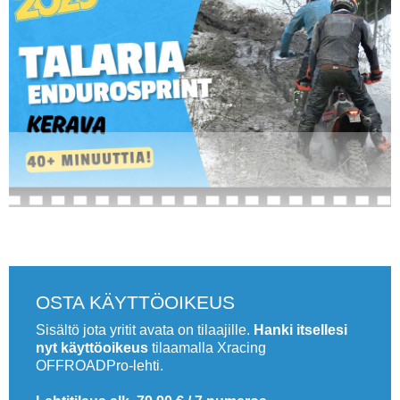
Vaihda salasana
MUUT LAJIT
YLEISTÄ ALALTA
LUE DIGILEHDET
ASIAKASPALVELU JA
OHJEET
MEDIATIEDOT
.
YHTEYSTIEDOT
OSTA KÄYTTÖOIKEUS
Sisältö jota yritit avata on tilaajille.
Hanki itsellesi
nyt käyttöoikeus
tilaamalla Xracing
OFFROADPro-lehti.