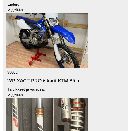
Enduro
Myydään
9800€
WP XACT PRO iskarit KTM 85:n
Tarvikkeet ja varaosat
Myydään