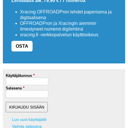
Lehtitilaus alk. 79,90 € / 7 numeroa
Xracing OFFROADPron lehdet paperisena ja
digitaalisena
OFFROADPron ja Xracingin aiemmin
ilmestyneet numerot digilehtinä
xracing.fi -verkkopalvelun käyttöoikeus
OSTA
Käyttäjätunnus
Salasana
Luo uusi käyttäjätili
Vaihda salasana