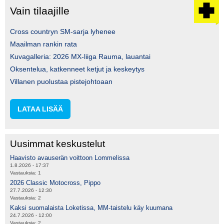
Vain tilaajille
Cross countryn SM-sarja lyhenee
Maailman rankin rata
Kuvagalleria: 2026 MX-liiga Rauma, lauantai
Oksentelua, katkenneet ketjut ja keskeytys
Villanen puolustaa pistejohtoaan
LATAA LISÄÄ
Uusimmat keskustelut
Haavisto avauserän voittoon Lommelissa
1.8.2026 - 17:37
Vastauksia:
1
2026 Classic Motocross, Pippo
27.7.2026 - 12:30
Vastauksia:
2
Kaksi suomalaista Loketissa, MM-taistelu käy kuumana
24.7.2026 - 12:00
Vastauksia:
2