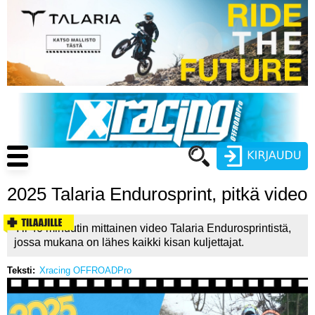
Hyppää
pääsisältöön
Main
navigation
2025 Talaria Endurosprint, pitkä video
Käyttäjätunnus
Yli 40 minuutin mittainen video Talaria Endurosprintistä,
Salasana
jossa mukana on lähes kaikki kisan kuljettajat.
ENDURO
Teksti
Xracing OFFROADPro
MOTOCROSS
CROSS COUNTRY
Luo uusi käyttäjätili