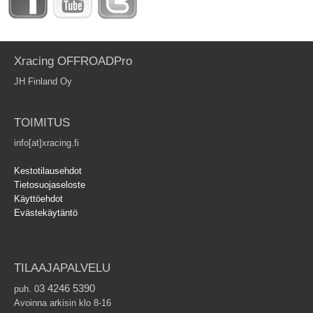
Xracing OFFROADPro
JH Finland Oy
TOIMITUS
info[at]xracing.fi
Kestotilausehdot
Tietosuojaseloste
Käyttöehdot
Evästekäytäntö
TILAAJAPALVELU
3 4246 5390
puh. 0
Avoinna arkisin klo 8-16