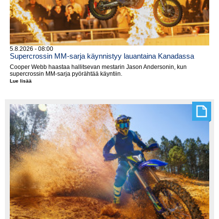
5.8.2026 - 08:00
Supercrossin MM-sarja käynnistyy lauantaina Kanadassa
Cooper Webb haastaa hallitsevan mestarin Jason Andersonin, kun
supercrossin MM-sarja pyörähtää käyntiin.
Lue lisää
Supercrossin
MM-
sarja
käynnistyy
lauantaina
Kanadassa