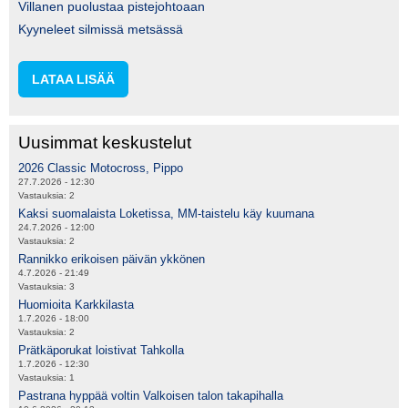
Villanen puolustaa pistejohtoaan
Kyyneleet silmissä metsässä
LATAA LISÄÄ
Uusimmat keskustelut
2026 Classic Motocross, Pippo
27.7.2026 - 12:30
Vastauksia:
2
Kaksi suomalaista Loketissa, MM-taistelu käy kuumana
24.7.2026 - 12:00
Vastauksia:
2
Rannikko erikoisen päivän ykkönen
4.7.2026 - 21:49
Vastauksia:
3
Huomioita Karkkilasta
1.7.2026 - 18:00
Vastauksia:
2
Prätkäporukat loistivat Tahkolla
1.7.2026 - 12:30
Vastauksia:
1
Pastrana hyppää voltin Valkoisen talon takapihalla