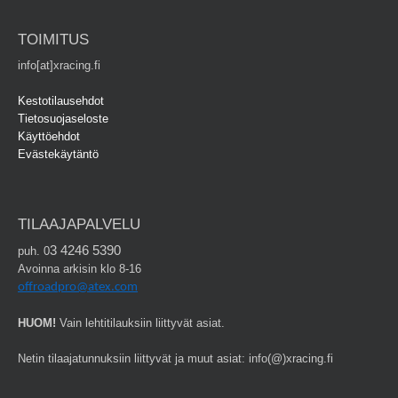
TOIMITUS
info[at]xracing.fi
Kestotilausehdot
Tietosuojaseloste
Käyttöehdot
Evästekäytäntö
TILAAJAPALVELU
3 4246 5390
puh. 0
Avoinna arkisin klo 8-16
offroadpro@atex.com
HUOM!
Vain lehtitilauksiin liittyvät asiat.
Netin tilaajatunnuksiin liittyvät ja muut asiat: info(@)xracing.fi