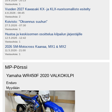
10.6.2026 - 20:13
Vastauksia:
1
Vuoden 2027 Kawasaki KX- ja KLX-nuorisomallisto esitelty
4.6.2026 - 08:45
Vastauksia:
2
Koivisto: "Oksennus suuhun"
27.5.2026 - 07:30
Vastauksia:
1
Huutoa ja keskisormen osoittelua kilpailun järjestäjille
12.5.2026 - 12:42
Vastauksia:
1
2026 SM-Motocross Kaanaa, MX1 & MX2
11.5.2026 - 21:00
Vastauksia:
1
MP-Pörssi
Yamaha WR450F 2020 VALKOKILPI
Enduro
Myydään