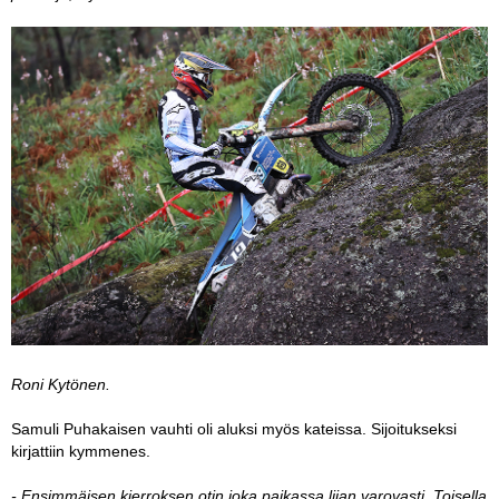
Roni Kytönen.
Samuli Puhakaisen vauhti oli aluksi myös kateissa. Sijoitukseksi
kirjattiin kymmenes.
- Ensimmäisen kierroksen otin joka paikassa liian varovasti. Toisella