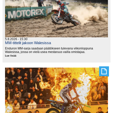
5.8.2026 - 15:30
MM-tittelit jakoon Walesissa
Enduron MM-sarja saadaan päätökseen tulevana viikonloppuna
Walesissa, jossa on vielä usea mestaruus vailla omistajaa.
Lue lisää
MM-
tittelit
jakoon
Walesissa