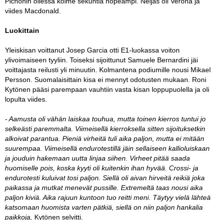
Pichonin ollessa kolme sekuntia nopeampi. Neljäs oli Verona ja
viides Macdonald.
Luokittain
Yleiskisan voittanut Josep Garcia otti E1-luokassa voiton
ylivoimaiseen tyyliin. Toiseksi sijoittunut Samuele Bernardini jäi
voittajasta reilusti yli minuutin. Kolmantena podiumille nousi Mikael
Persson. Suomalaisittain kisa ei mennyt odotusten mukaan. Roni
Kytönen pääsi parempaan vauhtiin vasta kisan loppupuolella ja oli
lopulta viides.
- Aamusta oli vähän laiskaa touhua, mutta toinen kierros tuntui jo
selkeästi paremmalta. Viimeisellä kierroksella sitten sijoituksetkin
alkoivat parantua. Pieniä virheitä tuli aika paljon, mutta ei mitään
suurempaa. Viimeisellä endurotestillä jäin sellaiseen kallioluiskaan
ja jouduin hakemaan uutta linjaa siihen. Virheet pitää saada
huomiselle pois, koska kyyti oli kuitenkin ihan hyvää. Crossi- ja
endurotesti kuluivat tosi paljon. Siellä oli aivan hirveitä reikiä joka
paikassa ja mutkat menevät pussille. Extremeltä taas nousi aika
paljon kiviä. Aika rajuun kuntoon tuo reitti meni. Täytyy vielä lähteä
katsomaan huomista varten pätkiä, siellä on niin paljon hankalia
paikkoja,
Kytönen selvitti.