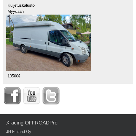
Kuljetuskalusto
Myydään
10500€
Xracing OFFROADPro
JH Finland Oy