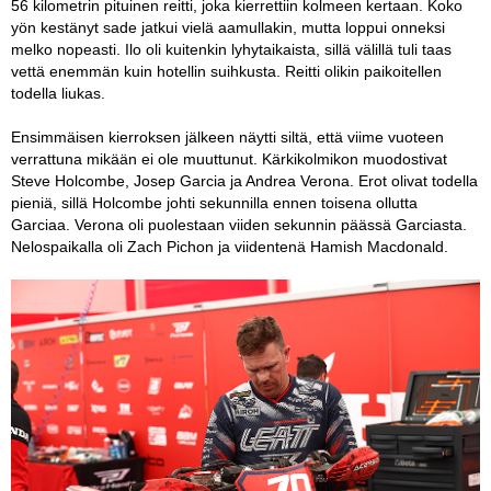
56 kilometrin pituinen reitti, joka kierrettiin kolmeen kertaan. Koko
yön kestänyt sade jatkui vielä aamullakin, mutta loppui onneksi
melko nopeasti. Ilo oli kuitenkin lyhytaikaista, sillä välillä tuli taas
vettä enemmän kuin hotellin suihkusta. Reitti olikin paikoitellen
todella liukas.
Ensimmäisen kierroksen jälkeen näytti siltä, että viime vuoteen
verrattuna mikään ei ole muuttunut. Kärkikolmikon muodostivat
Steve Holcombe, Josep Garcia ja Andrea Verona. Erot olivat todella
pieniä, sillä Holcombe johti sekunnilla ennen toisena ollutta
Garciaa. Verona oli puolestaan viiden sekunnin päässä Garciasta.
Nelospaikalla oli Zach Pichon ja viidentenä Hamish Macdonald.