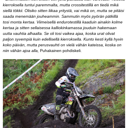
kierroksella tuntui paremmalta, mutta crossitestillä en tiedä mikä
siellä tökkii. Olisiko sitten liikaa yritystä, vai mikä on, mutta se pitäisi
saada menemään jouheammin. Sammutin myös pyörän pätkillä
tosi monta kertaa. Viimeisellä endurotestillä kaaduin ainakin kolme
kertaa ja sitten sellaisessa kalliokinkamassa jouduin hakemaan
uutta vauhtia alhaalta. Se oli tosi vaikea ajaa, koska urat olivat
paljon syvempiä kuin edellisellä kierroksella. Kunto kesti kyllä hyvin
koko päivän, mutta perusvauhti on vielä vähän kateissa, koska on
niin vähän ajoa alla,
Puhakainen pohdiskeli.