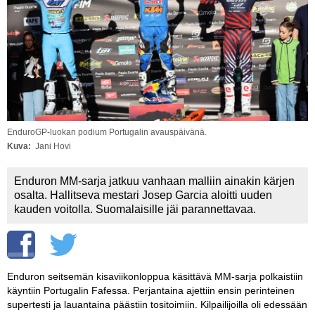
Vaihda salasana
MUUT LAJIT
YLEISTÄ ALALTA
LUE DIGILEHDET
ASIAKASPALVELU JA
OHJEET
EnduroGP-luokan podium Portugalin avauspäivänä.
Kuva
Jani Hovi
MEDIATIEDOT
Enduron MM-sarja jatkuu vanhaan malliin ainakin kärjen
YHTEYSTIEDOT
osalta. Hallitseva mestari Josep Garcia aloitti uuden
kauden voitolla. Suomalaisille jäi parannettavaa.
Enduron seitsemän kisaviikonloppua käsittävä MM-sarja polkaistiin
käyntiin Portugalin Fafessa. Perjantaina ajettiin ensin perinteinen
supertesti ja lauantaina päästiin tositoimiin. Kilpailijoilla oli edessään