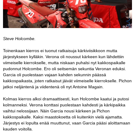
Steve Holcombe.
Toinenkaan kierros ei tuonut ratkaisuja kärkiviisikkoon mutta
järjestykseen kylläkin. Verona oli noussut kärkeen kun lähdettiin
viimeiselle kierrokselle, mutta niskaan puhalsi nyt kakkospaikalle
pudonnut Holcombe. Ero oli seitsemän sekuntia Veronan eduksi.
Garcia oli puolestaan vajaan kahden sekunnin päässä
kakkospaikasta, joten ratkaisut jäivät viimeiselle kierrokselle. Pichon
jatkoi neljäntenä ja viidentenä oli nyt Antoine Magain.
Kolmas kierros alkoi dramaattisesti, kun Holcombe kaatui ja putosi
kolmanneksi. Verona konttasi puolestaan kahdesti ja kärkipaikka
vaihtui nelossijaan. Näin Garcia nousi kärkeen ja Pichon
kakkospaikalle. Kaksi maastokoetta oli kuitenkin vielä ajamatta.
Järjestys ei lopulta enää muuttunut, vaan Garcia pääsi aloittamaan
kauden voitolla.