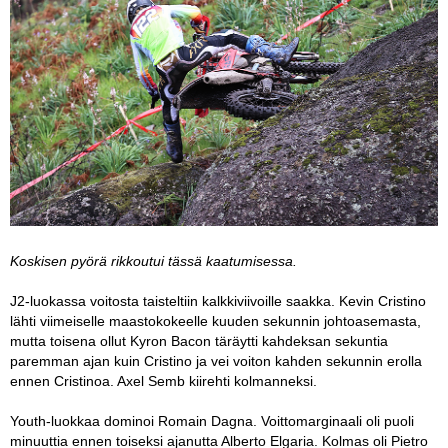
Koskisen pyörä rikkoutui tässä kaatumisessa.
J2-luokassa voitosta taisteltiin kalkkiviivoille saakka. Kevin Cristino
lähti viimeiselle maastokokeelle kuuden sekunnin johtoasemasta,
mutta toisena ollut Kyron Bacon täräytti kahdeksan sekuntia
paremman ajan kuin Cristino ja vei voiton kahden sekunnin erolla
ennen Cristinoa. Axel Semb kiirehti kolmanneksi.
Youth-luokkaa dominoi Romain Dagna. Voittomarginaali oli puoli
minuuttia ennen toiseksi ajanutta Alberto Elgaria. Kolmas oli Pietro