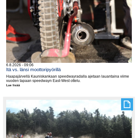
6.8.2026 - 09:06
Itä vs. länsi moottoripyörillä
Haapajärvellä Kauniskankaan speedwayradalla ajetaan lauantaina viime
vuoden tapaan speedwayn East-West ottelu.
Lue lisää
Itä
vs.
länsi
moottoripyörillä