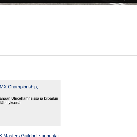
 MX Championship,
tänään Ulricehamnsissa ja kilpailun
 lähetyksenä.
Masters Gaildorf, sunnuntai