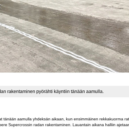
dan rakentaminen pyörähti käyntiin tänään aamulla.
vat tänään aamulla yhdeksän aikaan, kun ensimmäinen rekkakuorma rat
mpere Supercrossin radan rakentaminen. Lauantain aikana halliin ajetaan