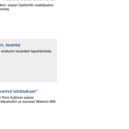
rs -sarjan Gaildorfin osakilpailun
umista.
, lauantai
enduron lauantain tapahtumista.
osannut odottaakaan"
n Roni Kytönen palasi
kilpailuihin ja suoraan Walesin MM-