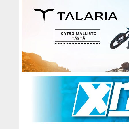
Hyppää
pääsisältöön