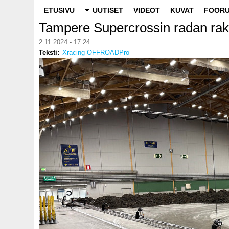
Main
ETUSIVU
UUTISET
VIDEOT
KUVAT
FOORU
navigation
Tampere Supercrossin radan rak
2.11.2024 - 17:24
Teksti
Xracing OFFROADPro