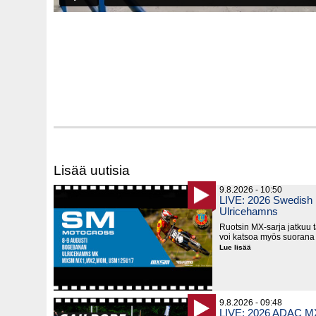
Lisää uutisia
9.8.2026 - 10:50
LIVE: 2026 Swedish
Ulricehamns
Ruotsin MX-sarja jatkuu 
voi katsoa myös suorana
Lue lisää
LIVE:
2026
Swedish
MX
Championship,
Ulricehamns
9.8.2026 - 09:48
LIVE: 2026 ADAC MX 