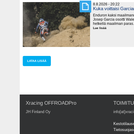
8.8.2026 - 20:22
Kuka voittaisi Garci
Enduron kaksi maailmanm
Josep Garcia osoitti Wale
hetkellä maailman paras.
Lue lisää
Kuka
voittaisi
Garcian?
LATAA LISÄÄ
Xracing OFFROADPro
TOIMIT
JH Finland Oy
info[at]xraci
Kestotilaus
Tietosuojas