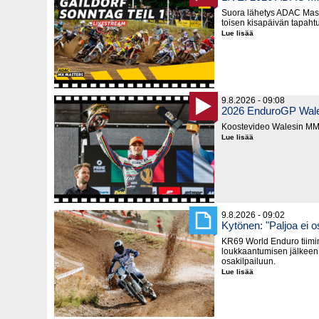
Suora lähetys ADAC Maste
toisen kisapäivän tapaht
Lue lisää
LIVE:
2026
ADAC
MX
Masters
Gaildorf,
sunnuntai
9.8.2026 - 09:08
2026 EnduroGP Wales
Koostevideo Walesin MM-
Lue lisää
2026
EnduroGP
Wales,
lauantai
9.8.2026 - 09:02
Kytönen: "Paljoa ei 
KR69 World Enduro tiimi
loukkaantumisen jälkeen 
osakilpailuun.
Lue lisää
Kytönen:
"Paljoa
ei
osannut
odottaakaan"