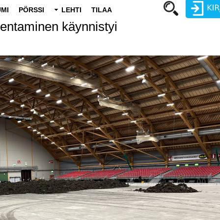
MI
PÖRSSI
LEHTI
TILAA
entaminen käynnistyi
Käyttäjätunnus
Salasana
Luo uusi käyttäjätili
Vaihda salasana