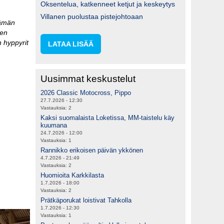
Oksentelua, katkenneet ketjut ja keskeytys
Villanen puolustaa pistejohtoaan
Tämän
ten
 hyppyrit
LATAA LISÄÄ
Uusimmat keskustelut
2026 Classic Motocross, Pippo
27.7.2026 - 12:30
Vastauksia:
2
Kaksi suomalaista Loketissa, MM-taistelu käy
kuumana
24.7.2026 - 12:00
Vastauksia:
1
Rannikko erikoisen päivän ykkönen
4.7.2026 - 21:49
Vastauksia:
2
Huomioita Karkkilasta
1.7.2026 - 18:00
Vastauksia:
2
Prätkäporukat loistivat Tahkolla
1.7.2026 - 12:30
Vastauksia:
1