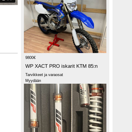
9800€
WP XACT PRO iskarit KTM 85:n
Tarvikkeet ja varaosat
Myydään