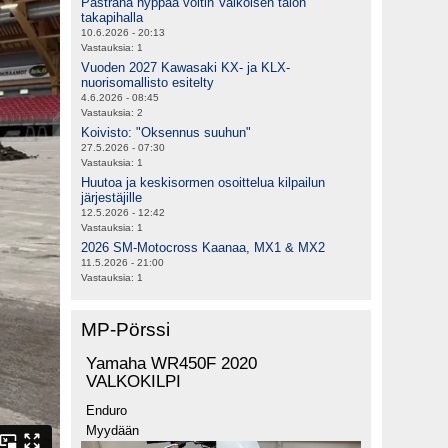
Pastrana hyppää voltin Valkoisen talon
takapihalla
10.6.2026 - 20:13
Vastauksia:
1
Vuoden 2027 Kawasaki KX- ja KLX-
nuorisomallisto esitelty
4.6.2026 - 08:45
Vastauksia:
2
Koivisto: "Oksennus suuhun"
27.5.2026 - 07:30
Vastauksia:
1
Huutoa ja keskisormen osoittelua kilpailun
järjestäjille
12.5.2026 - 12:42
Vastauksia:
1
2026 SM-Motocross Kaanaa, MX1 & MX2
11.5.2026 - 21:00
Vastauksia:
1
MP-Pörssi
Yamaha WR450F 2020
VALKOKILPI
Enduro
Myydään