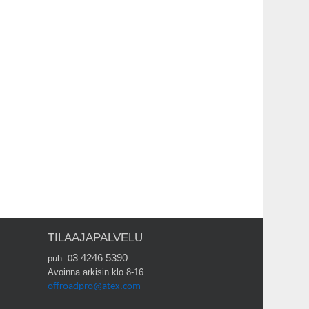
TILAAJAPALVELU
3 4246 5390
puh. 0
Avoinna arkisin klo 8-16
offroadpro@atex.com