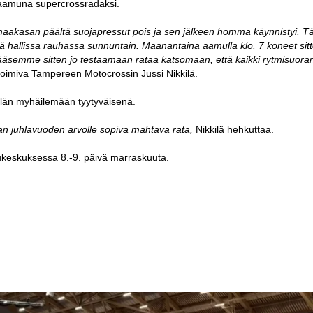
aamuna supercrossradaksi.
maakasan päältä suojapressut pois ja sen jälkeen homma käynnistyi. 
tä hallissa rauhassa sunnuntain. Maanantaina aamulla klo. 7 koneet sit
pääsemme sitten jo testaamaan rataa katsomaan, että kaikki rytmisuoran
a toimiva Tampereen Motocrossin Jussi Nikkilä.
kilän myhäilemään tyytyväisenä.
san juhlavuoden arvolle sopiva mahtava rata,
Nikkilä hehkuttaa.
keskuksessa 8.-9. päivä marraskuuta.