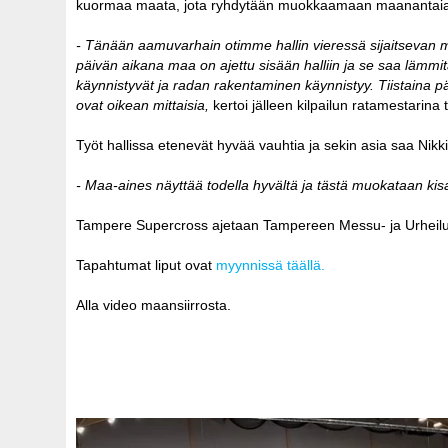
kuormaa maata, jota ryhdytään muokkaamaan maanantai
- Tänään aamuvarhain otimme hallin vieressä sijaitsevan 
päivän aikana maa on ajettu sisään halliin ja se saa lämmi
käynnistyvät ja radan rakentaminen käynnistyy. Tiistaina 
ovat oikean mittaisia,
kertoi jälleen kilpailun ratamestarin
Työt hallissa etenevät hyvää vauhtia ja sekin asia saa Nik
- Maa-aines näyttää todella hyvältä ja tästä muokataan ki
Tampere Supercross ajetaan Tampereen Messu- ja Urheilu
Tapahtumat liput ovat
myynnissä täällä.
Alla video maansiirrosta.