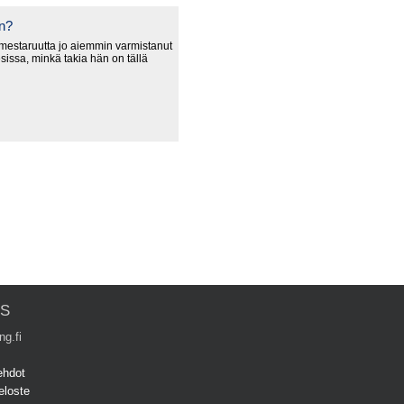
an?
estaruutta jo aiemmin varmistanut
sissa, minkä takia hän on tällä
US
ng.fi
ehdot
eloste