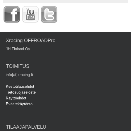
Xracing OFFROADPro
JH Finland Oy
TOIMITUS
info[at]xracing.fi
Kestotilausehdot
Tietosuojaseloste
Käyttöehdot
Evästekäytäntö
TILAAJAPALVELU