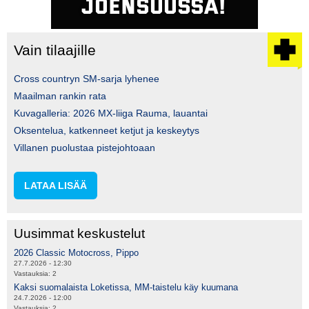
Vain tilaajille
Cross countryn SM-sarja lyhenee
Maailman rankin rata
Kuvagalleria: 2026 MX-liiga Rauma, lauantai
Oksentelua, katkenneet ketjut ja keskeytys
Villanen puolustaa pistejohtoaan
LATAA LISÄÄ
Uusimmat keskustelut
2026 Classic Motocross, Pippo
27.7.2026 - 12:30
Vastauksia:
2
Kaksi suomalaista Loketissa, MM-taistelu käy kuumana
24.7.2026 - 12:00
Vastauksia:
2