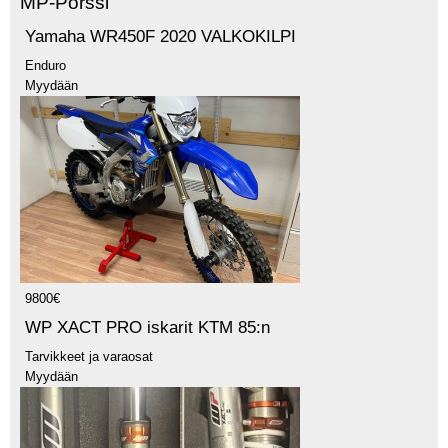
MP-Pörssi
Yamaha WR450F 2020 VALKOKILPI
Enduro
Myydään
9800€
WP XACT PRO iskarit KTM 85:n
Tarvikkeet ja varaosat
Myydään