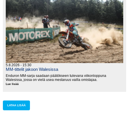
5.8.2026 - 15:30
MM-tittelit jakoon Walesissa
Enduron MM-sarja saadaan päätökseen tulevana viikonloppuna
Walesissa, jossa on vielä usea mestaruus vailla omistajaa.
Lue lisää
MM-
tittelit
jakoon
Walesissa
LATAA LISÄÄ