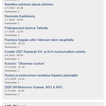
Rannikko erikoisen päivän ykkönen
4.7.2026 - 21:49
Vastauksia:
4
Huomioita Karkkilasta
1.7.2026 - 18:00
Vastauksia:
2
Prätkäporukat loistivat Tahkolla
1.7.2026 - 12:30
Vastauksia:
1
Pastrana hyppää voltin Valkoisen talon takapihalla
10.6.2026 - 20:13
Vastauksia:
1
Vuoden 2027 Kawasaki KX- ja KLX-nuorisomallisto esitelty
4.6.2026 - 08:45
Vastauksia:
2
Koivisto: "Oksennus suuhun"
27.5.2026 - 07:30
Vastauksia:
1
Huutoa ja keskisormen osoittelua kilpailun järjestäjille
12.5.2026 - 12:42
Vastauksia:
1
2026 SM-Motocross Kaanaa, MX1 & MX2
11.5.2026 - 21:00
Vastauksia:
1