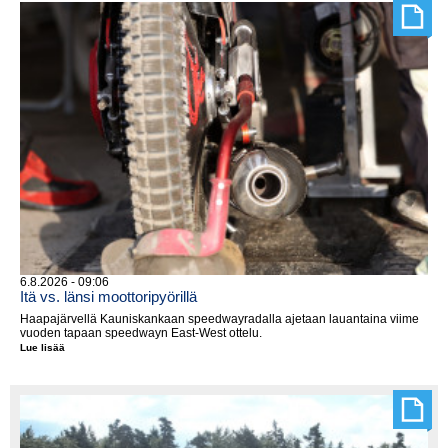
seuraavaksi
Hyvinkäällä
6.8.2026 - 09:06
Itä vs. länsi moottoripyörillä
Haapajärvellä Kauniskankaan speedwayradalla ajetaan lauantaina viime
vuoden tapaan speedwayn East-West ottelu.
Lue lisää
Itä
vs.
länsi
moottoripyörillä