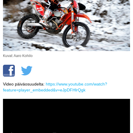
Vaihda salasana
MUUT LAJIT
YLEISTÄ ALALTA
LUE DIGILEHDET
ASIAKASPALVELU JA
OHJEET
Kuvat: Aaro Kohilo
MEDIATIEDOT
YHTEYSTIEDOT
Video päiväosuudelta:
https://www.youtube.com/watch?
feature=player_embedded&v=eJpDFHlrQgk