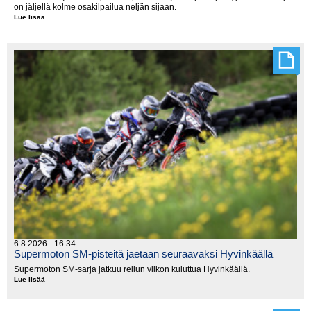
on jäljellä kolme osakilpailua neljän sijaan.
Lue lisää
Cross
countryn
SM-
sarja
lyhenee
6.8.2026 - 16:34
Supermoton SM-pisteitä jaetaan seuraavaksi Hyvinkäällä
Supermoton SM-sarja jatkuu reilun viikon kuluttua Hyvinkäällä.
Lue lisää
Supermoton
SM-
pisteitä
jaetaan