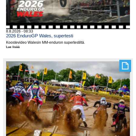
8.8.2026 - 08:33
2026 EnduroGP Wales, supertesti
Koostevideo Walesin MM-enduron supertestiltä.
Lue lisää
2026
EnduroGP
Wales,
supertesti