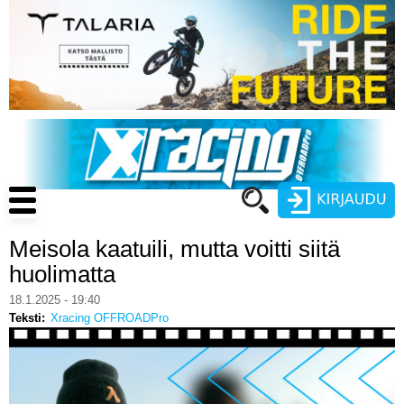
Hyppää
pääsisältöön
Main
navigation
Meisola kaatuili, mutta voitti siitä
Käyttäjätunnus
huolimatta
Salasana
18.1.2025 - 19:40
ENDURO
Teksti
Xracing OFFROADPro
MOTOCROSS
CROSS COUNTRY
Luo uusi käyttäjätili