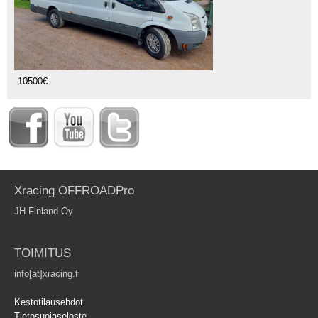
10500€
Xracing OFFROADPro
JH Finland Oy
TOIMITUS
info[at]xracing.fi
Kestotilausehdot
Tietosuojaseloste