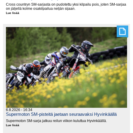
Cross countryn SM-sarjasta on pudotettu yksi kilpailu pois, joten SM-sarjaa
on jäljellä kolme osakilpailua neljän sijaan.
Lue lisää
Cross
countryn
SM-
sarja
lyhenee
6.8.2026 - 16:34
Supermoton SM-pisteitä jaetaan seuraavaksi Hyvinkäällä
Supermoton SM-sarja jatkuu reilun viikon kuluttua Hyvinkäällä.
Lue lisää
Supermoton
SM-