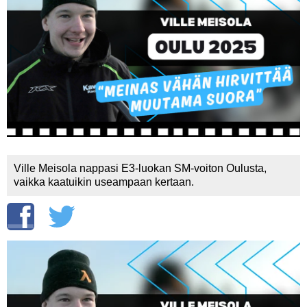
Vaihda salasana
MUUT LAJIT
YLEISTÄ ALALTA
LUE DIGILEHDET
ASIAKASPALVELU JA
OHJEET
MEDIATIEDOT
Ville Meisola nappasi E3-luokan SM-voiton Oulusta,
vaikka kaatuikin useampaan kertaan.
YHTEYSTIEDOT