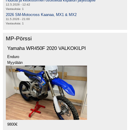
Huutoa ja keskisormen osoittelua kilpailun järjestäjille
12.5.2026 - 12:42
Vastauksia:
1
2026 SM-Motocross Kaanaa, MX1 & MX2
11.5.2026 - 21:00
Vastauksia:
1
MP-Pörssi
Yamaha WR450F 2020 VALKOKILPI
Enduro
Myydään
9800€