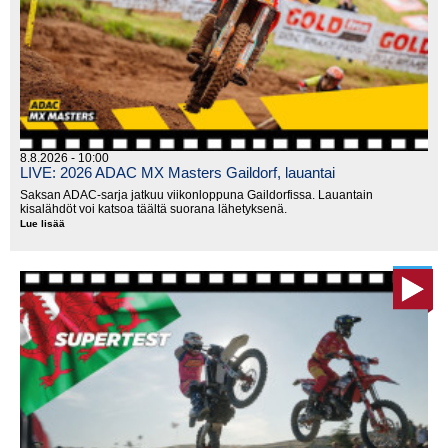
8.8.2026 - 10:00
LIVE: 2026 ADAC MX Masters Gaildorf, lauantai
Saksan ADAC-sarja jatkuu viikonloppuna Gaildorfissa. Lauantain
kisalähdöt voi katsoa täältä suorana lähetyksenä.
Lue lisää
LIVE:
2026
ADAC
MX
Masters
Gaildorf,
lauantai