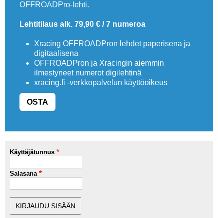
OFFROADPro-lehti.
Lehtitilaus alk. 79,90 € / 7 numeroa
Xracing OFFROADPron lehdet paperisena ja
digitaalisena
OFFROADPron ja Xracingin aiemmin
ilmestyneet numerot digilehtinä
xracing.fi -verkkopalvelun käyttöoikeus
OSTA
Käyttäjätunnus
Salasana