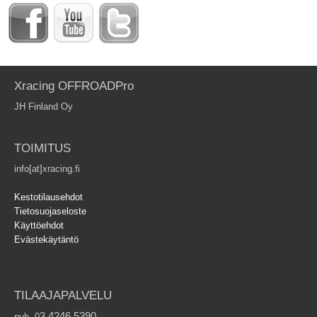
Xracing OFFROADPro
JH Finland Oy
TOIMITUS
info[at]xracing.fi
Kestotilausehdot
Tietosuojaseloste
Käyttöehdot
Evästekäytäntö
TILAAJAPALVELU
3 4246 5390
puh. 0