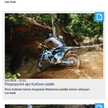
Lue lisää
2026
EnduroGP
Wales,
sunnuntai
9.8.2026 - 22:01
Reppupyörä ajoi Kytösen päälle
Roni Kytösen toinen kisapäivä Walesissa päättyi ennen aikojaan.
Lue lisää
Reppupyörä
ajoi
Kytösen
päälle