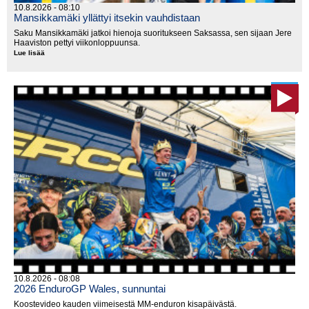
10.8.2026 - 08:10
Mansikkamäki yllättyi itsekin vauhdistaan
Saku Mansikkamäki jatkoi hienoja suoritukseen Saksassa, sen sijaan Jere
Haaviston pettyi viikonloppuunsa.
Lue lisää
Mansikkamäki
yllättyi
itsekin
vauhdistaan
10.8.2026 - 08:08
2026 EnduroGP Wales, sunnuntai
Koostevideo kauden viimeisestä MM-enduron kisapäivästä.