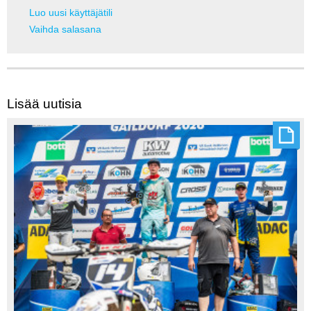
Luo uusi käyttäjätili
Vaihda salasana
Lisää uutisia