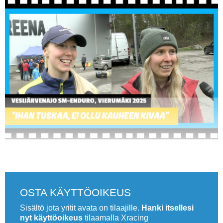
Vaihda salasana
MUUT LAJIT
YLEISTÄ ALALTA
LUE DIGILEHDET
ASIAKASPALVELU JA
OHJEET
MEDIATIEDOT
YHTEYSTIEDOT
.
OSTA KÄYTTÖOIKEUS
Sisältö jota yritit avata on tilaajille.
Hanki itsellesi
nyt käyttöoikeus
tilaamalla Xracing