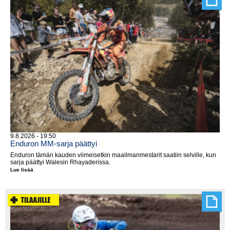
9.8.2026 - 19:50
Enduron MM-sarja päättyi
Enduron tämän kauden viimeisetkin maailmanmestarit saatiin selville, kun
sarja päättyi Walesin Rhayaderissa.
Lue lisää
Enduron
MM-
sarja
päättyi