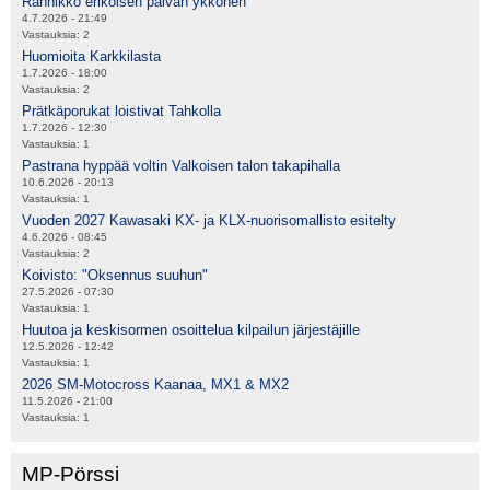
Rannikko erikoisen päivän ykkönen
4.7.2026 - 21:49
Vastauksia:
2
Huomioita Karkkilasta
1.7.2026 - 18:00
Vastauksia:
2
Prätkäporukat loistivat Tahkolla
1.7.2026 - 12:30
Vastauksia:
1
Pastrana hyppää voltin Valkoisen talon takapihalla
10.6.2026 - 20:13
Vastauksia:
1
Vuoden 2027 Kawasaki KX- ja KLX-nuorisomallisto esitelty
4.6.2026 - 08:45
Vastauksia:
2
Koivisto: "Oksennus suuhun"
27.5.2026 - 07:30
Vastauksia:
1
Huutoa ja keskisormen osoittelua kilpailun järjestäjille
12.5.2026 - 12:42
Vastauksia:
1
2026 SM-Motocross Kaanaa, MX1 & MX2
11.5.2026 - 21:00
Vastauksia:
1
MP-Pörssi