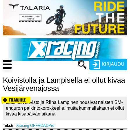
Hyppää
pääsisältöön
Main
navigation
Koivistolla ja Lampisella ei ollut kivaa
Käyttäjätunnus
Vesijärvenajossa
Salasana
ENDURO
Justiina Koivisto ja Riina Lampinen nousivat naisten SM-
enduron palkintokorokkeelle, mutta kummallakaan ei ollut
MOTOCROSS
kivaa kisapäivän aikana.
CROSS COUNTRY
Teksti
Xracing OFFROADPro
Luo uusi käyttäjätili