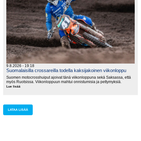
9.8.2026 - 19:18
Suomalaisilla crossareilla todella kaksijakoinen viikonloppu
Suomen motocrosshuiput ajoivat tänä viikonloppuna sekä Saksassa, että
myös Ruotsissa. Viikonloppuun mahtui onnistumisia ja pettymyksiä.
Lue lisää
Suomalaisilla
crossareilla
todella
kaksijakoinen
viikonloppu
LATAA LISÄÄ