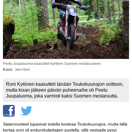
Vaihda salasana
MUUT LAJIT
YLEISTÄ ALALTA
LUE DIGILEHDET
ASIAKASPALVELU JA
OHJEET
Peetu Juupaluoma kaasutteli kahteen Suomen mestaruuteen.
MEDIATIEDOT
Kuva
Jani Hovi
YHTEYSTIEDOT
Roni Kytönen kaasutteli tänään Toukokuunajon voittoon,
mutta kisan jälkeen päivän puheenaihe oli Peetu
Juupaluoma, joka varmisti kaksi Suomen mestaruutta.
Sääennusteet lupasivat todella kosteaa Toukokuunajoa, mutta tällä
kertaa onni oli endurokuljettajien puolella, sillä vesisade pysyi