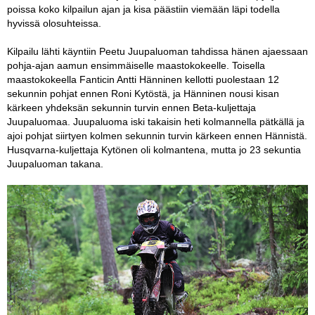
poissa koko kilpailun ajan ja kisa päästiin viemään läpi todella
hyvissä olosuhteissa.
Kilpailu lähti käyntiin Peetu Juupaluoman tahdissa hänen ajaessaan
pohja-ajan aamun ensimmäiselle maastokokeelle. Toisella
maastokokeella Fanticin Antti Hänninen kellotti puolestaan 12
sekunnin pohjat ennen Roni Kytöstä, ja Hänninen nousi kisan
kärkeen yhdeksän sekunnin turvin ennen Beta-kuljettaja
Juupaluomaa. Juupaluoma iski takaisin heti kolmannella pätkällä ja
ajoi pohjat siirtyen kolmen sekunnin turvin kärkeen ennen Hännistä.
Husqvarna-kuljettaja Kytönen oli kolmantena, mutta jo 23 sekuntia
Juupaluoman takana.