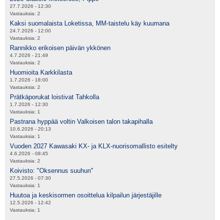
27.7.2026 - 12:30
Vastauksia:
2
Kaksi suomalaista Loketissa, MM-taistelu käy kuumana
24.7.2026 - 12:00
Vastauksia:
2
Rannikko erikoisen päivän ykkönen
4.7.2026 - 21:49
Vastauksia:
2
Huomioita Karkkilasta
1.7.2026 - 18:00
Vastauksia:
2
Prätkäporukat loistivat Tahkolla
1.7.2026 - 12:30
Vastauksia:
1
Pastrana hyppää voltin Valkoisen talon takapihalla
10.6.2026 - 20:13
Vastauksia:
1
Vuoden 2027 Kawasaki KX- ja KLX-nuorisomallisto esitelty
4.6.2026 - 08:45
Vastauksia:
2
Koivisto: "Oksennus suuhun"
27.5.2026 - 07:30
Vastauksia:
1
Huutoa ja keskisormen osoittelua kilpailun järjestäjille
12.5.2026 - 12:42
Vastauksia:
1