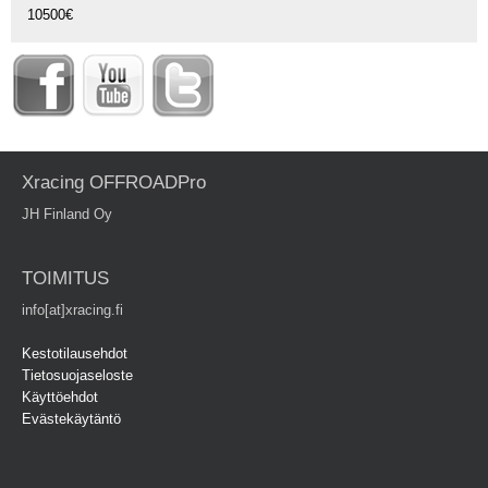
10500€
Xracing OFFROADPro
JH Finland Oy
TOIMITUS
info[at]xracing.fi
Kestotilausehdot
Tietosuojaseloste
Käyttöehdot
Evästekäytäntö