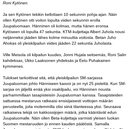
Roni Kytönen.
Ja sen Kytönen tekikin kellottaen 10 sekunnin pohja-ajan. Näin
ollen Kytönen otti voiton lopulta viiden sekunnin erolla
Juupaluomaan. Hänninen oli kolmas, mutta hänen eronsa
Kytöseen oli lopulta 47 sekuntia. KTM-kuljettaja Albert Juhola nousi
neljänneksi jääden lähes kolme minuuttia voitosta. Betan Juho
Ahokas oli yleiskilpailun viides jääden 22 sekuntia Juholasta.
Ville Meisola oli kilpailun kuudes, Jonni Hujala seitsemäs, Roni Salin
kahdeksas, Ukko Laaksonen yhdeksäs ja Eetu Puhakainen
kymmenes.
Tulokset tarkoittivat sitä, että yleiskilpailun SM-sarjassa
Juupaluoman johto Hänniseen kasvoi ja on nyt 25 pistettä. Kun SM-
sarjaa on jäljellä enää yksi osakilpailu, voi Hänninen nousta
parhaimmillaan tasapisteisiin Juupaluoman kanssa. Tasapisteiden
sattuessa mestaruus ratkeaisi ensisijaisesti voittojen määrän
perusteella, joita molemmilla olisi siinä tilanteessa yksi. Seuraava
ratkaiseva tekijä on kakkossijojen määrä, jotka kääntävät edun
Juupaluomalle. Näin ollen Beta-kuljettaja varmisti yleisen luokan
Suomen mestaruuden jo ennen kauden päätöstä. Samalla