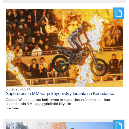
jakoon
Walesissa
5.8.2026 - 08:00
Supercrossin MM-sarja käynnistyy lauantaina Kanadassa
Cooper Webb haastaa hallitsevan mestarin Jason Andersonin, kun
supercrossin MM-sarja pyörähtää käyntiin.
Lue lisää
Supercrossin
MM-
sarja
käynnistyy
lauantaina
Kanadassa