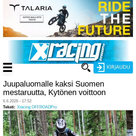
Hyppää
pääsisältöön
Main
navigation
Juupaluomalle kaksi Suomen
Käyttäjätunnus
mestaruutta, Kytönen voittoon
Salasana
6.6.2026 - 17:52
ENDURO
Teksti
Xracing OFFROADPro
MOTOCROSS
CROSS COUNTRY
Luo uusi käyttäjätili