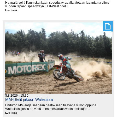
Haapajärvellä Kauniskankaan speedwayradalla ajetaan lauantaina viime
vuoden tapaan speedwayn East-West ottelu.
Lue lisää
Itä
vs.
länsi
moottoripyörillä
5.8.2026 - 15:30
MM-tittelit jakoon Walesissa
Enduron MM-sarja saadaan päätökseen tulevana viikonloppuna
Walesissa, jossa on vielä usea mestaruus vailla omistajaa.
Lue lisää
MM-
tittelit