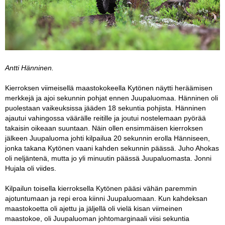
Antti Hänninen.
Kierroksen viimeisellä maastokokeella Kytönen näytti heräämisen
merkkejä ja ajoi sekunnin pohjat ennen Juupaluomaa. Hänninen oli
puolestaan vaikeuksissa jääden 18 sekuntia pohjista. Hänninen
ajautui vahingossa väärälle reitille ja joutui nostelemaan pyörää
takaisin oikeaan suuntaan. Näin ollen ensimmäisen kierroksen
jälkeen Juupaluoma johti kilpailua 20 sekunnin erolla Hänniseen,
jonka takana Kytönen vaani kahden sekunnin päässä. Juho Ahokas
oli neljäntenä, mutta jo yli minuutin päässä Juupaluomasta. Jonni
Hujala oli viides.
Kilpailun toisella kierroksella Kytönen pääsi vähän paremmin
ajotuntumaan ja repi eroa kiinni Juupaluomaan. Kun kahdeksan
maastokoetta oli ajettu ja jäljellä oli vielä kisan viimeinen
maastokoe, oli Juupaluoman johtomarginaali viisi sekuntia