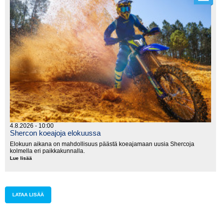
4.8.2026 - 10:00
Shercon koeajoja elokuussa
Elokuun aikana on mahdollisuus päästä koeajamaan uusia Shercoja
kolmella eri paikkakunnalla.
Lue lisää
Shercon
koeajoja
elokuussa
LATAA LISÄÄ