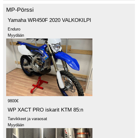
MP-Pörssi
Yamaha WR450F 2020 VALKOKILPI
Enduro
Myydään
9800€
WP XACT PRO iskarit KTM 85:n
Tarvikkeet ja varaosat
Myydään