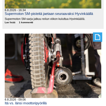
6.8.2026 - 16:34
Supermoton SM-pisteitä jaetaan seuraavaksi Hyvinkäällä
Supermoton SM-sarja jatkuu reilun viikon kuluttua Hyvinkäällä.
Lue lisää
Supermoton
1 kommentti
SM-
pisteitä
jaetaan
seuraavaksi
Hyvinkäällä
6.8.2026 - 09:06
Itä vs. länsi moottoripyörillä