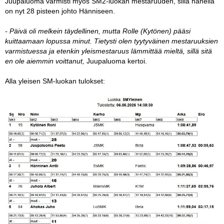
Juupaluoma varmisti myös SM2-luokan mestaruuden, sillä hänellä
on nyt 28 pisteen johto Hänniseen.
- Päivä oli melkein täydellinen, mutta Rolle (Kytönen) pääsi
kuittaamaan lopussa minut. Tietysti olen tyytyväinen mestaruuksien
varmistuessa ja etenkin yleismestaruus lämmittää mieltä, sillä sitä
en ole aiemmin voittanut,
Juupaluoma kertoi.
Alla yleisen SM-luokan tulokset: