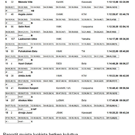
Raportit muista luokista hetken kuluttua.