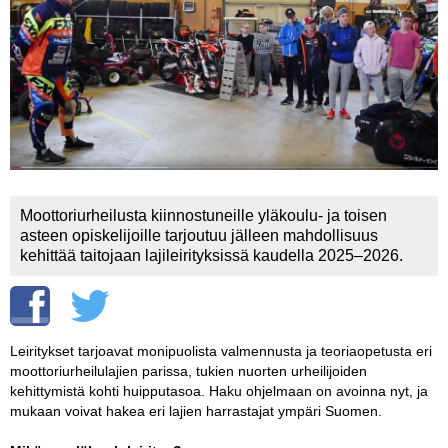
Vaihda salasana
MUUT LAJIT
YLEISTÄ ALALTA
LUE DIGILEHDET
ASIAKASPALVELU JA
OHJEET
Moottoriurheilusta kiinnostuneille yläkoulu- ja toisen
MEDIATIEDOT
asteen opiskelijoille tarjoutuu jälleen mahdollisuus
kehittää taitojaan lajileirityksissä kaudella 2025–2026.
YHTEYSTIEDOT
Leiritykset tarjoavat monipuolista valmennusta ja teoriaopetusta eri
moottoriurheilulajien parissa, tukien nuorten urheilijoiden
kehittymistä kohti huipputasoa. Haku ohjelmaan on avoinna nyt, ja
mukaan voivat hakea eri lajien harrastajat ympäri Suomen.