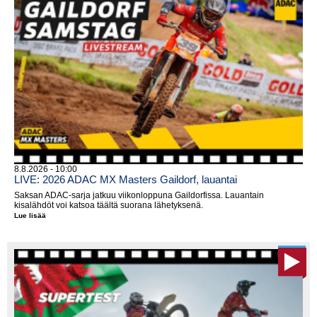
8.8.2026 - 10:00
LIVE: 2026 ADAC MX Masters Gaildorf, lauantai
Saksan ADAC-sarja jatkuu viikonloppuna Gaildorfissa. Lauantain
kisalähdöt voi katsoa täältä suorana lähetyksenä.
Lue lisää
LIVE:
2026
ADAC
MX
Masters
Gaildorf,
lauantai