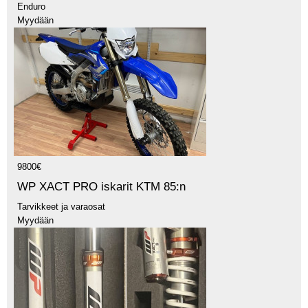
Enduro
Myydään
9800€
WP XACT PRO iskarit KTM 85:n
Tarvikkeet ja varaosat
Myydään