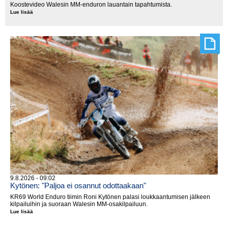
Koostevideo Walesin MM-enduron lauantain tapahtumista.
Lue lisää
2026
EnduroGP
Wales,
lauantai
9.8.2026 - 09:02
Kytönen: "Paljoa ei osannut odottaakaan"
KR69 World Enduro tiimin Roni Kytönen palasi loukkaantumisen jälkeen
kilpailuihin ja suoraan Walesin MM-osakilpailuun.
Lue lisää
Kytönen:
"Paljoa
ei