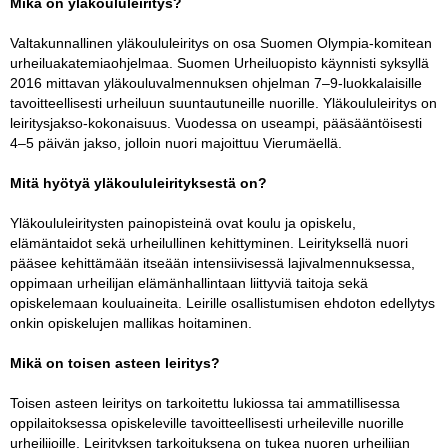
Mikä on yläkoululeiritys?
Valtakunnallinen yläkoululeiritys on osa Suomen Olympia-komitean
urheiluakatemiaohjelmaa. Suomen Urheiluopisto käynnisti syksyllä
2016 mittavan yläkouluvalmennuksen ohjelman 7–9-luokkalaisille
tavoitteellisesti urheiluun suuntautuneille nuorille. Yläkoululeiritys on
leiritysjakso-kokonaisuus. Vuodessa on useampi, pääsääntöisesti
4–5 päivän jakso, jolloin nuori majoittuu Vierumäellä.
Mitä hyötyä yläkoululeirityksestä on?
Yläkoululeiritysten painopisteinä ovat koulu ja opiskelu,
elämäntaidot sekä urheilullinen kehittyminen. Leirityksellä nuori
pääsee kehittämään itseään intensiivisessä lajivalmennuksessa,
oppimaan urheilijan elämänhallintaan liittyviä taitoja sekä
opiskelemaan kouluaineita. Leirille osallistumisen ehdoton edellytys
onkin opiskelujen mallikas hoitaminen.
Mikä on toisen asteen leiritys?
Toisen asteen leiritys on tarkoitettu lukiossa tai ammatillisessa
oppilaitoksessa opiskeleville tavoitteellisesti urheileville nuorille
urheilijoille. Leirityksen tarkoituksena on tukea nuoren urheilijan