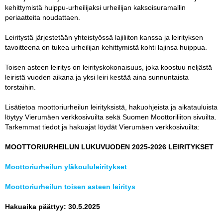
kehittymistä huippu-urheilijaksi urheilijan kaksoisuramallin
periaatteita noudattaen.
Leiritystä järjestetään yhteistyössä lajiliiton kanssa ja leirityksen
tavoitteena on tukea urheilijan kehittymistä kohti lajinsa huippua.
Toisen asteen leiritys on leirityskokonaisuus, joka koostuu neljästä
leiristä vuoden aikana ja yksi leiri kestää aina sunnuntaista
torstaihin.
Lisätietoa moottoriurheilun leirityksistä, hakuohjeista ja aikatauluista
löytyy Vierumäen verkkosivuilta sekä Suomen Moottoriliiton sivuilta.
Tarkemmat tiedot ja hakuajat löydät Vierumäen verkkosivuilta:
MOOTTORIURHEILUN LUKUVUODEN 2025-2026 LEIRITYKSET
Moottoriurheilun yläkoululeiritykset
Moottoriurheilun toisen asteen leiritys
Hakuaika päättyy: 30.5.2025