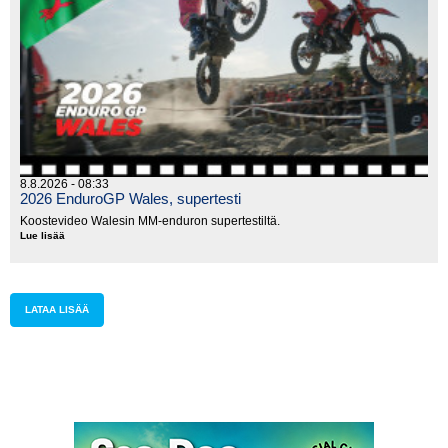
8.8.2026 - 08:33
2026 EnduroGP Wales, supertesti
Koostevideo Walesin MM-enduron supertestiltä.
Lue lisää
2026
EnduroGP
Wales,
supertesti
LATAA LISÄÄ