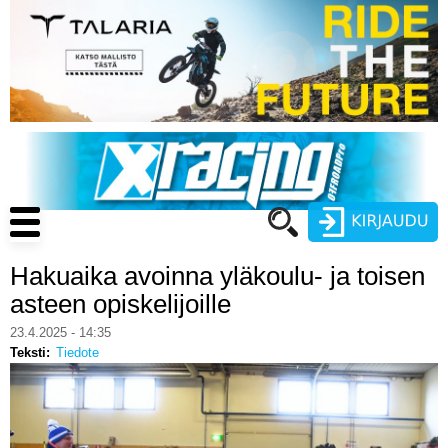
Hyppää
pääsisältöön
Main
navigation
Hakuaika avoinna yläkoulu- ja toisen
Käyttäjätunnus
asteen opiskelijoille
Salasana
23.4.2025 - 14:35
ENDURO
Teksti
Tiedote
MOTOCROSS
CROSS COUNTRY
Luo uusi käyttäjätili