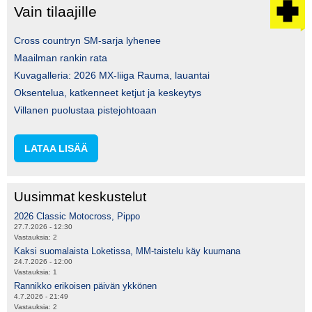
Vain tilaajille
Cross countryn SM-sarja lyhenee
Maailman rankin rata
Kuvagalleria: 2026 MX-liiga Rauma, lauantai
Oksentelua, katkenneet ketjut ja keskeytys
Villanen puolustaa pistejohtoaan
LATAA LISÄÄ
Uusimmat keskustelut
2026 Classic Motocross, Pippo
27.7.2026 - 12:30
Vastauksia:
2
Kaksi suomalaista Loketissa, MM-taistelu käy kuumana
24.7.2026 - 12:00
Vastauksia:
1
Rannikko erikoisen päivän ykkönen
4.7.2026 - 21:49
Vastauksia:
2