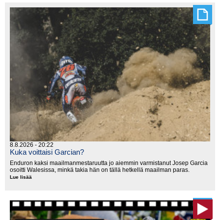
osannut
odottaakaan"
8.8.2026 - 20:22
Kuka voittaisi Garcian?
Enduron kaksi maailmanmestaruutta jo aiemmin varmistanut Josep Garcia
osoitti Walesissa, minkä takia hän on tällä hetkellä maailman paras.
Lue lisää
Kuka
voittaisi
Garcian?