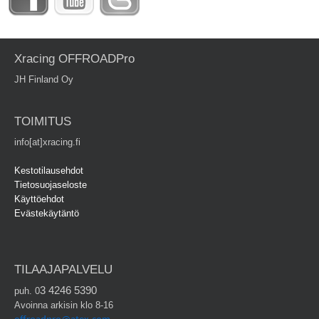
Xracing OFFROADPro
JH Finland Oy
TOIMITUS
info[at]xracing.fi
Kestotilausehdot
Tietosuojaseloste
Käyttöehdot
Evästekäytäntö
TILAAJAPALVELU
3 4246 5390
puh. 0
Avoinna arkisin klo 8-16