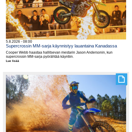
5.8.2026 - 08:00
Supercrossin MM-sarja käynnistyy lauantaina Kanadassa
Cooper Webb haastaa hallitsevan mestarin Jason Andersonin, kun
supercrossin MM-sarja pyörähtää käyntiin.
Lue lisää
Supercrossin
MM-
sarja
käynnistyy
lauantaina
Kanadassa