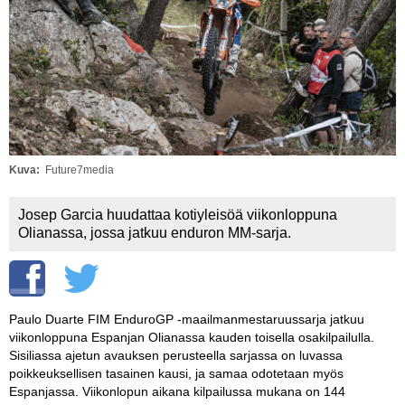
Vaihda salasana
MUUT LAJIT
YLEISTÄ ALALTA
LUE DIGILEHDET
ASIAKASPALVELU JA
OHJEET
Kuva
Future7media
MEDIATIEDOT
Josep Garcia huudattaa kotiyleisöä viikonloppuna
Olianassa, jossa jatkuu enduron MM-sarja.
YHTEYSTIEDOT
Paulo Duarte FIM EnduroGP -maailmanmestaruussarja jatkuu
viikonloppuna Espanjan Olianassa kauden toisella osakilpailulla.
Sisiliassa ajetun avauksen perusteella sarjassa on luvassa
poikkeuksellisen tasainen kausi, ja samaa odotetaan myös
Espanjassa. Viikonlopun aikana kilpailussa mukana on 144