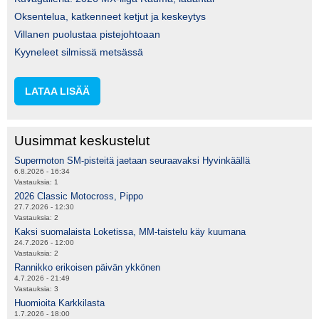
Oksentelua, katkenneet ketjut ja keskeytys
Villanen puolustaa pistejohtoaan
Kyyneleet silmissä metsässä
LATAA LISÄÄ
Uusimmat keskustelut
Supermoton SM-pisteitä jaetaan seuraavaksi Hyvinkäällä
6.8.2026 - 16:34
Vastauksia:
1
2026 Classic Motocross, Pippo
27.7.2026 - 12:30
Vastauksia:
2
Kaksi suomalaista Loketissa, MM-taistelu käy kuumana
24.7.2026 - 12:00
Vastauksia:
2
Rannikko erikoisen päivän ykkönen
4.7.2026 - 21:49
Vastauksia:
3
Huomioita Karkkilasta
1.7.2026 - 18:00