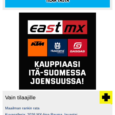
Vain tilaajille
Maailman rankin rata
Kuvagalleria: 2026 MX-liiga Rauma, lauantai