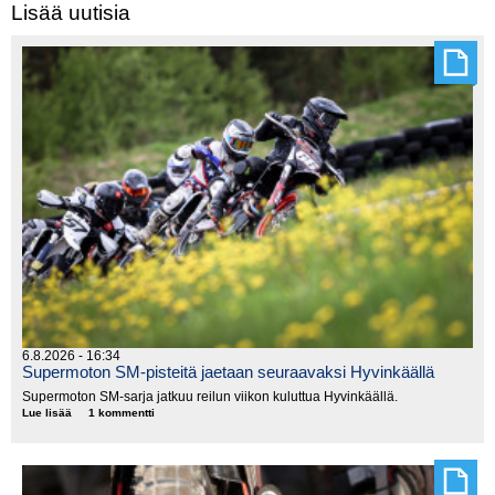
Lisää uutisia
6.8.2026 - 16:34
Supermoton SM-pisteitä jaetaan seuraavaksi Hyvinkäällä
Supermoton SM-sarja jatkuu reilun viikon kuluttua Hyvinkäällä.
Lue lisää
Supermoton
1 kommentti
SM-
pisteitä
jaetaan
seuraavaksi
Hyvinkäällä