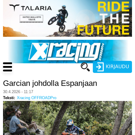
Hyppää
pääsisältöön
Main
navigation
Garcian johdolla Espanjaan
Käyttäjätunnus
30.4.2026 - 11:17
Teksti
Xracing OFFROADPro
Salasana
ENDURO
MOTOCROSS
CROSS COUNTRY
Luo uusi käyttäjätili