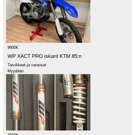
9800€
WP XACT PRO iskarit KTM 85:n
Tarvikkeet ja varaosat
Myydään