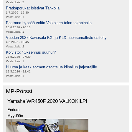
Vastauksia:
2
Prätkäporukat loistivat Tahkolla
1.7.2026 - 12:30
Vastauksia:
1
Pastrana hyppää voltin Valkoisen talon takapihalla
10.6.2026 - 20:13
Vastauksia:
1
Vuoden 2027 Kawasaki KX- ja KLX-nuorisomallisto esitelty
4.6.2026 - 08:45
Vastauksia:
2
Koivisto: "Oksennus suuhun"
27.5.2026 - 07:30
Vastauksia:
1
Huutoa ja keskisormen osoittelua kilpailun järjestäjille
12.5.2026 - 12:42
Vastauksia:
1
MP-Pörssi
Yamaha WR450F 2020 VALKOKILPI
Enduro
Myydään