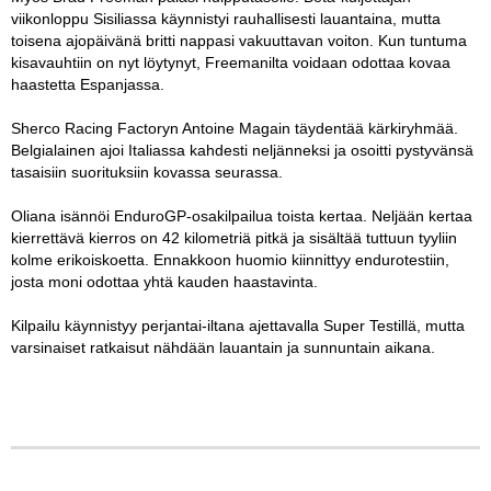
viikonloppu Sisiliassa käynnistyi rauhallisesti lauantaina, mutta
toisena ajopäivänä britti nappasi vakuuttavan voiton. Kun tuntuma
kisavauhtiin on nyt löytynyt, Freemanilta voidaan odottaa kovaa
haastetta Espanjassa.
Sherco Racing Factoryn Antoine Magain täydentää kärkiryhmää.
Belgialainen ajoi Italiassa kahdesti neljänneksi ja osoitti pystyvänsä
tasaisiin suorituksiin kovassa seurassa.
Oliana isännöi EnduroGP-osakilpailua toista kertaa. Neljään kertaa
kierrettävä kierros on 42 kilometriä pitkä ja sisältää tuttuun tyyliin
kolme erikoiskoetta. Ennakkoon huomio kiinnittyy endurotestiin,
josta moni odottaa yhtä kauden haastavinta.
Kilpailu käynnistyy perjantai-iltana ajettavalla Super Testillä, mutta
varsinaiset ratkaisut nähdään lauantain ja sunnuntain aikana.