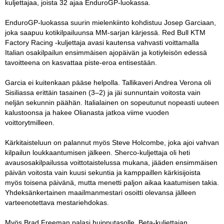
kuljettajaa, joista 32 ajaa EnduroGP-luokassa.
EnduroGP-luokassa suurin mielenkiinto kohdistuu Josep Garciaan,
joka saapuu kotikilpailuunsa MM-sarjan kärjessä. Red Bull KTM
Factory Racing -kuljettaja avasi kautensa vahvasti voittamalla
Italian osakilpailun ensimmäisen ajopäivän ja kotiyleisön edessä
tavoitteena on kasvattaa piste-eroa entisestään.
Garcia ei kuitenkaan pääse helpolla. Tallikaveri Andrea Verona oli
Sisiliassa erittäin tasainen (3–2) ja jäi sunnuntain voitosta vain
neljän sekunnin päähän. Italialainen on sopeutunut nopeasti uuteen
kalustoonsa ja hakee Olianasta jatkoa viime vuoden
voittorytmilleen.
Kärkitaisteluun on palannut myös Steve Holcombe, joka ajoi vahvan
kilpailun loukkaantumisen jälkeen. Sherco-kuljettaja oli heti
avausosakilpailussa voittotaistelussa mukana, jääden ensimmäisen
päivän voitosta vain kuusi sekuntia ja kamppaillen kärkisijoista
myös toisena päivänä, mutta menetti paljon aikaa kaatumisen takia.
Yhdeksänkertainen maailmanmestari osoitti olevansa jälleen
varteenotettava mestariehdokas.
Myös Brad Freeman palasi huipputasolle. Beta-kuljettajan