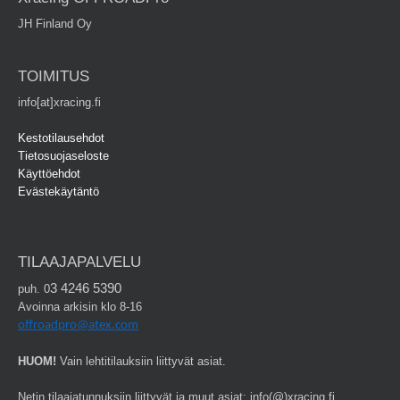
JH Finland Oy
TOIMITUS
info[at]xracing.fi
Kestotilausehdot
Tietosuojaseloste
Käyttöehdot
Evästekäytäntö
TILAAJAPALVELU
3 4246 5390
puh. 0
Avoinna arkisin klo 8-16
offroadpro@atex.com
HUOM!
Vain lehtitilauksiin liittyvät asiat.
Netin tilaajatunnuksiin liittyvät ja muut asiat: info(@)xracing.fi