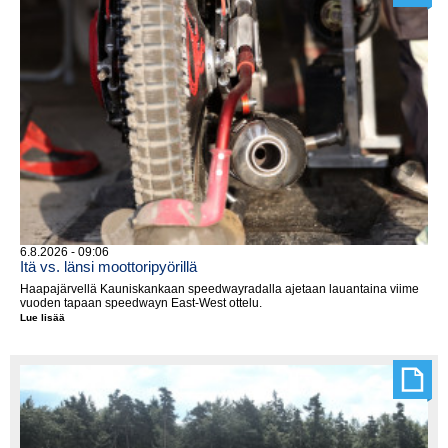
6.8.2026 - 09:06
Itä vs. länsi moottoripyörillä
Haapajärvellä Kauniskankaan speedwayradalla ajetaan lauantaina viime
vuoden tapaan speedwayn East-West ottelu.
Lue lisää
Itä
vs.
länsi
moottoripyörillä