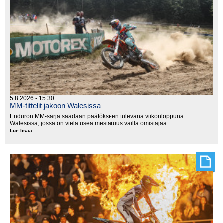
5.8.2026 - 15:30
MM-tittelit jakoon Walesissa
Enduron MM-sarja saadaan päätökseen tulevana viikonloppuna
Walesissa, jossa on vielä usea mestaruus vailla omistajaa.
Lue lisää
MM-
tittelit
jakoon
Walesissa