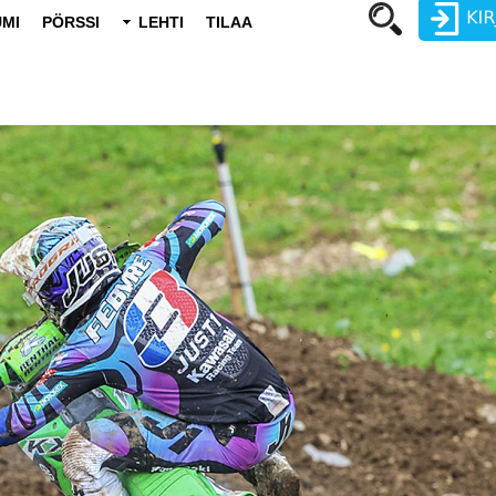
MI
PÖRSSI
LEHTI
TILAA
Käyttäjätunnus
Salasana
Luo uusi käyttäjätili
Vaihda salasana