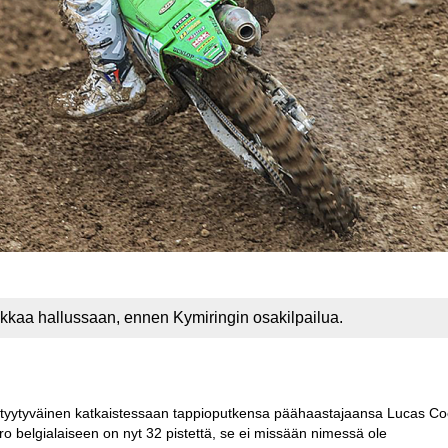
kaa hallussaan, ennen Kymiringin osakilpailua.
n tyytyväinen katkaistessaan tappioputkensa päähaastajaansa Lucas Co
ro belgialaiseen on nyt 32 pistettä, se ei missään nimessä ole