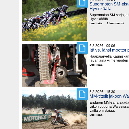
Supermoton SM-piste
Hyvinkäällä
Supermoton SM-sarja jatk
Hyvinkäällä.
Lue lisää
Supermoton
1 kommentti
SM-
pisteitä
jaetaan
seuraavaksi
Hyvinkäällä
6.8.2026 - 09:06
Itä vs. länsi moottorip
Haapajärvellä Kauniska
lauantaina viime vuoden
Lue lisää
Itä
vs.
länsi
moottoripyörillä
5.8.2026 - 15:30
MM-tittelit jakoon Wa
Enduron MM-sarja saada
viikonloppuna Walesissa,
vailla omistajaa.
Lue lisää
MM-
tittelit
jakoon
Walesissa