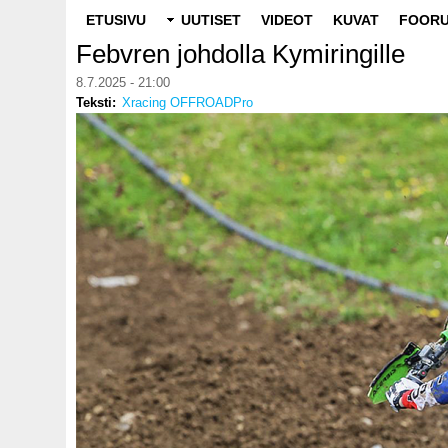
Main
ETUSIVU
UUTISET
VIDEOT
KUVAT
FOORU
navigation
Febvren johdolla Kymiringille
8.7.2025 - 21:00
Teksti
Xracing OFFROADPro