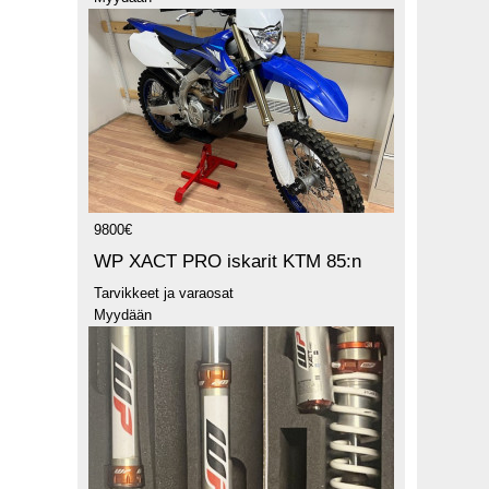
9800€
WP XACT PRO iskarit KTM 85:n
Tarvikkeet ja varaosat
Myydään