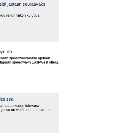
itä jaetaan seuraavaksi
uu reilun viikon kuluttua
yörillä
nkaan speedwayradalla ajetaan
 tapaan speedwayn East-West ottelu.
lesissa
an päätökseen tulevana
 jossa on vielä usea mestaruus