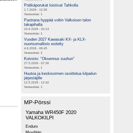
Prätkäporukat loistivat Tahkolla
1.7.2026 - 12:30
Vastauksia:
1
Pastrana hyppää voltin Valkoisen talon
takapihalla
10.6.2026 - 20:13
Vastauksia:
1
Vuoden 2027 Kawasaki KX- ja KLX-
nuorisomallisto esitelty
4.6.2026 - 08:45
Vastauksia:
2
Koivisto: "Oksennus suuhun"
27.5.2026 - 07:30
Vastauksia:
1
Huutoa ja keskisormen osoittelua kilpailun
järjestäjille
12.5.2026 - 12:42
Vastauksia:
1
MP-Pörssi
Yamaha WR450F 2020
VALKOKILPI
Enduro
Myydään