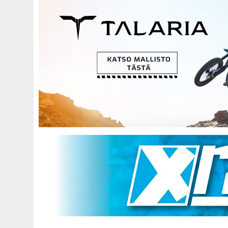
Hyppää
pääsisältöön