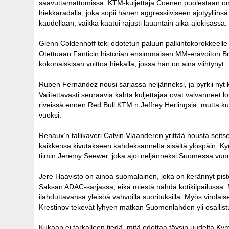
saavuttamattomissa. KTM-kuljettaja Coenen puolestaan on v
hiekkaradalla, joka sopii hänen aggressiiviseen ajotyyliin
kaudellaan, vaikka kaatui rajusti lauantain aika-ajokisassa.
Glenn Coldenhoff teki odotetun paluun palkintokorokkeelle M
Otettuaan Fanticin historian ensimmäisen MM-erävoiton Brit
kokonaiskisan voittoa hiekalla, jossa hän on aina viihtynyt.
Ruben Fernandez nousi sarjassa neljänneksi, ja pyrkii nyt 
Valitettavasti seuraavia kahta kuljettajaa ovat vaivanne
riveissä ennen Red Bull KTM:n Jeffrey Herlingsiä, mutta k
vuoksi.
Renaux’n tallikaveri Calvin Vlaanderen yrittää nousta seits
kaikkensa kivutakseen kahdeksannelta sisältä ylöspäin. K
tiimin Jeremy Seewer, joka ajoi neljänneksi Suomessa vuon
Jere Haavisto on ainoa suomalainen, joka on kerännyt pist
Saksan ADAC-sarjassa, eikä miestä nähdä kotikilpailussa. M
ilahduttavansa yleisöä vahvoilla suorituksilla. Myös virolaise
Krestinov tekevät lyhyen matkan Suomenlahden yli osallist
Kukaan ei tarkalleen tiedä, mitä odottaa täysin uudelta Ky