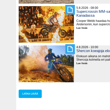
5.8.2026 - 08:00
Supercrossin MM-sar
Kanadassa
Cooper Webb haastaa hal
Andersonin, kun supercro
Lue lisää
Supercrossin
MM-
sarja
käynnistyy
lauantaina
Kanadassa
4.8.2026 - 10:00
Shercon koeajoja el
Elokuun aikana on mahd
Shercoja kolmella eri pa
Lue lisää
Shercon
koeajoja
elokuussa
LATAA LISÄÄ