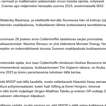
armasti jo malttamaton pääsemään eroon toisista sijoista, erityisesti
sä. Coenen ajoi neljänneksi Vantaalla vuonna 2023, ensimmäisellä MX2-
atterley Basinissa, ja edellisellä kerralla Suomessa hän oli kolmas (sij
annian osakilpailussa, hollantilainen lähtee luottavaisena tavoittelem
kuromaan 28 pisteen eroa Coldenhoffiin taistelussa sarjan pronssista.
et loukkaantumiset. Maxime Renaux on yhä viidentenä Monster Energy Y
umpikin on todennäköisesti sivussa Suomen osakilpailusta loukkaantum
emänneltä sijalta, kun taas Coldenhoffin tiimikaveri Andrea Bonacorsi t
ymmenentenä sarjassa, loukkaantuneen Tim Gajserin takana, on Aruba.i
na 2023 ja toivoo parantavansa tulostaan tällä kertaa.
eitä MXGP:ssä tällä kaudella, mutta valitettavasti Haavisto kisaa sama
uut pohjoismaalaiset, kuten Isak Gifting ja Kevin Horgmo, toivovat
t villin kortin kuljettajat Jörgen-Matthias Talviku ja entinen GP-voittaja 
uakseen viikonlopun kilpailuun.
miRingin radalta, mutta varmaa on, että MXGP:n eliitti antaa kaikkensa 