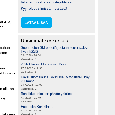
Villanen puolustaa pistejohtoaan
Kyyneleet silmissä metsässä
at 4–3).
LATAA LISÄÄ
aan
Uusimmat keskustelut
amahan
Supermoton SM-pisteitä jaetaan seuraavaksi
Hyvinkäällä
isten
6.8.2026 - 16:34
Vastauksia:
1
2026 Classic Motocross, Pippo
ekee
27.7.2026 - 12:30
Vastauksia:
2
t Ducati -
Kaksi suomalaista Loketissa, MM-taistelu käy
kuumana
24.7.2026 - 12:00
an aikaan
Vastauksia:
2
Rannikko erikoisen päivän ykkönen
4.7.2026 - 21:49
Gert
Vastauksia:
3
Huomioita Karkkilasta
1.7.2026 - 18:00
tullakseen
Vastauksia:
2