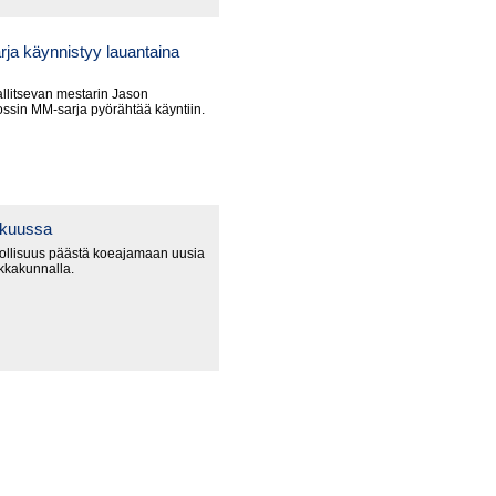
ja käynnistyy lauantaina
litsevan mestarin Jason
ssin MM-sarja pyörähtää käyntiin.
okuussa
ollisuus päästä koeajamaan uusia
ikkakunnalla.