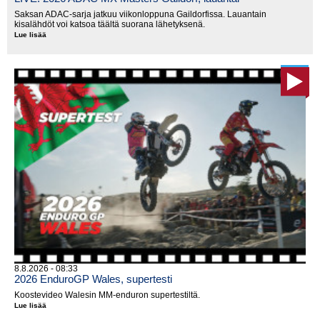
Saksan ADAC-sarja jatkuu viikonloppuna Gaildorfissa. Lauantain
kisalähdöt voi katsoa täältä suorana lähetyksenä.
Lue lisää
LIVE:
2026
ADAC
MX
Masters
Gaildorf,
lauantai
8.8.2026 - 08:33
2026 EnduroGP Wales, supertesti
Koostevideo Walesin MM-enduron supertestiltä.
Lue lisää
2026
EnduroGP