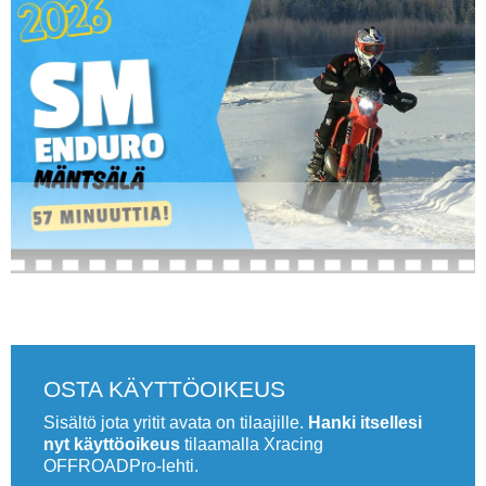
Vaihda salasana
MUUT LAJIT
YLEISTÄ ALALTA
LUE DIGILEHDET
ASIAKASPALVELU JA
OHJEET
MEDIATIEDOT
YHTEYSTIEDOT
.
OSTA KÄYTTÖOIKEUS
Sisältö jota yritit avata on tilaajille.
Hanki itsellesi
nyt käyttöoikeus
tilaamalla Xracing
OFFROADPro-lehti.