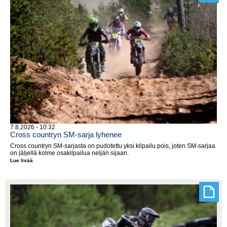
7.8.2026 - 10:32
Cross countryn SM-sarja lyhenee
Cross countryn SM-sarjasta on pudotettu yksi kilpailu pois, joten SM-sarjaa
on jäljellä kolme osakilpailua neljän sijaan.
Lue lisää
Cross
countryn
SM-
sarja
lyhenee