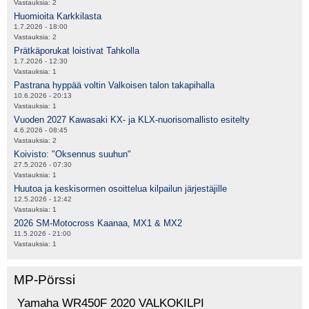
Vastauksia:
2
Huomioita Karkkilasta
1.7.2026 - 18:00
Vastauksia:
2
Prätkäporukat loistivat Tahkolla
1.7.2026 - 12:30
Vastauksia:
1
Pastrana hyppää voltin Valkoisen talon takapihalla
10.6.2026 - 20:13
Vastauksia:
1
Vuoden 2027 Kawasaki KX- ja KLX-nuorisomallisto esitelty
4.6.2026 - 08:45
Vastauksia:
2
Koivisto: "Oksennus suuhun"
27.5.2026 - 07:30
Vastauksia:
1
Huutoa ja keskisormen osoittelua kilpailun järjestäjille
12.5.2026 - 12:42
Vastauksia:
1
2026 SM-Motocross Kaanaa, MX1 & MX2
11.5.2026 - 21:00
Vastauksia:
1
MP-Pörssi
Yamaha WR450F 2020 VALKOKILPI