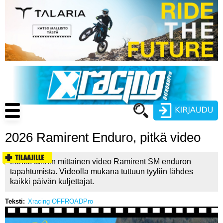
Hyppää
pääsisältöön
Main
navigation
2026 Ramirent Enduro, pitkä video
Käyttäjätunnus
Lähes tunnin mittainen video Ramirent SM enduron
Salasana
tapahtumista. Videolla mukana tuttuun tyyliin lähdes
ENDURO
kaikki päivän kuljettajat.
MOTOCROSS
Teksti
Xracing OFFROADPro
CROSS COUNTRY
Luo uusi käyttäjätili