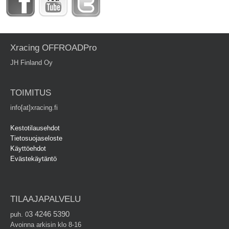
Xracing OFFROADPro
JH Finland Oy
TOIMITUS
info[at]xracing.fi
Kestotilausehdot
Tietosuojaseloste
Käyttöehdot
Evästekäytäntö
TILAAJAPALVELU
3 4246 5390
puh. 0
Avoinna arkisin klo 8-16