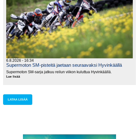
6.8.2026 - 16:34
Supermoton SM-pisteitä jaetaan seuraavaksi Hyvinkäällä
Supermoton SM-sarja jatkuu reilun viikon kuluttua Hyvinkäällä.
Lue lisää
Supermoton
SM-
pisteitä
jaetaan
seuraavaksi
Hyvinkäällä
LATAA LISÄÄ