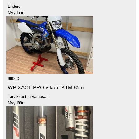
Enduro
Myydään
9800€
WP XACT PRO iskarit KTM 85:n
Tarvikkeet ja varaosat
Myydään