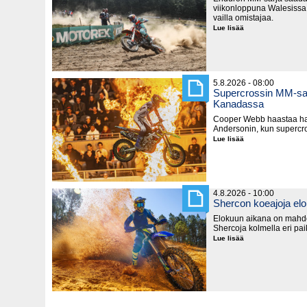
viikonloppuna Walesissa,
vailla omistajaa.
Lue lisää
MM-
tittelit
jakoon
Walesissa
5.8.2026 - 08:00
Supercrossin MM-sar
Kanadassa
Cooper Webb haastaa hal
Andersonin, kun supercro
Lue lisää
Supercrossin
MM-
sarja
käynnistyy
lauantaina
Kanadassa
4.8.2026 - 10:00
Shercon koeajoja el
Elokuun aikana on mahd
Shercoja kolmella eri pa
Lue lisää
Shercon
koeajoja
elokuussa