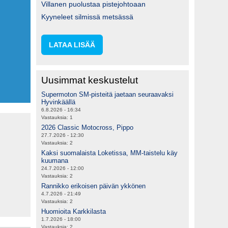
Villanen puolustaa pistejohtoaan
Kyyneleet silmissä metsässä
LATAA LISÄÄ
Uusimmat keskustelut
Supermoton SM-pisteitä jaetaan seuraavaksi
Hyvinkäällä
6.8.2026 - 16:34
Vastauksia:
1
2026 Classic Motocross, Pippo
27.7.2026 - 12:30
Vastauksia:
2
Kaksi suomalaista Loketissa, MM-taistelu käy
kuumana
24.7.2026 - 12:00
Vastauksia:
2
Rannikko erikoisen päivän ykkönen
4.7.2026 - 21:49
Vastauksia:
2
Huomioita Karkkilasta
1.7.2026 - 18:00
Vastauksia:
2