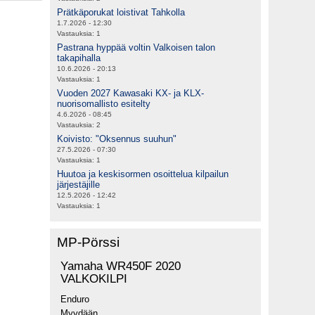
Prätkäporukat loistivat Tahkolla
1.7.2026 - 12:30
Vastauksia:
1
Pastrana hyppää voltin Valkoisen talon
takapihalla
10.6.2026 - 20:13
Vastauksia:
1
Vuoden 2027 Kawasaki KX- ja KLX-
nuorisomallisto esitelty
4.6.2026 - 08:45
Vastauksia:
2
Koivisto: "Oksennus suuhun"
27.5.2026 - 07:30
Vastauksia:
1
Huutoa ja keskisormen osoittelua kilpailun
järjestäjille
12.5.2026 - 12:42
Vastauksia:
1
MP-Pörssi
Yamaha WR450F 2020
VALKOKILPI
Enduro
Myydään