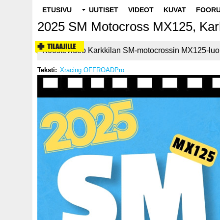
Main
ETUSIVU
UUTISET
VIDEOT
KUVAT
FOORU
navigation
2025 SM Motocross MX125, Kark
Koostevideo Karkkilan SM-motocrossin MX125-luo
Teksti
Xracing OFFROADPro