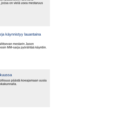
 jossa on vielä usea mestaruus
ja käynnistyy lauantaina
litsevan mestarin Jason
ssin MM-sarja pyörähtää käyntiin.
okuussa
ollisuus päästä koeajamaan uusia
ikkakunnalla.