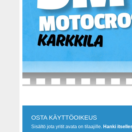
.
OSTA KÄYTTÖOIKEUS
Sisältö jota yritit avata on tilaajille.
Hanki itselle