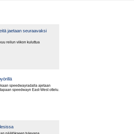
itä jaetaan seuraavaksi
uu reilun viikon kuluttua
yörillä
nkaan speedwayradalla ajetaan
 tapaan speedwayn East-West ottelu.
lesissa
an päätökseen tulevana