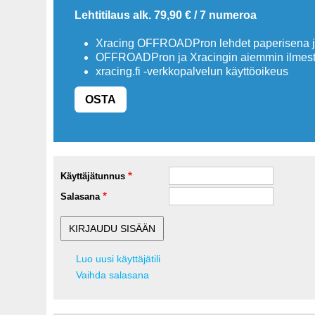
Lehtitilaus alk. 79,90 € / 7 numeroa
Xracing OFFROADPron lehdet paperisena ja
OFFROADPron ja Xracingin aiemmin ilmesty
xracing.fi -verkkopalvelun käyttöoikeus
OSTA
Käyttäjätunnus
Salasana
Luo uusi käyttäjätili
Vaihda salasana