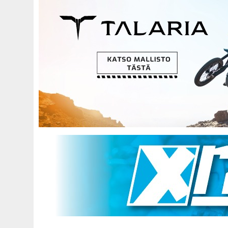
Hyppää
pääsisältöön