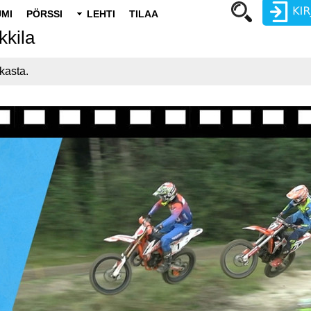
MI
PÖRSSI
LEHTI
TILAA
kila
Käyttäjätunnus
kasta.
Salasana
Luo uusi käyttäjätili
Vaihda salasana