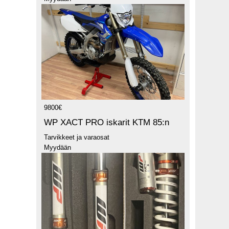
9800€
WP XACT PRO iskarit KTM 85:n
Tarvikkeet ja varaosat
Myydään