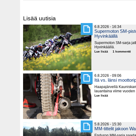
Lisää uutisia
6.8.2026 - 16:34
Supermoton SM-piste
Hyvinkäällä
Supermoton SM-sarja jatk
Hyvinkäällä.
Lue lisää
Supermoton
1 kommentti
SM-
pisteitä
jaetaan
seuraavaksi
Hyvinkäällä
6.8.2026 - 09:06
Itä vs. länsi moottorip
Haapajärvellä Kauniska
lauantaina viime vuoden
Lue lisää
Itä
vs.
länsi
moottoripyörillä
5.8.2026 - 15:30
MM-tittelit jakoon Wa
Enduron MM-sarja saada