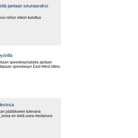
itä jaetaan seuraavaksi
uu reilun viikon kuluttua
yörillä
nkaan speedwayradalla ajetaan
 tapaan speedwayn East-West ottelu.
lesissa
an päätökseen tulevana
 jossa on vielä usea mestaruus