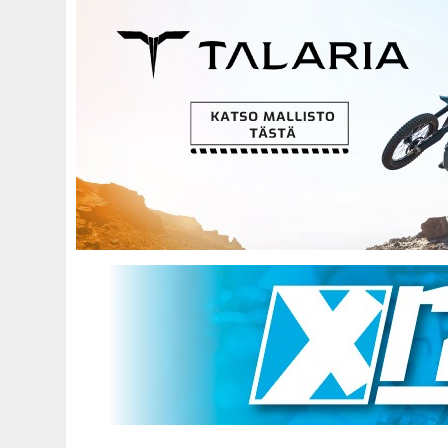
Hyppää
pääsisältöön