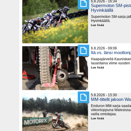
6.8.2026 - 16:34
Supermoton SM-piste
Hyvinkäällä
Supermoton SM-sarja jatk
Hyvinkäällä.
Lue lisää
Supermoton
SM-
pisteitä
jaetaan
seuraavaksi
Hyvinkäällä
6.8.2026 - 09:06
Itä vs. länsi moottorip
Haapajärvellä Kauniska
lauantaina viime vuoden
Lue lisää
Itä
vs.
länsi
moottoripyörillä
5.8.2026 - 15:30
MM-tittelit jakoon Wa
Enduron MM-sarja saada
viikonloppuna Walesissa,
vailla omistajaa.
Lue lisää
MM-
tittelit
jakoon
Walesissa