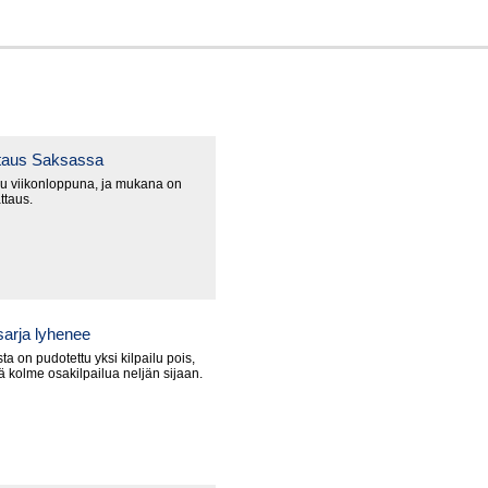
ttaus Saksassa
u viikonloppuna, ja mukana on
ttaus.
arja lyhenee
a on pudotettu yksi kilpailu pois,
lä kolme osakilpailua neljän sijaan.