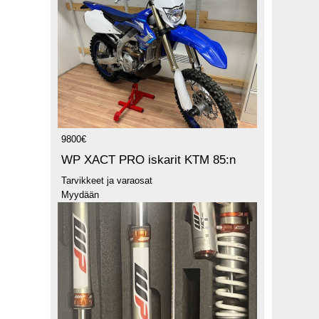
9800€
WP XACT PRO iskarit KTM 85:n
Tarvikkeet ja varaosat
Myydään