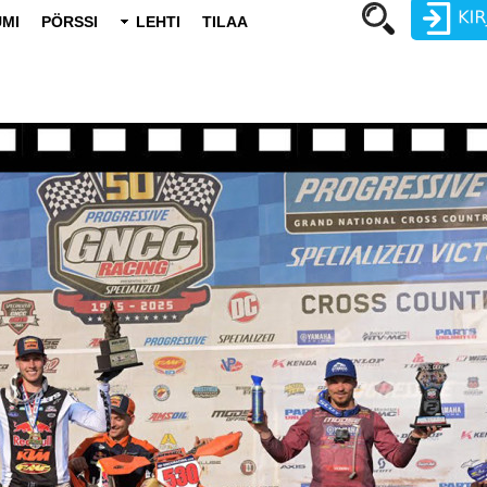
MI
PÖRSSI
LEHTI
TILAA
Käyttäjätunnus
Salasana
Luo uusi käyttäjätili
Vaihda salasana