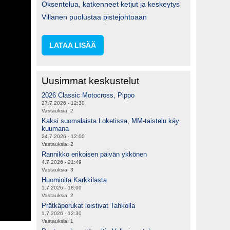
Oksentelua, katkenneet ketjut ja keskeytys
Villanen puolustaa pistejohtoaan
LATAA LISÄÄ
Uusimmat keskustelut
2026 Classic Motocross, Pippo
27.7.2026 - 12:30
Vastauksia:
2
Kaksi suomalaista Loketissa, MM-taistelu käy
kuumana
24.7.2026 - 12:00
Vastauksia:
2
Rannikko erikoisen päivän ykkönen
4.7.2026 - 21:49
Vastauksia:
3
Huomioita Karkkilasta
1.7.2026 - 18:00
Vastauksia:
2
Prätkäporukat loistivat Tahkolla
1.7.2026 - 12:30
Vastauksia:
1