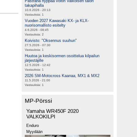
Pastrana hyppää voltin Valkoisen talon
takapihalla
10.6.2026 - 20:13
Vastauksia:
1
Vuoden 2027 Kawasaki KX- ja KLX-
nuorisomallisto esitelty
4.6.2026 - 08:45
Vastauksia:
2
Koivisto: "Oksennus suuhun"
27.5.2026 - 07:30
Vastauksia:
1
Huutoa ja keskisormen osoittelua kilpailun
järjestäjille
12.5.2026 - 12:42
Vastauksia:
1
2026 SM-Motocross Kaanaa, MX1 & MX2
11.5.2026 - 21:00
Vastauksia:
1
MP-Pörssi
Yamaha WR450F 2020
VALKOKILPI
Enduro
Myydään