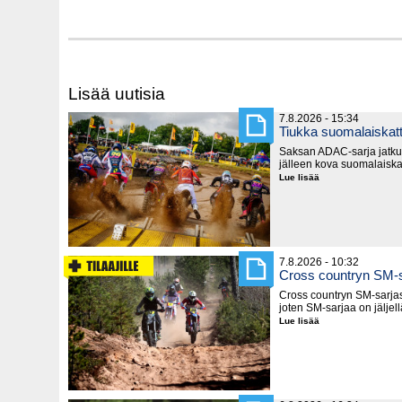
Lisää uutisia
7.8.2026 - 15:34
Tiukka suomalaiska
Saksan ADAC-sarja jatku
jälleen kova suomalaiska
Lue lisää
Tiukka
suomalaiskattaus
Saksassa
7.8.2026 - 10:32
Cross countryn SM-s
Cross countryn SM-sarjast
joten SM-sarjaa on jäljel
Lue lisää
Cross
countryn
SM-
sarja
lyhenee