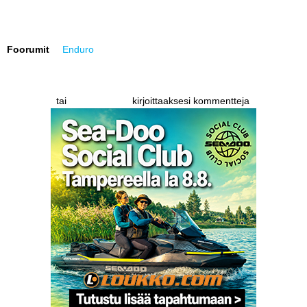
Vaihda salasana
MUUT LAJIT
YLEISTÄ ALALTA
Foorumit
Enduro
LUE DIGILEHDET
tai
kirjoittaaksesi kommentteja
Kirjaudu
rekisteröidy
ASIAKASPALVELU JA
OHJEET
MEDIATIEDOT
YHTEYSTIEDOT