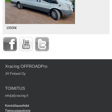
10500€
Xracing OFFROADPro
JH Finland Oy
TOIMITUS
info[at]xracing.fi
Kestotilausehdot
Tietosuojaseloste