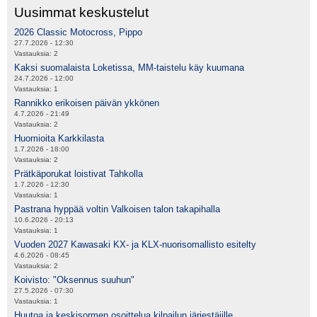
Uusimmat keskustelut
2026 Classic Motocross, Pippo
27.7.2026 - 12:30
Vastauksia:
2
Kaksi suomalaista Loketissa, MM-taistelu käy kuumana
24.7.2026 - 12:00
Vastauksia:
1
Rannikko erikoisen päivän ykkönen
4.7.2026 - 21:49
Vastauksia:
2
Huomioita Karkkilasta
1.7.2026 - 18:00
Vastauksia:
2
Prätkäporukat loistivat Tahkolla
1.7.2026 - 12:30
Vastauksia:
1
Pastrana hyppää voltin Valkoisen talon takapihalla
10.6.2026 - 20:13
Vastauksia:
1
Vuoden 2027 Kawasaki KX- ja KLX-nuorisomallisto esitelty
4.6.2026 - 08:45
Vastauksia:
2
Koivisto: "Oksennus suuhun"
27.5.2026 - 07:30
Vastauksia:
1
Huutoa ja keskisormen osoittelua kilpailun järjestäjille