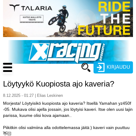
Hyppää
pääsisältöön
Main
navigation
Löytyykö Kuopiosta ajo kaveria?
Käyttäjätunnus
8.12.2025 - 01:27 | Elias Leskinen
Salasana
Morjesta! Löytyisikö kuopiosta ajo kaveria? Itsellä Yamahan yz450f
ENDURO
-05. Mukava olisi ajella jossain, jos löytyisi kaveri. Itse olen uusi lajin
parissa, kuume olisi kova ajamaan..
MOTOCROSS
Piikitkin olisi valmiina alla odottelemassa jäitä:) kaveri vain puuttuu
CROSS COUNTRY
Luo uusi käyttäjätili
👋🏻