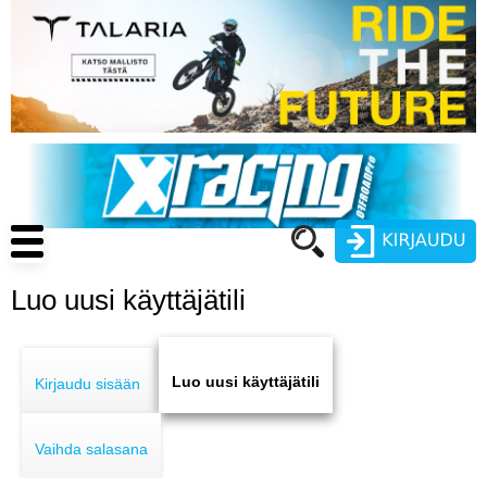
Hyppää
pääsisältöön
Main
navigation
Luo uusi käyttäjätili
Käyttäjätunnus
Primary
Salasana
ENDURO
tabs
Luo uusi käyttäjätili
Kirjaudu sisään
MOTOCROSS
Vaihda salasana
CROSS COUNTRY
Luo uusi käyttäjätili