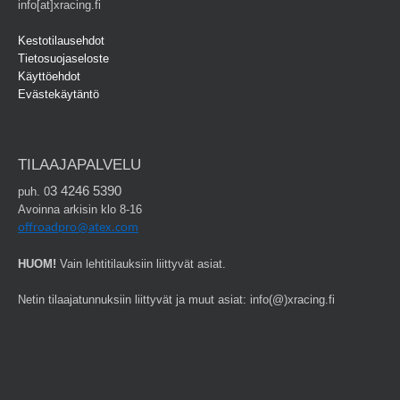
info[at]xracing.fi
Kestotilausehdot
Tietosuojaseloste
Käyttöehdot
Evästekäytäntö
TILAAJAPALVELU
3 4246 5390
puh. 0
Avoinna arkisin klo 8-16
offroadpro@atex.com
HUOM!
Vain lehtitilauksiin liittyvät asiat.
Netin tilaajatunnuksiin liittyvät ja muut asiat: info(@)xracing.fi