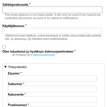
Vaihda salasana
Sähköpostiosoite
MUUT LAJIT
The email address is not made public. It will only be used if you need to be
YLEISTÄ ALALTA
contacted about your account or for opted-in notifications.
Käyttäjätunnus
LUE DIGILEHDET
Välilyönnit ovat sallittuja; erikoismerkkejä ei sallita lukuunottamatta pisteitä,
väli- ja alaviivoja, @-merkkiä sekä heittomerkkiä.
ASIAKASPALVELU JA
OHJEET
Olen tutustunut ja hyväksyn tietosuojaselosteen
MEDIATIEDOT
JH Finland Oy:n
tietosuojaseloste
YHTEYSTIEDOT
Yhteystiedot
Etunimi
Sukunimi
Katuosoite
Postinumero