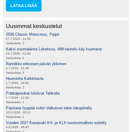
LATAA LISÄÄ
Uusimmat keskustelut
2026 Classic Motocross, Pippo
27.7.2026 - 12:30
Vastauksia:
2
Kaksi suomalaista Loketissa, MM-taistelu käy kuumana
24.7.2026 - 12:00
Vastauksia:
2
Rannikko erikoisen päivän ykkönen
4.7.2026 - 21:49
Vastauksia:
3
Huomioita Karkkilasta
1.7.2026 - 18:00
Vastauksia:
2
Prätkäporukat loistivat Tahkolla
1.7.2026 - 12:30
Vastauksia:
1
Pastrana hyppää voltin Valkoisen talon takapihalla
10.6.2026 - 20:13
Vastauksia:
1
Vuoden 2027 Kawasaki KX- ja KLX-nuorisomallisto esitelty
4.6.2026 - 08:45
Vastauksia:
2