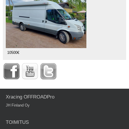
10500€
Xracing OFFROADPro
JH Finland Oy
TOIMITUS