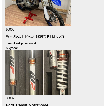
9800€
WP XACT PRO iskarit KTM 85:n
Tarvikkeet ja varaosat
Myydään
3000€
Ford Transit Motorhome