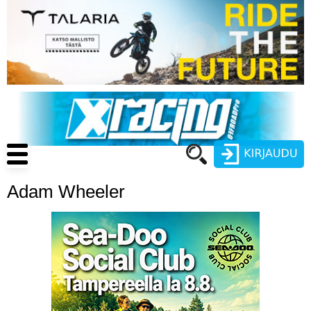
Hyppää
pääsisältöön
Main
navigation
Adam Wheeler
Käyttäjätunnus
Salasana
ENDURO
MOTOCROSS
CROSS COUNTRY
Luo uusi käyttäjätili