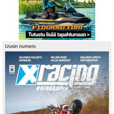
Vaihda salasana
MUUT LAJIT
YLEISTÄ ALALTA
LUE DIGILEHDET
ASIAKASPALVELU JA
Uusin numero
OHJEET
MEDIATIEDOT
YHTEYSTIEDOT