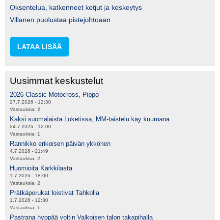
Oksentelua, katkenneet ketjut ja keskeytys
Villanen puolustaa pistejohtoaan
LATAA LISÄÄ
Uusimmat keskustelut
2026 Classic Motocross, Pippo
27.7.2026 - 12:30
Vastauksia:
2
Kaksi suomalaista Loketissa, MM-taistelu käy kuumana
24.7.2026 - 12:00
Vastauksia:
1
Rannikko erikoisen päivän ykkönen
4.7.2026 - 21:49
Vastauksia:
2
Huomioita Karkkilasta
1.7.2026 - 18:00
Vastauksia:
2
Prätkäporukat loistivat Tahkolla
1.7.2026 - 12:30
Vastauksia:
1
Pastrana hyppää voltin Valkoisen talon takapihalla