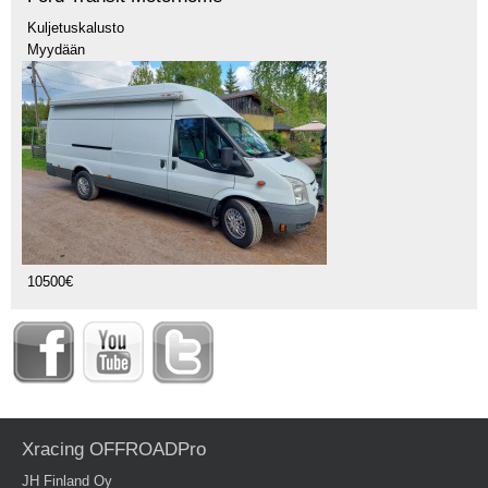
Kuljetuskalusto
Myydään
10500€
Xracing OFFROADPro
JH Finland Oy