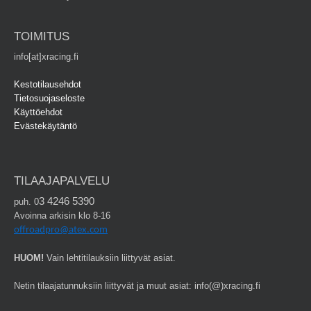
TOIMITUS
info[at]xracing.fi
Kestotilausehdot
Tietosuojaseloste
Käyttöehdot
Evästekäytäntö
TILAAJAPALVELU
3 4246 5390
puh. 0
Avoinna arkisin klo 8-16
offroadpro@atex.com
HUOM!
Vain lehtitilauksiin liittyvät asiat.
Netin tilaajatunnuksiin liittyvät ja muut asiat: info(@)xracing.fi