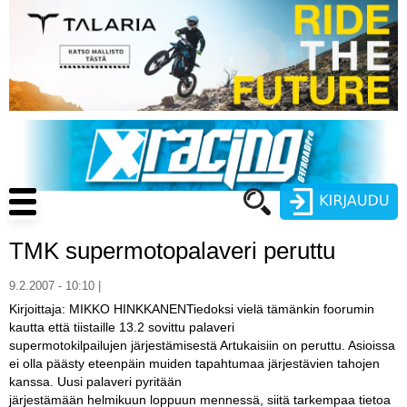
Hyppää
pääsisältöön
Main
navigation
TMK supermotopalaveri peruttu
Käyttäjätunnus
9.2.2007 - 10:10 |
Salasana
Kirjoittaja: MIKKO HINKKANENTiedoksi vielä tämänkin foorumin
ENDURO
kautta että tiistaille 13.2 sovittu palaveri
supermotokilpailujen järjestämisestä Artukaisiin on peruttu. Asioissa
MOTOCROSS
ei olla päästy eteenpäin muiden tapahtumaa järjestävien tahojen
kanssa. Uusi palaveri pyritään
CROSS COUNTRY
Luo uusi käyttäjätili
järjestämään helmikuun loppuun mennessä, siitä tarkempaa tietoa