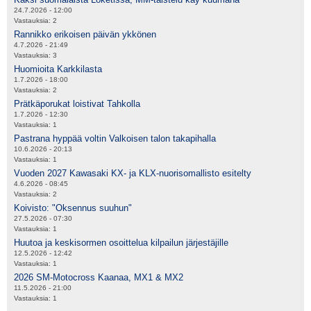
24.7.2026 - 12:00
Vastauksia:
2
Rannikko erikoisen päivän ykkönen
4.7.2026 - 21:49
Vastauksia:
3
Huomioita Karkkilasta
1.7.2026 - 18:00
Vastauksia:
2
Prätkäporukat loistivat Tahkolla
1.7.2026 - 12:30
Vastauksia:
1
Pastrana hyppää voltin Valkoisen talon takapihalla
10.6.2026 - 20:13
Vastauksia:
1
Vuoden 2027 Kawasaki KX- ja KLX-nuorisomallisto esitelty
4.6.2026 - 08:45
Vastauksia:
2
Koivisto: "Oksennus suuhun"
27.5.2026 - 07:30
Vastauksia:
1
Huutoa ja keskisormen osoittelua kilpailun järjestäjille
12.5.2026 - 12:42
Vastauksia:
1
2026 SM-Motocross Kaanaa, MX1 & MX2
11.5.2026 - 21:00
Vastauksia:
1