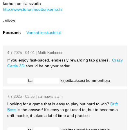
kerhon omilla sivuilla:
Vaihda salasana
MUUT LAJIT
http://www.turunmoottorikerho.fi/
YLEISTÄ ALALTA
-Mikko
Foorumit
Vanhat keskustelut
LUE DIGILEHDET
ASIAKASPALVELU JA
4.7.2025 - 04:04 | Matti Korhonen
OHJEET
If you enjoy fast-paced, endlessly rewarding tap games,
Crazy
Cattle 3D
should be on your radar.
MEDIATIEDOT
YHTEYSTIEDOT
tai
kirjoittaaksesi kommentteja
Kirjaudu
rekisteröidy
7.7.2025 - 03:55 | salmawis salm
Looking for a game that is easy to play but hard to win?
Drift
Boss
is the answer! It's easy to get used to, but to become a
drift master, it takes a lot of time and practice.
tai
kirjoittaaksesi kommentteja