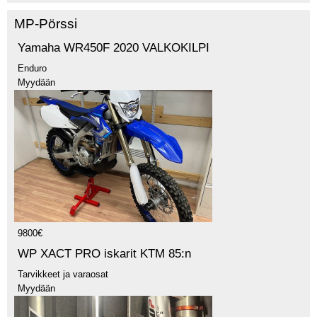
MP-Pörssi
Yamaha WR450F 2020 VALKOKILPI
Enduro
Myydään
9800€
WP XACT PRO iskarit KTM 85:n
Tarvikkeet ja varaosat
Myydään