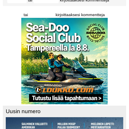
Kirjaudu
rekisteröidy
tai
kirjoittaaksesi kommentteja
Kirjaudu
rekisteröidy
Uusin numero