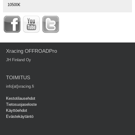
10500€
Xracing OFFROADPro
JH Finland Oy
TOIMITUS
info[at]xracing.fi
Kestotilausehdot
Tietosuojaseloste
Käyttöehdot
Evästekäytäntö