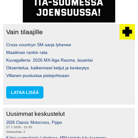
Vain tilaajille
Cross countryn SM-sarja lyhenee
Maailman rankin rata
Kuvagalleria: 2026 MX-liiga Rauma, lauantai
Oksentelua, katkenneet ketjut ja keskeytys
Villanen puolustaa pistejohtoaan
LATAA LISÄÄ
Uusimmat keskustelut
2026 Classic Motocross, Pippo
27.7.2026 - 12:30
Vastauksia:
2
Kaksi suomalaista Loketissa, MM-taistelu käy kuumana