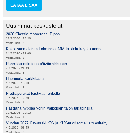
LATAA LISÄÄ
Uusimmat keskustelut
2026 Classic Motocross, Pippo
27.7.2026 - 12:30
Vastauksia:
2
Kaksi suomalaista Loketissa, MM-taistelu käy kuumana
24.7.2026 - 12:00
Vastauksia:
2
Rannikko erikoisen päivän ykkönen
4.7.2026 - 21:49
Vastauksia:
3
Huomioita Karkkilasta
1.7.2026 - 18:00
Vastauksia:
2
Prätkäporukat loistivat Tahkolla
1.7.2026 - 12:30
Vastauksia:
1
Pastrana hyppää voltin Valkoisen talon takapihalla
10.6.2026 - 20:13
Vastauksia:
1
Vuoden 2027 Kawasaki KX- ja KLX-nuorisomallisto esitelty
4.6.2026 - 08:45
Vastauksia:
2