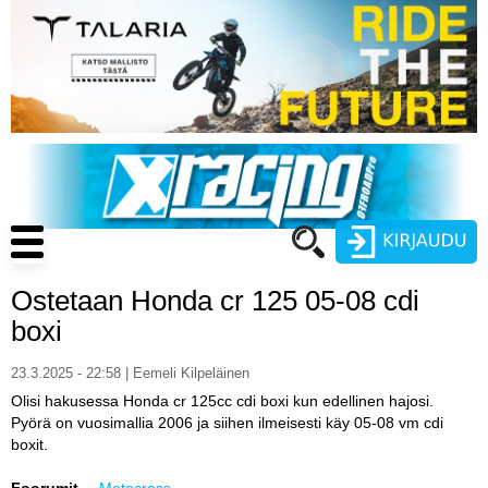
Hyppää
pääsisältöön
Main
navigation
Ostetaan Honda cr 125 05-08 cdi
Käyttäjätunnus
boxi
Salasana
23.3.2025 - 22:58 | Eemeli Kilpeläinen
ENDURO
Olisi hakusessa Honda cr 125cc cdi boxi kun edellinen hajosi.
Pyörä on vuosimallia 2006 ja siihen ilmeisesti käy 05-08 vm cdi
MOTOCROSS
boxit.
CROSS COUNTRY
Luo uusi käyttäjätili
Foorumit
Motocross