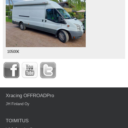
10500€
Xracing OFFROADPro
JH Finland Oy
TOIMITUS