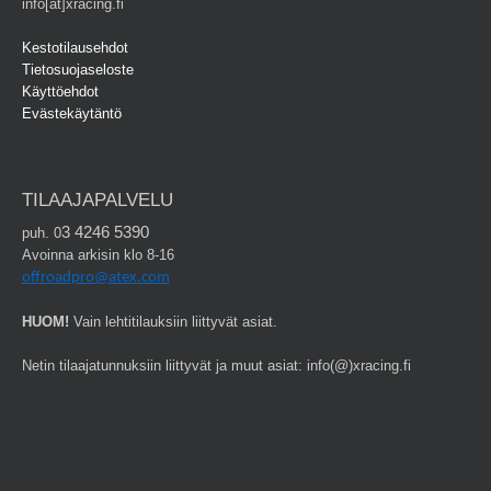
info[at]xracing.fi
Kestotilausehdot
Tietosuojaseloste
Käyttöehdot
Evästekäytäntö
TILAAJAPALVELU
3 4246 5390
puh. 0
Avoinna arkisin klo 8-16
offroadpro@atex.com
HUOM!
Vain lehtitilauksiin liittyvät asiat.
Netin tilaajatunnuksiin liittyvät ja muut asiat: info(@)xracing.fi