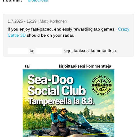
Vaihda salasana
MUUT LAJIT
YLEISTÄ ALALTA
1.7.2025 - 15:29 | Matti Korhonen
If you enjoy fast-paced, endlessly rewarding tap games,
Crazy
Cattle 3D
should be on your radar.
LUE DIGILEHDET
ASIAKASPALVELU JA
tai
kirjoittaaksesi kommentteja
Kirjaudu
rekisteröidy
OHJEET
tai
kirjoittaaksesi kommentteja
Kirjaudu
rekisteröidy
MEDIATIEDOT
YHTEYSTIEDOT