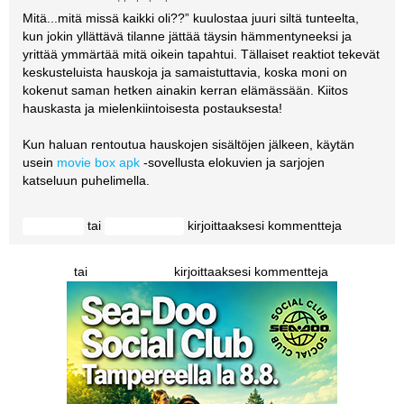
Mitä...mitä missä kaikki oli??” kuulostaa juuri siltä tunteelta,
kun jokin yllättävä tilanne jättää täysin hämmentyneeksi ja
yrittää ymmärtää mitä oikein tapahtui. Tällaiset reaktiot tekevät
keskusteluista hauskoja ja samaistuttavia, koska moni on
kokenut saman hetken ainakin kerran elämässään. Kiitos
hauskasta ja mielenkiintoisesta postauksesta!
Kun haluan rentoutua hauskojen sisältöjen jälkeen, käytän
usein
movie box apk
-sovellusta elokuvien ja sarjojen
katseluun puhelimella.
tai
kirjoittaaksesi kommentteja
Kirjaudu
rekisteröidy
tai
kirjoittaaksesi kommentteja
Kirjaudu
rekisteröidy