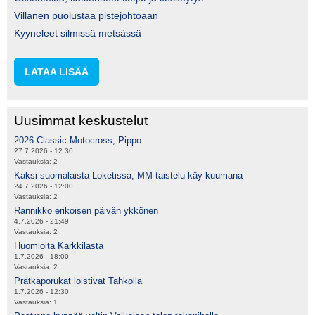
Villanen puolustaa pistejohtoaan
Kyyneleet silmissä metsässä
LATAA LISÄÄ
Uusimmat keskustelut
2026 Classic Motocross, Pippo
27.7.2026 - 12:30
Vastauksia:
2
Kaksi suomalaista Loketissa, MM-taistelu käy kuumana
24.7.2026 - 12:00
Vastauksia:
2
Rannikko erikoisen päivän ykkönen
4.7.2026 - 21:49
Vastauksia:
2
Huomioita Karkkilasta
1.7.2026 - 18:00
Vastauksia:
2
Prätkäporukat loistivat Tahkolla
1.7.2026 - 12:30
Vastauksia:
1