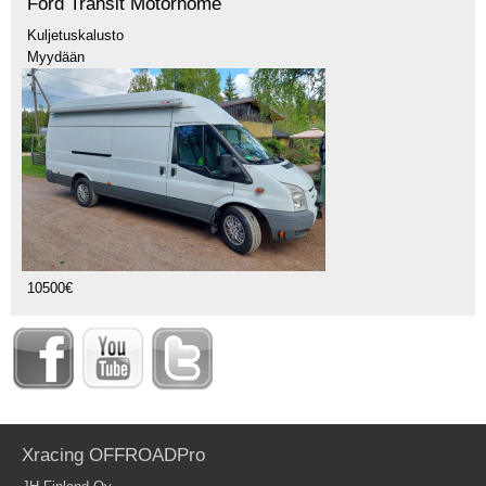
Ford Transit Motorhome
Kuljetuskalusto
Myydään
10500€
Xracing OFFROADPro