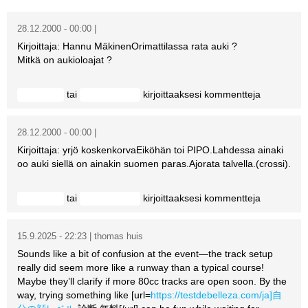
Vaihda salasana
MUUT LAJIT
28.12.2000 - 00:00 |
Kirjoittaja: Hannu MäkinenOrimattilassa rata auki ?
YLEISTÄ ALALTA
Mitkä on aukioloajat ?
LUE DIGILEHDET
tai
kirjoittaaksesi kommentteja
Kirjaudu
rekisteröidy
ASIAKASPALVELU JA
OHJEET
28.12.2000 - 00:00 |
Kirjoittaja: yrjö koskenkorvaEiköhän toi PIPO.Lahdessa ainaki
MEDIATIEDOT
oo auki siellä on ainakin suomen paras.Ajorata talvella.(crossi).
YHTEYSTIEDOT
tai
kirjoittaaksesi kommentteja
Kirjaudu
rekisteröidy
15.9.2025 - 22:23 | thomas huis
Sounds like a bit of confusion at the event—the track setup
really did seem more like a runway than a typical course!
Maybe they’ll clarify if more 80cc tracks are open soon. By the
way, trying something like [url=
https://testdebelleza.com/ja]自