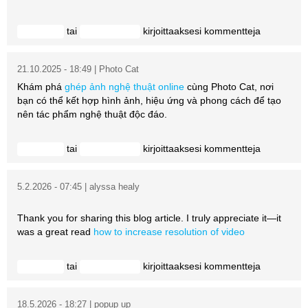
tai
kirjoittaaksesi kommentteja
Kirjaudu
rekisteröidy
21.10.2025 - 18:49 | Photo Cat
Khám phá
ghép ảnh nghệ thuật online
cùng Photo Cat, nơi
bạn có thể kết hợp hình ảnh, hiệu ứng và phong cách để tạo
nên tác phẩm nghệ thuật độc đáo.
tai
kirjoittaaksesi kommentteja
Kirjaudu
rekisteröidy
5.2.2026 - 07:45 | alyssa healy
Thank you for sharing this blog article. I truly appreciate it—it
was a great read
how to increase resolution of video
tai
kirjoittaaksesi kommentteja
Kirjaudu
rekisteröidy
18.5.2026 - 18:27 | popup up