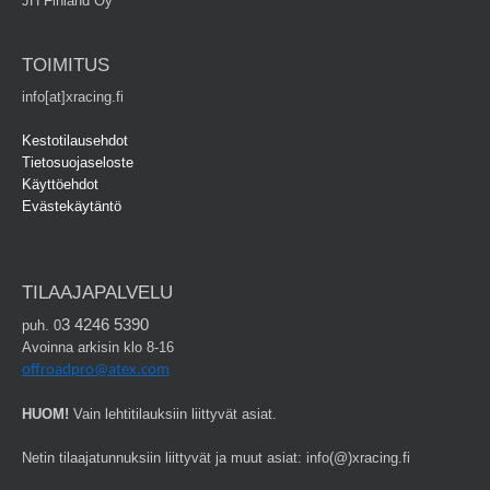
JH Finland Oy
TOIMITUS
info[at]xracing.fi
Kestotilausehdot
Tietosuojaseloste
Käyttöehdot
Evästekäytäntö
TILAAJAPALVELU
3 4246 5390
puh. 0
Avoinna arkisin klo 8-16
offroadpro@atex.com
HUOM!
Vain lehtitilauksiin liittyvät asiat.
Netin tilaajatunnuksiin liittyvät ja muut asiat: info(@)xracing.fi