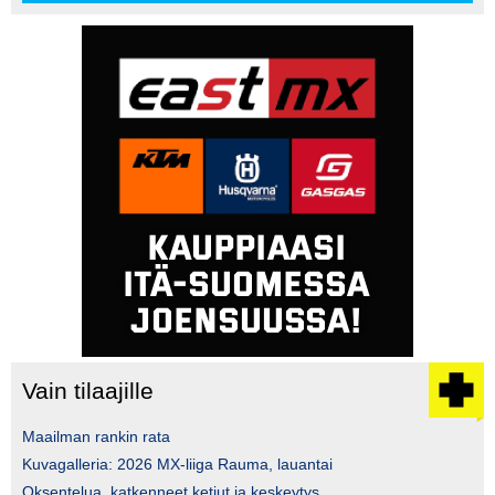
Vain tilaajille
Maailman rankin rata
Kuvagalleria: 2026 MX-liiga Rauma, lauantai
Oksentelua, katkenneet ketjut ja keskeytys