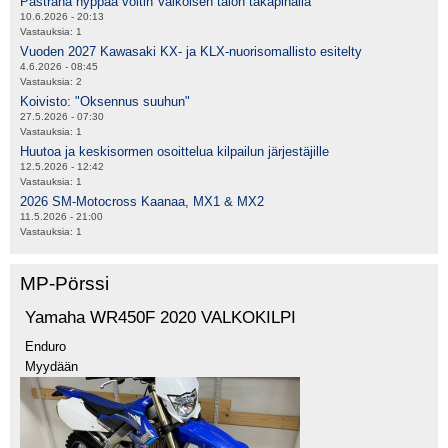
Pastrana hyppää voltin Valkoisen talon takapihalla
10.6.2026 - 20:13
Vastauksia:
1
Vuoden 2027 Kawasaki KX- ja KLX-nuorisomallisto esitelty
4.6.2026 - 08:45
Vastauksia:
2
Koivisto: "Oksennus suuhun"
27.5.2026 - 07:30
Vastauksia:
1
Huutoa ja keskisormen osoittelua kilpailun järjestäjille
12.5.2026 - 12:42
Vastauksia:
1
2026 SM-Motocross Kaanaa, MX1 & MX2
11.5.2026 - 21:00
Vastauksia:
1
MP-Pörssi
Yamaha WR450F 2020 VALKOKILPI
Enduro
Myydään