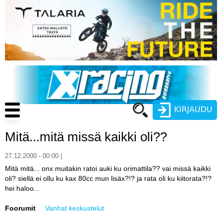
Hyppää
pääsisältöön
Main
navigation
Mitä...mitä missä kaikki oli??
Käyttäjätunnus
27.12.2000 - 00:00 |
Salasana
Mitä mitä... onx muitakin ratoi auki ku orimattila?? vai missä kaikki
ENDURO
oli? siellä ei ollu ku kax 80cc mun lisäx?!? ja rata oli ku kiitorata?!?
hei haloo...
MOTOCROSS
Foorumit
Vanhat keskustelut
CROSS COUNTRY
Luo uusi käyttäjätili