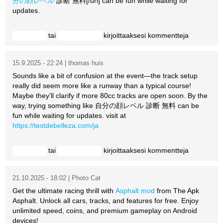
分の顔レベル
診断 無料[/url] can be fun while waiting for
updates.
tai
kirjoittaaksesi kommentteja
Kirjaudu
rekisteröidy
15.9.2025 - 22:24 | thomas huis
Sounds like a bit of confusion at the event—the track setup
really did seem more like a runway than a typical course!
Maybe they’ll clarify if more 80cc tracks are open soon. By the
way, trying something like 自分の顔レベル 診断 無料 can be
fun while waiting for updates. visit at
https://testdebelleza.com/ja
tai
kirjoittaaksesi kommentteja
Kirjaudu
rekisteröidy
21.10.2025 - 18:02 | Photo Cat
Get the ultimate racing thrill with
Asphalt mod
from The Apk
Asphalt. Unlock all cars, tracks, and features for free. Enjoy
unlimited speed, coins, and premium gameplay on Android
devices!