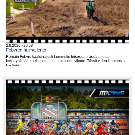
2.8.2026 - 20:58
Febvren huima lento
Romain Febvre kaatui rajusti Lommelin toisessa erässä ja joutui
keskeyttämään hetken kuluttua tekniseen vikaan. Tässä video tilanteesta.
Lue lisää
Febvren
huima
lento