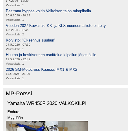
1.7.2026 - 12:30
Vastauksia:
1
Pastrana hyppää voltin Valkoisen talon takapihalla
10.6.2026 - 20:13
Vastauksia:
1
Vuoden 2027 Kawasaki KX- ja KLX-nuorisomallisto esitelty
4.6.2026 - 08:45
Vastauksia:
2
Koivisto: "Oksennus suuhun"
27.5.2026 - 07:30
Vastauksia:
1
Huutoa ja keskisormen osoittelua kilpailun järjestäjille
12.5.2026 - 12:42
Vastauksia:
1
2026 SM-Motocross Kaanaa, MX1 & MX2
11.5.2026 - 21:00
Vastauksia:
1
MP-Pörssi
Yamaha WR450F 2020 VALKOKILPI
Enduro
Myydään