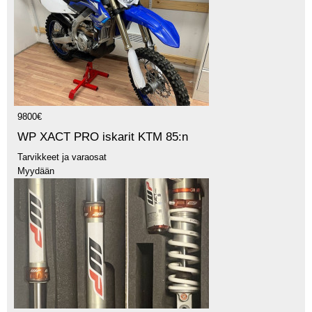
9800€
WP XACT PRO iskarit KTM 85:n
Tarvikkeet ja varaosat
Myydään