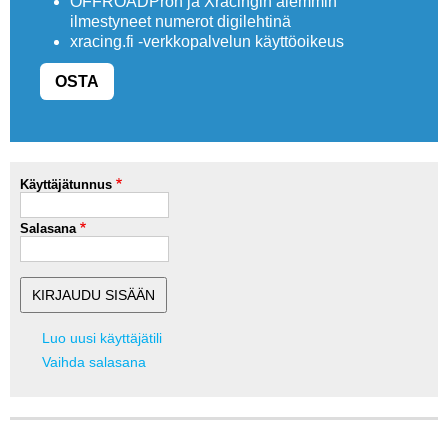
OFFROADPron ja Xracingin aiemmin
ilmestyneet numerot digilehtinä
xracing.fi -verkkopalvelun käyttöoikeus
OSTA
Käyttäjätunnus
Salasana
Luo uusi käyttäjätili
Vaihda salasana