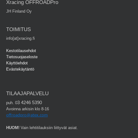
Xracing OFFROADPro
JH Finland Oy
TOIMITUS
info[at]xracing.fi
Kestotilausehdot
Tietosuojaseloste
Käyttöehdot
Evästekäytäntö
TILAAJAPALVELU
3 4246 5390
puh. 0
Avoinna arkisin klo 8-16
offroadpro@atex.com
HUOM!
Vain lehtitilauksiin liittyvät asiat.