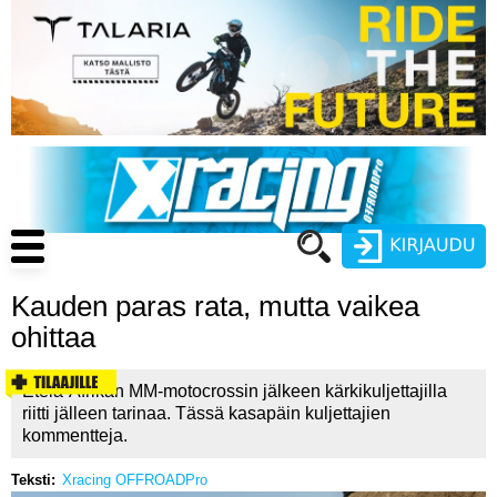
Hyppää
pääsisältöön
Main
navigation
Kauden paras rata, mutta vaikea
Käyttäjätunnus
ohittaa
Salasana
ENDURO
Etelä-Afrikan MM-motocrossin jälkeen kärkikuljettajilla
riitti jälleen tarinaa. Tässä kasapäin kuljettajien
MOTOCROSS
kommentteja.
CROSS COUNTRY
Teksti
Xracing OFFROADPro
Luo uusi käyttäjätili