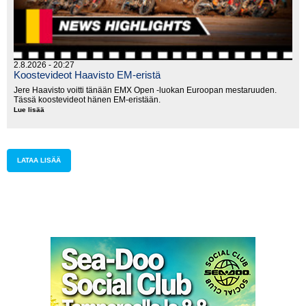
2.8.2026 - 20:27
Koostevideot Haavisto EM-eristä
Jere Haavisto voitti tänään EMX Open -luokan Euroopan mestaruuden.
Tässä koostevideot hänen EM-eristään.
Lue lisää
Koostevideot
Haavisto
EM-
eristä
LATAA LISÄÄ