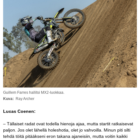
Vaihda salasana
MUUT LAJIT
YLEISTÄ ALALTA
LUE DIGILEHDET
ASIAKASPALVELU JA
OHJEET
MEDIATIEDOT
YHTEYSTIEDOT
Guillem Farres hallitsi MX2-luokkaa.
Kuva
Ray Archer
Lucas Coenen:
– Tällaiset radat ovat todella hienoja ajaa, mutta startit ratkaisevat
paljon. Jos olet lähellä holeshotia, olet jo vahvoilla. Minun piti silti
tehdä töitä pitääkseni eron takana ajaneisiin, mutta voitin kaikki