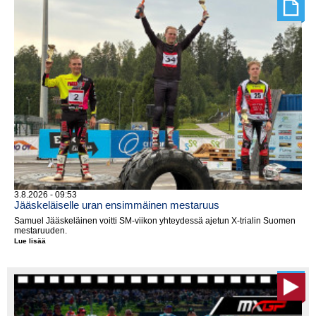
3.8.2026 - 09:53
Jääskeläiselle uran ensimmäinen mestaruus
Samuel Jääskeläinen voitti SM-viikon yhteydessä ajetun X-trialin Suomen
mestaruuden.
Lue lisää
Jääskeläiselle
uran
ensimmäinen
mestaruus