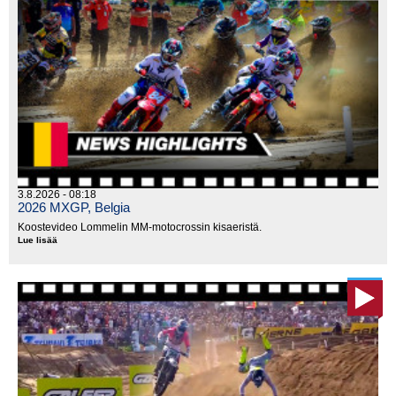
3.8.2026 - 08:18
2026 MXGP, Belgia
Koostevideo Lommelin MM-motocrossin kisaeristä.
Lue lisää
2026
MXGP,
Belgia