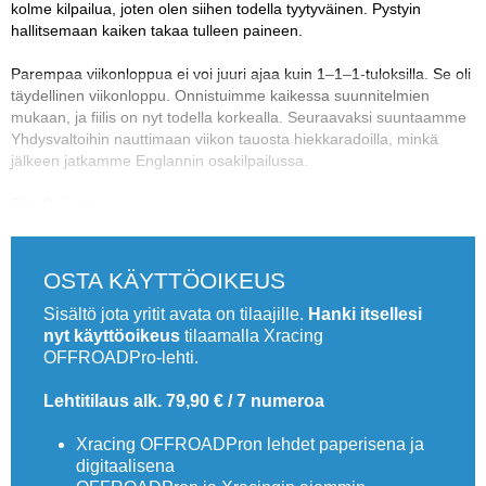
kolme kilpailua, joten olen siihen todella tyytyväinen. Pystyin
hallitsemaan kaiken takaa tulleen paineen.
Parempaa viikonloppua ei voi juuri ajaa kuin 1–1–1-tuloksilla. Se oli
täydellinen viikonloppu. Onnistuimme kaikessa suunnitelmien
mukaan, ja fiilis on nyt todella korkealla. Seuraavaksi suuntaamme
Yhdysvaltoihin nauttimaan viikon tauosta hiekkaradoilla, minkä
jälkeen jatkamme Englannin osakilpailussa.
Tim Gajser:
OSTA KÄYTTÖOIKEUS
Sisältö jota yritit avata on tilaajille.
Hanki itsellesi
nyt käyttöoikeus
tilaamalla Xracing
OFFROADPro-lehti.
Lehtitilaus alk. 79,90 € / 7 numeroa
Xracing OFFROADPron lehdet paperisena ja
digitaalisena