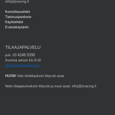
info[at]xracing.fi
Kestotilausehdot
Tietosuojaseloste
Käyttöehdot
Evästekäytäntö
TILAAJAPALVELU
3 4246 5390
puh. 0
Avoinna arkisin klo 8-16
offroadpro@atex.com
HUOM!
Vain lehtitilauksiin liittyvät asiat.
Netin tilaajatunnuksiin liittyvät ja muut asiat: info(@)xracing.fi