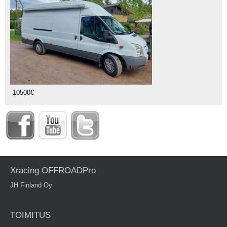
10500€
Xracing OFFROADPro
JH Finland Oy
TOIMITUS