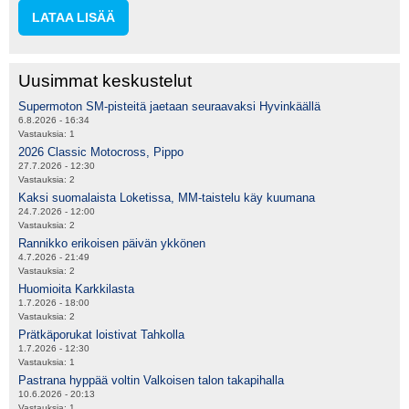
LATAA LISÄÄ
Uusimmat keskustelut
Supermoton SM-pisteitä jaetaan seuraavaksi Hyvinkäällä
6.8.2026 - 16:34
Vastauksia:
1
2026 Classic Motocross, Pippo
27.7.2026 - 12:30
Vastauksia:
2
Kaksi suomalaista Loketissa, MM-taistelu käy kuumana
24.7.2026 - 12:00
Vastauksia:
2
Rannikko erikoisen päivän ykkönen
4.7.2026 - 21:49
Vastauksia:
2
Huomioita Karkkilasta
1.7.2026 - 18:00
Vastauksia:
2
Prätkäporukat loistivat Tahkolla
1.7.2026 - 12:30
Vastauksia:
1
Pastrana hyppää voltin Valkoisen talon takapihalla
10.6.2026 - 20:13
Vastauksia:
1