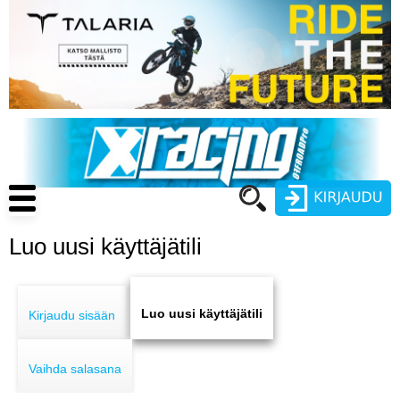
Hyppää
pääsisältöön
Main
navigation
Luo uusi käyttäjätili
Käyttäjätunnus
Primary
Salasana
ENDURO
tabs
Luo uusi käyttäjätili
Kirjaudu sisään
MOTOCROSS
Vaihda salasana
CROSS COUNTRY
Luo uusi käyttäjätili