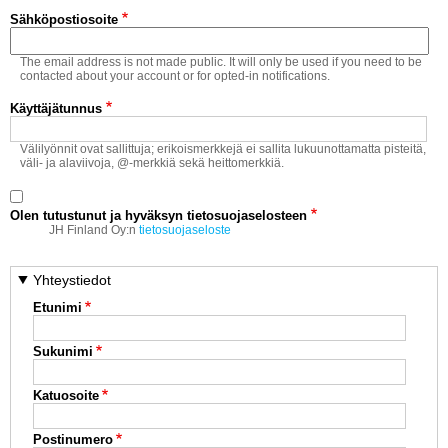
Vaihda salasana
Sähköpostiosoite
MUUT LAJIT
The email address is not made public. It will only be used if you need to be
YLEISTÄ ALALTA
contacted about your account or for opted-in notifications.
Käyttäjätunnus
LUE DIGILEHDET
Välilyönnit ovat sallittuja; erikoismerkkejä ei sallita lukuunottamatta pisteitä,
väli- ja alaviivoja, @-merkkiä sekä heittomerkkiä.
ASIAKASPALVELU JA
OHJEET
Olen tutustunut ja hyväksyn tietosuojaselosteen
MEDIATIEDOT
JH Finland Oy:n
tietosuojaseloste
YHTEYSTIEDOT
Yhteystiedot
Etunimi
Sukunimi
Katuosoite
Postinumero