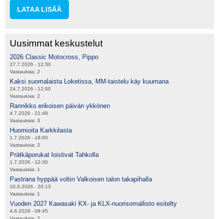
LATAA LISÄÄ
Uusimmat keskustelut
2026 Classic Motocross, Pippo
27.7.2026 - 12:30
Vastauksia:
2
Kaksi suomalaista Loketissa, MM-taistelu käy kuumana
24.7.2026 - 12:00
Vastauksia:
2
Rannikko erikoisen päivän ykkönen
4.7.2026 - 21:49
Vastauksia:
3
Huomioita Karkkilasta
1.7.2026 - 18:00
Vastauksia:
2
Prätkäporukat loistivat Tahkolla
1.7.2026 - 12:30
Vastauksia:
1
Pastrana hyppää voltin Valkoisen talon takapihalla
10.6.2026 - 20:13
Vastauksia:
1
Vuoden 2027 Kawasaki KX- ja KLX-nuorisomallisto esitelty
4.6.2026 - 08:45
Vastauksia:
2