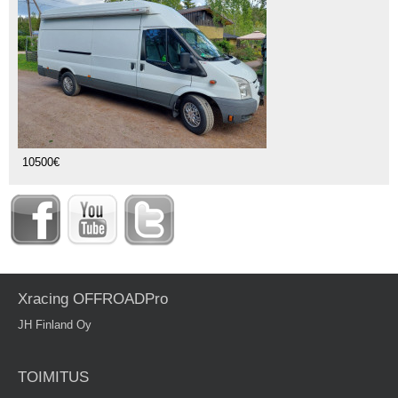
10500€
Xracing OFFROADPro
JH Finland Oy
TOIMITUS