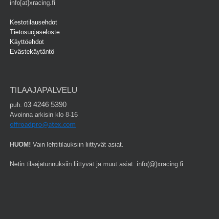
info[at]xracing.fi
Kestotilausehdot
Tietosuojaseloste
Käyttöehdot
Evästekäytäntö
TILAAJAPALVELU
3 4246 5390
puh. 0
Avoinna arkisin klo 8-16
offroadpro@atex.com
HUOM!
Vain lehtitilauksiin liittyvät asiat.
Netin tilaajatunnuksiin liittyvät ja muut asiat: info(@)xracing.fi