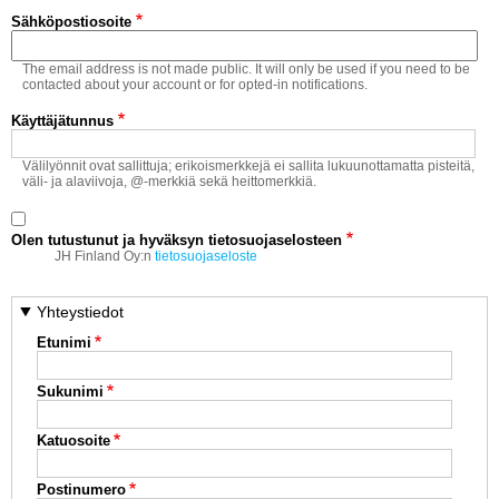
Vaihda salasana
Sähköpostiosoite
MUUT LAJIT
The email address is not made public. It will only be used if you need to be
YLEISTÄ ALALTA
contacted about your account or for opted-in notifications.
Käyttäjätunnus
LUE DIGILEHDET
Välilyönnit ovat sallittuja; erikoismerkkejä ei sallita lukuunottamatta pisteitä,
väli- ja alaviivoja, @-merkkiä sekä heittomerkkiä.
ASIAKASPALVELU JA
OHJEET
Olen tutustunut ja hyväksyn tietosuojaselosteen
MEDIATIEDOT
JH Finland Oy:n
tietosuojaseloste
YHTEYSTIEDOT
Yhteystiedot
Etunimi
Sukunimi
Katuosoite
Postinumero