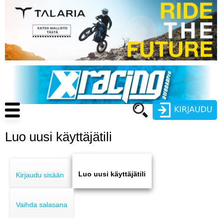
Hyppää
pääsisältöön
Main
navigation
Luo uusi käyttäjätili
Käyttäjätunnus
Primary
Salasana
ENDURO
tabs
Luo uusi käyttäjätili
Kirjaudu sisään
MOTOCROSS
Vaihda salasana
CROSS COUNTRY
Luo uusi käyttäjätili