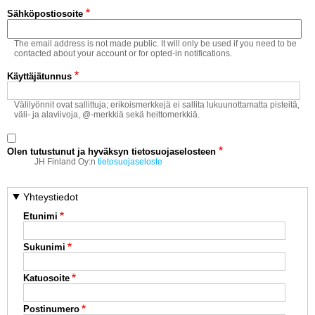
Vaihda salasana
Sähköpostiosoite
MUUT LAJIT
The email address is not made public. It will only be used if you need to be
YLEISTÄ ALALTA
contacted about your account or for opted-in notifications.
Käyttäjätunnus
LUE DIGILEHDET
Välilyönnit ovat sallittuja; erikoismerkkejä ei sallita lukuunottamatta pisteitä,
väli- ja alaviivoja, @-merkkiä sekä heittomerkkiä.
ASIAKASPALVELU JA
OHJEET
Olen tutustunut ja hyväksyn tietosuojaselosteen
MEDIATIEDOT
JH Finland Oy:n
tietosuojaseloste
YHTEYSTIEDOT
Yhteystiedot
Etunimi
Sukunimi
Katuosoite
Postinumero