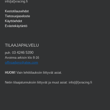
info[at]xracing.fi
Kestotilausehdot
Tietosuojaseloste
Käyttöehdot
Evästekäytäntö
TILAAJAPALVELU
3 4246 5390
puh. 0
Avoinna arkisin klo 8-16
offroadpro@atex.com
HUOM!
Vain lehtitilauksiin liittyvät asiat.
Netin tilaajatunnuksiin liittyvät ja muut asiat: info(@)xracing.fi