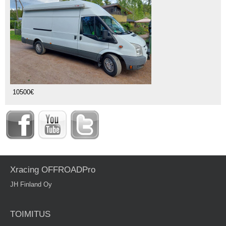
10500€
Xracing OFFROADPro
JH Finland Oy
TOIMITUS