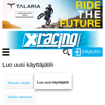
Hyppää
pääsisältöön
Main
navigation
Luo uusi käyttäjätili
Käyttäjätunnus
Primary
Salasana
ENDURO
tabs
Luo uusi käyttäjätili
Kirjaudu sisään
MOTOCROSS
Vaihda salasana
CROSS COUNTRY
Luo uusi käyttäjätili