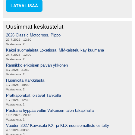
LATAA LISÄÄ
Uusimmat keskustelut
2026 Classic Motocross, Pippo
27.7.2026 - 12:30
Vastauksia:
2
Kaksi suomalaista Loketissa, MM-taistelu käy kuumana
24.7.2026 - 12:00
Vastauksia:
2
Rannikko erikoisen päivän ykkönen
4.7.2026 - 21:49
Vastauksia:
2
Huomioita Karkkilasta
1.7.2026 - 18:00
Vastauksia:
2
Prätkäporukat loistivat Tahkolla
1.7.2026 - 12:30
Vastauksia:
1
Pastrana hyppää voltin Valkoisen talon takapihalla
10.6.2026 - 20:13
Vastauksia:
1
Vuoden 2027 Kawasaki KX- ja KLX-nuorisomallisto esitelty
4.6.2026 - 08:45
Vastauksia:
2