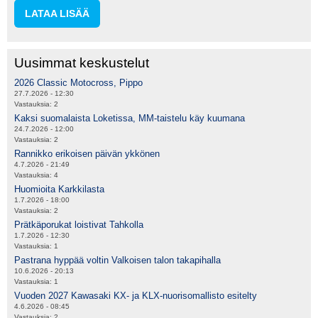
LATAA LISÄÄ
Uusimmat keskustelut
2026 Classic Motocross, Pippo
27.7.2026 - 12:30
Vastauksia:
2
Kaksi suomalaista Loketissa, MM-taistelu käy kuumana
24.7.2026 - 12:00
Vastauksia:
2
Rannikko erikoisen päivän ykkönen
4.7.2026 - 21:49
Vastauksia:
4
Huomioita Karkkilasta
1.7.2026 - 18:00
Vastauksia:
2
Prätkäporukat loistivat Tahkolla
1.7.2026 - 12:30
Vastauksia:
1
Pastrana hyppää voltin Valkoisen talon takapihalla
10.6.2026 - 20:13
Vastauksia:
1
Vuoden 2027 Kawasaki KX- ja KLX-nuorisomallisto esitelty
4.6.2026 - 08:45
Vastauksia:
2