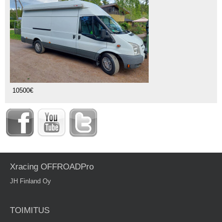
10500€
Xracing OFFROADPro
JH Finland Oy
TOIMITUS