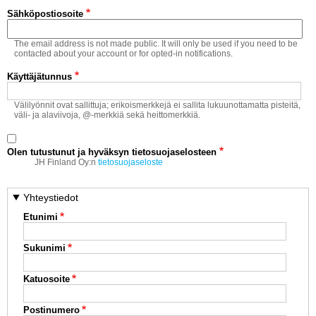
Vaihda salasana
Sähköpostiosoite
MUUT LAJIT
The email address is not made public. It will only be used if you need to be
YLEISTÄ ALALTA
contacted about your account or for opted-in notifications.
Käyttäjätunnus
LUE DIGILEHDET
Välilyönnit ovat sallittuja; erikoismerkkejä ei sallita lukuunottamatta pisteitä,
väli- ja alaviivoja, @-merkkiä sekä heittomerkkiä.
ASIAKASPALVELU JA
OHJEET
Olen tutustunut ja hyväksyn tietosuojaselosteen
MEDIATIEDOT
JH Finland Oy:n
tietosuojaseloste
YHTEYSTIEDOT
Yhteystiedot
Etunimi
Sukunimi
Katuosoite
Postinumero