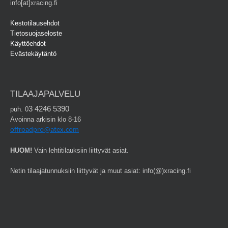
info[at]xracing.fi
Kestotilausehdot
Tietosuojaseloste
Käyttöehdot
Evästekäytäntö
TILAAJAPALVELU
3 4246 5390
puh. 0
Avoinna arkisin klo 8-16
offroadpro@atex.com
HUOM!
Vain lehtitilauksiin liittyvät asiat.
Netin tilaajatunnuksiin liittyvät ja muut asiat: info(@)xracing.fi