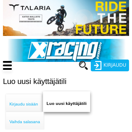
Hyppää
pääsisältöön
Main
navigation
Luo uusi käyttäjätili
Käyttäjätunnus
Primary
Salasana
ENDURO
tabs
Luo uusi käyttäjätili
Kirjaudu sisään
MOTOCROSS
Vaihda salasana
CROSS COUNTRY
Luo uusi käyttäjätili