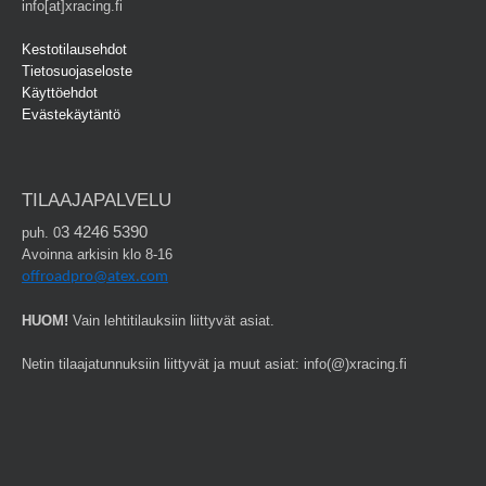
info[at]xracing.fi
Kestotilausehdot
Tietosuojaseloste
Käyttöehdot
Evästekäytäntö
TILAAJAPALVELU
3 4246 5390
puh. 0
Avoinna arkisin klo 8-16
offroadpro@atex.com
HUOM!
Vain lehtitilauksiin liittyvät asiat.
Netin tilaajatunnuksiin liittyvät ja muut asiat: info(@)xracing.fi