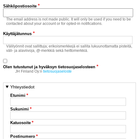
Vaihda salasana
Sähköpostiosoite
MUUT LAJIT
The email address is not made public. It will only be used if you need to be
YLEISTÄ ALALTA
contacted about your account or for opted-in notifications.
Käyttäjätunnus
LUE DIGILEHDET
Välilyönnit ovat sallittuja; erikoismerkkejä ei sallita lukuunottamatta pisteitä,
väli- ja alaviivoja, @-merkkiä sekä heittomerkkiä.
ASIAKASPALVELU JA
OHJEET
Olen tutustunut ja hyväksyn tietosuojaselosteen
MEDIATIEDOT
JH Finland Oy:n
tietosuojaseloste
YHTEYSTIEDOT
Yhteystiedot
Etunimi
Sukunimi
Katuosoite
Postinumero