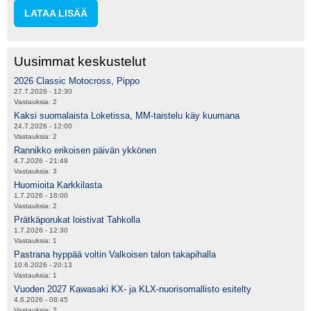
LATAA LISÄÄ
Uusimmat keskustelut
2026 Classic Motocross, Pippo
27.7.2026 - 12:30
Vastauksia:
2
Kaksi suomalaista Loketissa, MM-taistelu käy kuumana
24.7.2026 - 12:00
Vastauksia:
2
Rannikko erikoisen päivän ykkönen
4.7.2026 - 21:49
Vastauksia:
3
Huomioita Karkkilasta
1.7.2026 - 18:00
Vastauksia:
2
Prätkäporukat loistivat Tahkolla
1.7.2026 - 12:30
Vastauksia:
1
Pastrana hyppää voltin Valkoisen talon takapihalla
10.6.2026 - 20:13
Vastauksia:
1
Vuoden 2027 Kawasaki KX- ja KLX-nuorisomallisto esitelty
4.6.2026 - 08:45
Vastauksia:
2