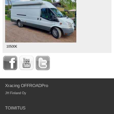
10500€
Xracing OFFROADPro
JH Finland Oy
TOIMITUS