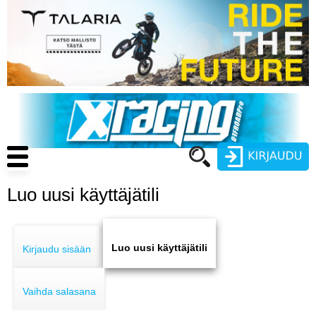
Hyppää
pääsisältöön
Main
navigation
Luo uusi käyttäjätili
Käyttäjätunnus
Primary
Salasana
ENDURO
tabs
Luo uusi käyttäjätili
Kirjaudu sisään
MOTOCROSS
Vaihda salasana
CROSS COUNTRY
Luo uusi käyttäjätili